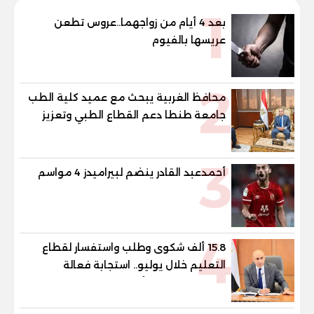
1
بعد 4 أيام من زواجهما..عروس تطعن
عريسها بالفيوم
2
محافظ الغربية يبحث مع عميد كلية الطب
جامعة طنطا دعم القطاع الطبي وتعزيز
الاستفادة من الخبرات الأكاديمية
3
أحمدعبد القادر ينضم لبيراميدز 4 مواسم
4
15.8 ألف شكوى وطلب واستفسار لقطاع
التعليم خلال يوليو.. استجابة فعالة
لشكاوى الطلاب وأولياء الأمور