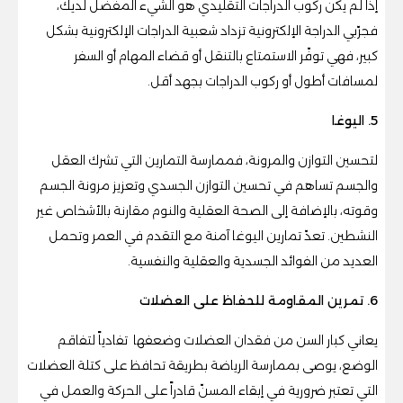
إذا لم يكن ركوب الدراجات التقليدي هو الشيء المفضل لديك،
فجرّبي الدراجة الإلكترونية تزداد شعبية الدراجات الإلكترونية بشكل
كبير، فهي توفّر الاستمتاع بالتنقل أو قضاء المهام أو السفر
لمسافات أطول أو ركوب الدراجات بجهد أقل.
5. اليوغا
لتحسين التوازن والمرونة، فممارسة التمارين التي تشرك العقل
والجسم تساهم في تحسين التوازن الجسدي وتعزيز مرونة الجسم
وقوته، بالإضافة إلى الصحة العقلية والنوم مقارنة بالأشخاص غير
النشطين. تعدّ تمارين اليوغا آمنة مع التقدم في العمر وتحمل
العديد من الفوائد الجسدية والعقلية والنفسية.
6. تمرين المقاومة للحفاظ على العضلات
يعاني كبار السن من فقدان العضلات وضعفها تفادياً لتفاقم
الوضع، يوصى بممارسة الرياضة بطريقة تحافظ على كتلة العضلات
التي تعتبر ضرورية في إبقاء المسنّ قادراً على الحركة والعمل في