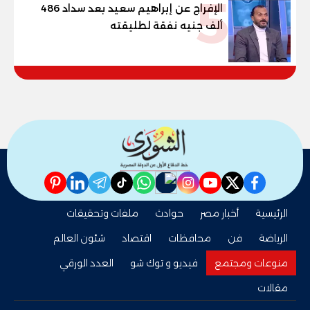
5
الإفراج عن إبراهيم سعيد بعد سداد 486
ألف جنيه نفقة لطليقته
pinterest
linkedin
telegram
whatsapp
tiktok
instagram
nabd
youtube
twitter
facebook
الرئيسية
أخبار مصر
حوادث
ملفات وتحقيقات
الرياضة
فن
محافظات
اقتصاد
شئون العالم
منوعات ومجتمع
فيديو و توك شو
العدد الورقي
مقالات