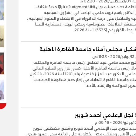
 02:20 م
أصدرت منظمة «جاد جمينت يوإن (Judgment UN)» قرارًا جديدًا بتكليف
الدكتور باسم ثروت حلمي، الباحث في الشؤون السياسيه
يه والحاصل على درجة الدكتوراه في الاقتصاد و العلوم السياسية ،
شار العلاقات الدبلوماسية وعضو الهيئة الاستشارية العليا
لقرار رقم (5333) لسنة 2026،
شكيل مجلس أمناء جامعة القاهرة الأهلية
1 ص
كتور محمد سامي عبد الصادق، رئيس جامعة القاهرة والمكلف
مال رئيس جامعة القاهرة الأهلية، صدور قرار وزير التعليم العالي
والبحث العلمي الدكتور عبد العزيز قنصوة رقم 1201 لسنة 2026، بتشكيل
اء جامعة القاهرة الأهلية، في إطار دعم منظومة الجامعات
عزيز الحوكمة والارتقاء بالأداء
نجل الإعلامي أحمد شوبير
مد شوبير، نجل الإعلامي أحمد شوبير وشقيق مصطفى شوبير
ى الأهلي ومنتخب مصر، بخطوبته على النائبة سجى عمرو هندي،