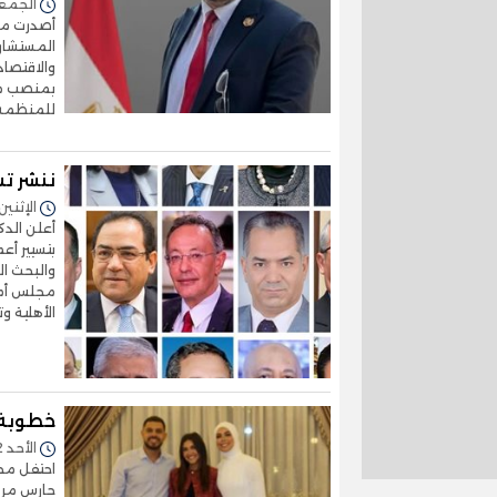
الجمعة 07/أغسطس/2026 -
المستشار 
والاقتصاد
بمنصب مست
للمنظمة. وجاء ا
ننشر ت
الإثنين 13/يوليو/2026 - 1:33
أعلن الد
بتسيير أع
مجلس أمن
الأهلية وت
خطوبة 
الأحد 12/يوليو/2026 - 09:48 م
احتفل مح
حارس مرم