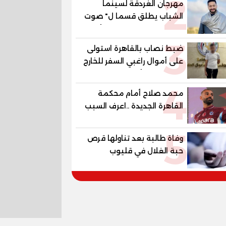
2
مهرجان الغردقة لسينما
الشباب يطلق قسما ل" صوت
السينما" ..وحمادة هلال أول
3
المكرمين
ضبط نصاب بالقاهرة استولى
على أموال راغبي السفر للخارج
بزعم توفير تأشيرات
4
محمد صلاح أمام محكمة
القاهرة الجديدة ..اعرف السبب
5
وفاة طالبة بعد تناولها قرص
حبة الغلال في قليوب