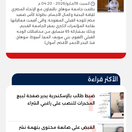
السبت 16/مايو/2026 - 04:20 م
نظمت جامعة سوهاج، بالتعاون مع الإتحاد المصري
للياقة البدنية وكمال الأجسام، بطولة كأس صعيد
مصر للوجه القبلي المفتوحة، والتى أقيمت فعالياتها
بقاعة المؤتمرات الكبري بمقر الجامعة القديم،
وذلك بمشاركة 65 متسابق من محافظات الوجه
القبلي (الفيوم، بني سويف، المنيا، أسيوط، سوهاج،
قنا، البحر الأحمر، الأقصر، أسوان).
الأكثر قراءة
1
ضبط طالب بالإسكندرية يدير صفحة لبيع
المخدرات للنصب على راغبي الشراء
القبض على صانعة محتوى بتهمة نشر