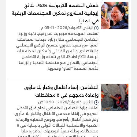
خفض البصمة الكربونية 34%.. نتائج
إيجابية لمشروع تمكين المجتمعات الريفية
في المنيا
الإثنين 13/يوليو/2026 - 05:41 م
تفقدت المهندسة مرجريت صاروفيم، نائبة وزيرة
التضامن الاجتماعي، خلال زيارة ميدانية لمحافظة
المنيا، سير تنفيذ مشروع تحسين الوضع الاجتماعي
والاقتصادي والأمن الغذائي وتمكين المجتمعات
الريفية الأكثر احتياجًا، الذي تنفذه وزارة التضامن
الاجتماعي بالتعاون مع منظمة الأغذية والزراعة
للأمم المتحدة "الفاو" وبتمويل
التضامن: إنقاذ أطفال وكبار بلا مأوى
وإعادة دمجهم في 8 محافظات
الإثنين 13/يوليو/2026 - 10:58 ص
أعلنت وزارة التضامن الاجتماعي نجاح فرق التدخل
السريع في إنقاذ عدد من الأطفال والكبار بلا مأوى،
ولمّ شمل أطفال بأسرهم، وتوفير الحماية والرعاية
الصحية والاجتماعية للحالات الأولى بالرعاية في 8
محافظات، وذلك تنفيذًا لتوجيهات الدكتورة مايا
مرسي، وزيرة التضامن الاجتماعي، بتكثيف الجهود