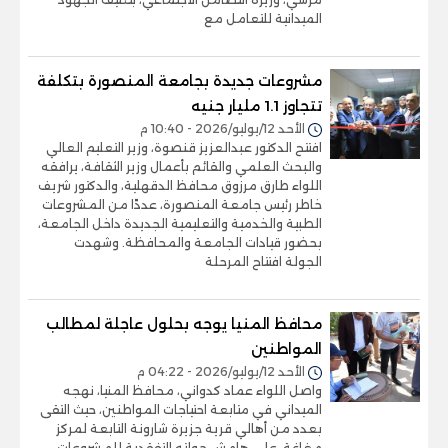
الميدانية للتعامل مع
مشروعات جديدة بجامعة المنصورة بتكلفة
تتجاوز 1.1 مليار جنيه
الأحد 12/يوليو/2026 - 10:40 م
افتتح الدكتور عبدالعزيز قنصوة، وزير التعليم العالي
والبحث العلمي والقائم بأعمال وزير الثقافة، يرافقه
اللواء طارق مرزوق محافظ الدقهلية، والدكتور شريف
خاطر رئيس جامعة المنصورة، عددًا من المشروعات
الطبية والخدمية والتعليمية الجديدة داخل الجامعة،
بحضور قيادات الجامعة والمحافظة. وشهدت
الجولة افتتاح المرحلة
محافظ المنيا يوجه بحلول عاجلة لمطالب
المواطنين
الأحد 12/يوليو/2026 - 04:22 م
واصل اللواء عماد كدواني، محافظ المنيا، نهجه
الميداني في متابعة احتياجات المواطنين، حيث التقى
بعدد من أهالي قرية جزيرة شارونة التابعة لمركز
مغاغة، على هامش جولته التفقدية للمشروعات