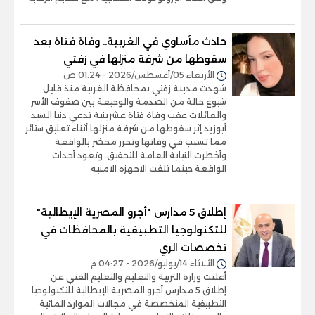
حادث مأساوي في الغربية.. وفاة فتاة بعد
سقوطها من شرفة منزلها في زفتي
الأربعاء 05/أغسطس/2026 - 01:24 ص
شهدت مدينة زفتي بمحافظة الغربية منذ قليل
شيوع حالة من الصدمة والوجيعة بين صفوف الأسر
والعائلات عقب وفاة فتاة عشرينية تدعي دنيا السيد
أبوزيد إثر سقوطها من شرفة منزلها أثناء تعليق ستائر
مما تسبب في وفاتها وتحرر محضر بالواقعة
وأخطرت النيابة العامة للتحقيق. وتعود أحداث
الواقعة حينما تلقت الاجهزه الامنيه
إطلاق 5 مدارس "أجرو المصرية الإيطالية"
للتكنولوجيا التطبيقية بالمحافظات في
تخصصات الري
الثلاثاء 14/يوليو/2026 - 04:27 م
أعلنت وزارة التربية والتعليم والتعليم الفني عن
إطلاق 5 مدارس أجرو المصرية الإيطالية للتكنولوجيا
التطبيقية المتخصصة في مجالات الموارد المائية