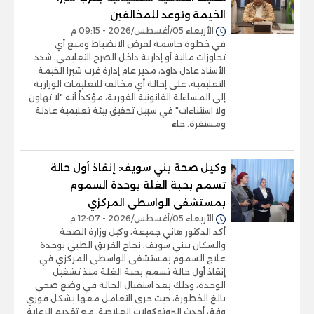
الخيمة وتوعد للمخالفين
الأربعاء 05/أغسطس/2026 - 09:15 م
في خطوة حاسمة لفرض الانضباط ومنع أي
تجاوزات مالية أو إدارية داخل الصرح التعليمي، شدد
الأستاذ عادل داود، مدير عام إدارة غرب شبرا الخيمة
التعليمية، على إحالة أي مخالف للتعليمات الوزارية
إلى المساءلة القانونية الفورية، مؤكداً أنه "لا تهاون
ولا استثناءات" في سبيل تحقيق بيئة تعليمية عادلة
ومستقرة. جاء
وكيل صحة بني سويف: إنقاذ أول حالة
تسمم بحبة الغلة بوحدة السموم
بمستشفى الواسطى المركزي
الأربعاء 05/أغسطس/2026 - 12:07 م
أكد الدكتور هاني جميعة، وكيل وزارة الصحة
والسكان ببني سويف، نجاح الفريق الطبي بوحدة
علاج السموم بمستشفى الواسطى المركزي في
إنقاذ أول حالة تسمم بحبة الغلة منذ تشغيل
الوحدة، وذلك بعد استقبال الحالة في وضع صحي
بالغ الخطورة، حيث جرى التعامل معها بشكل فوري
وفق أحدث البروتوكولات العلاجية، مع تقديم الرعاية