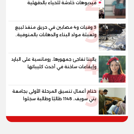
2
فيديوهات خادشة للحياء بالدقهلية
3
3 وفيات و4 مصابين في حريق منفذ لبيع
وتعبئة مواد البناء والدهانات بالمنوفية..
والمحافظ يتابع من موقع الحادث
4
يالينا تفاجئ جمهورها.. رومانسية على البارد
وإيقاعات ساخنة في أحدث كليباتها
5
ختام أعمال تنسيق المرحلة الأولى بجامعة
بني سويف.. 1148 طالبًا وطالبة سجلوا
رغباتهم