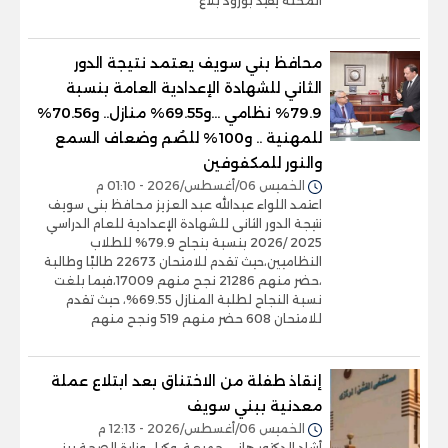
المحلة يفيد بورود بلاغ
محافظ بني سويف يعتمد نتيجة الدور
الثاني للشهادة الإعدادية العامة بنسبة
79.9% نظامي ...و69.55% منازل.. و70.56%
للمهنية .. و100% للصُم وضعاف السمع
والنور للمكفوفين
الخميس 06/أغسطس/2026 - 01:10 م
اعتمد اللواء عبدالله عبد العزيز محافظ بنى سويف
نتيجة الدور الثانى للشهادة الإعدادية للعام الدراسي
2025 /2026 بنسبة بنجاح 79.9% للطلاب
النظاميين،حيث تقدم للامتحان 22673 طالبًا وطالبة
،حضر منهم 21286 نجح منهم 17009،فيما بلغت
نسبة النجاح لطلبة المنازل 69.55%، حيث تقدم
للامتحان 608 حضر منهم 519 ونجح منهم
إنقاذ طفلة من الاختناق بعد ابتلاع عملة
معدنية ببني سويف
الخميس 06/أغسطس/2026 - 12:13 م
أشاد الدكتور هاني جميعة، وكيل وزارة الصحة ببني