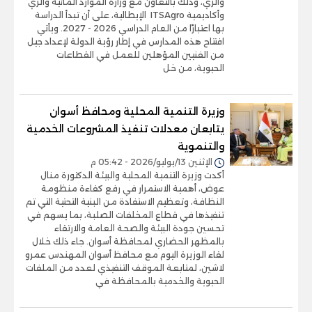
والري، وذلك بالتعاون مع وزارة الموارد المائية والري
وأكاديمية ITSAgro الإيطالية، على أن تبدأ الدراسة
بها اعتبارًا من العام الدراسي 2026 - 2027. ويأتي
افتتاح هذه المدارس في إطار رؤية الدولة لإعداد جيل
من الفنيين المؤهلين للعمل في القطاعات
الحيوية، من خل
وزيرة التنمية المحلية ومحافظ أسوان
يتابعان معدلات تنفيذ المشروعات الخدمية
والتنموية
الإثنين 13/يوليو/2026 - 05:42 م
أكدت وزيرة التنمية المحلية والبيئة الدكتورة منال
عوض، أهمية الاستمرار في رفع كفاءة منظومة
النظافة، وتعظيم الاستفادة من البنية التحتية التي تم
تنفيذها في قطاع المخلفات الصلبة، بما يسهم في
تحسين جودة البيئة والصحة العامة والارتقاء
بالمظهر الحضاري لمحافظة أسوان. جاء ذلك خلال
لقاء الوزيرة اليوم مع محافظ أسوان المهندس عمرو
لاشين، لمتابعة الموقف التنفيذي لعدد من الملفات
الحيوية والخدمية بالمحافظة في