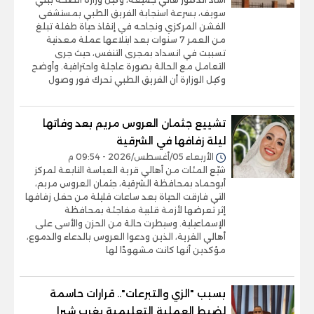
سويف، بسرعة استجابة الفريق الطبي بمستشفى
الفشن المركزي ونجاحه في إنقاذ حياة طفلة تبلغ
من العمر 7 سنوات بعد ابتلاعها عملة معدنية
تسببت في انسداد بمجرى التنفس، حيث جرى
التعامل مع الحالة بصورة عاجلة واحترافية. وأوضح
وكيل الوزارة أن الفريق الطبي تحرك فور وصول
تشييع جثمان العروس مريم بعد وفاتها
ليلة زفافها في الشرقية
الأربعاء 05/أغسطس/2026 - 09:54 م
شيّع المئات من أهالي قرية العباسة التابعة لمركز
أبوحماد بمحافظة الشرقية، جثمان العروس مريم،
التي فارقت الحياة بعد ساعات قليلة من حفل زفافها
إثر تعرضها لأزمة قلبية مفاجئة بمحافظة
الإسماعيلية. وسيطرت حالة من الحزن والأسى على
أهالي القرية، الذين ودعوا العروس بالدعاء والدموع،
مؤكدين أنها كانت مشهودًا لها
بسبب "الزي والتبرعات".. قرارات حاسمة
لضبط العملية التعليمية بغرب شبرا