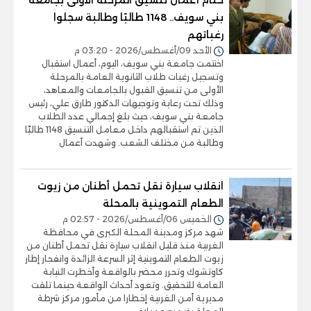
ختام أعمال تنسيق المرحلة الأولى بجامعة
بني سويف.. 1148 طالبًا وطالبة سجلوا
رغباتهم
الأحد 09/أغسطس/2026 - 03:20 م
اختتمت جامعة بني سويف، اليوم، أعمال استقبال
وتسجيل رغبات طلاب الثانوية العامة بالمرحلة
الأولى من تنسيق القبول بالجامعات والمعاهد،
وذلك تحت رعاية وتوجيهات الدكتور طارق علي، رئيس
جامعة بني سويف، حيث بلغ إجمالي عدد الطلاب
الذين تم استقبالهم داخل معامل التنسيق 1148 طالبًا
وطالبة من مختلف الشعب. وشهدت أعمال
انقلاب سيارة نقل تحمل أطنان من زيوت
الطعام التموينية بالمحلة
الخميس 06/أغسطس/2026 - 02:57 م
شهد مركز ومدينة المحلة الكبرى في محافظة
الغربية منذ قليل انقلاب سيارة نقل تحمل أطنان من
زيوت الطعام التموينية إثر السرعة الزائدة وانفجار إطار
كاوتشوك وتحرر محضر بالواقعة وأخطرت النيابة
العامة للتحقيق. وتعود أحداث الواقعة حينما تلقت
مديرية أمن الغربية إخطارا من مأمور مركز شرطة