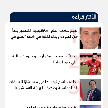
الأكثر قراءة
1
نديم سمنه: نجاح استراتيجية التصدير يبدأ
من الجودة وبناء الثقة في شعار "صنع في
مصر"
2
عبدالله السعيد يفجر أزمة..وعقوبات مالية
علي بيزيرا وبانزا
3
تكليف باسم ثروت حلمي مستشارًا للعلاقات
الدبلوماسية وعضوًا بالهيئة الاستشارية
العليا لمنظمة «جاد جمينت يوإن»
برنامج MBA جامعة مصر للعلوم