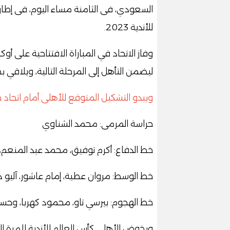
السعودي، فى الثامنة مساء اليوم، فى إطار
للأندية 2023.
وفاز الاتحاد في المباراة الافتتاحية على أوكل
ليضمن التأهل إلى المرحلة التالية، ويلاقي
ويبدو التشكيل المتوقع للأهلى أمام اتحا
حراسة المرمى: محمد الشناوي
خط الدفاع: أكرم توفيق، محمد عبد المنعم، 
خط الوسط: مروان عطية، إمام عاشور، آليو د
خط الهجوم: بيرسي تاو، محمود كهربا، وحس
ويخوض الأهلى كأس العالم للأندية للمرة ال