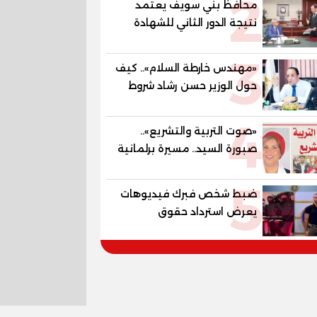
2
محافظ بني سويف يعتمد
المستقبل
نتيجة الدور الثاني للشهادة
الإعدادية العامة بنسبة
3
79.9% نظامي ...و69.55%
«مهندس خارطة السلام».. كيف
منازل.. و70.56% للمهنية ..
حول الوزير حسن رشاد شروط
و100% للصُم وضعاف السمع
الحرب المعقدة إلى "خارطة
والنور للمكفوفين
4
طريق" للانسحاب والإعمار؟
«صوت التربية والتشريع»..
صبورة السيد.. مسيرة برلمانية
وتربوية تجمع بين تشريع
5
القوانين وصناعة الأجيال لبناء
ضبط شخص فبرك فيديوهات
الإنسان المصري
يعرض استرداد حقوق
المواطنين بالقوة