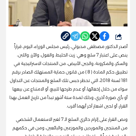
شارك
أصدر الدكتور مصطفى مدبولي، رئيس مجلس الوزراء، اليوم، قراراً
ينص على اعتبار 7 سلع وهي: زيت الخليط، والفول، والأرز، واللبن،
والسكر، والمكرونة، والجبن الأبيض، من المنتجات الاستراتيجية في
تطبيق حكم المادة ( 8 ) من قانون حماية المستهلك الصادر برقم
181 لسنة 2018، التي تحظر حبس تلك السلع والمنتجات عن التداول
سواء من خلال إخفائها، أو عدم طرحها للبيع، أو الامتناع عن بيعها
أو بأي صورة أخري، وذلك لمدة ستة أشهر تبدأ من تاريخ العمل بهذا
القرار، أو لحين اشعار آخر أيهما أقرب.
ونص القرار على إلزام حائزي السلع الـ 7 لغير الاستعمال الشخصي
من المنتجين والموردين والموزعين والبائعين، ومن في حكمهم