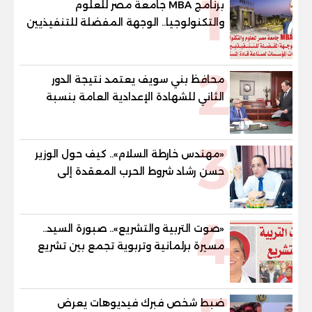
1
برنامج MBA جامعة مصر للعلوم
والتكنولوجيا.. الوجهة المفضلة للتنفيذيين
وقيادات المؤسسات لصناعة قادة
المستقبل
2
محافظ بني سويف يعتمد نتيجة الدور
الثاني للشهادة الإعدادية العامة بنسبة
79.9% نظامي ...و69.55% منازل.. و70.56%
للمهنية .. و100% للصُم وضعاف السمع
3
والنور للمكفوفين
«مهندس خارطة السلام».. كيف حول الوزير
حسن رشاد شروط الحرب المعقدة إلى
"خارطة طريق" للانسحاب والإعمار؟
4
«صوت التربية والتشريع».. صبورة السيد..
مسيرة برلمانية وتربوية تجمع بين تشريع
القوانين وصناعة الأجيال لبناء الإنسان
المصري
ضبط شخص فبرك فيديوهات يعرض