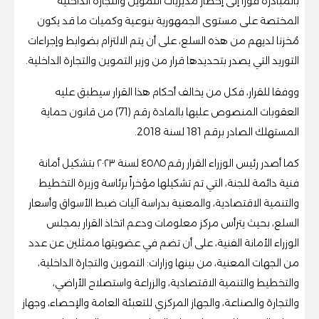
بالمبادرة فوراً إلى إخطار مديريات التموين والتجارة الداخلية
المختصة على مستوى الجمهورية بنوعية وكميات ما قد يكون
مُخزنا لديهم من هذه السلع، على أن يتم الالتزام بضوابط وإجراءات
التوريد التي يصدر بتحديدها قرار من وزير التموين والتجارة الداخلية.
ووفقا للقرار، فكل من يخالف أحكام هذا القرار سيطبق عليه
العقوبات المنصوص عليها بالمادة رقم (71) من قانون حماية
المستهلك الصادر برقم 181 لسنة 2018.
كما أصدر رئيس الوزراء القرار رقم ٤٥٨٥ لسنة ٢٠٢٣ بتشكيل أمانة
فنية دائمة للجنة، التي تم تشكيلها مؤخراً برئاسة وزيرة التخطيط
والتنمية الاقتصادية، والمعنية بدراسة آليات ضبط الأسواق وأسعار
السلع، بحيث يترأس مركز معلومات ودعم اتخاذ القرار بمجلس
الوزراء الأمانة الفنية، على أن تضم في عضويتها ممثلين عن عدد
من الجهات المعنية، من بينها وزارات: التموين والتجارة الداخلية،
والتخطيط والتنمية الاقتصادية، والزراعة واستصلاح الأراضي،
والتجارة والصناعة، والجهاز المركزي للتعبئة العامة والإحصاء، وجهاز