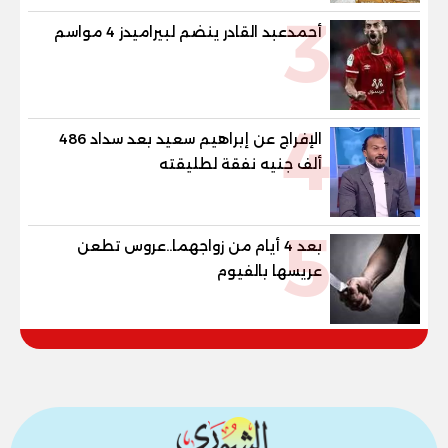
3
أحمدعبد القادر ينضم لبيراميدز 4 مواسم
4
الإفراج عن إبراهيم سعيد بعد سداد 486
ألف جنيه نفقة لطليقته
5
بعد 4 أيام من زواجهما..عروس تطعن
عريسها بالفيوم