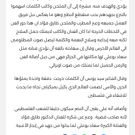
يؤدي والهدف منه، مشيرة إلى أن الملحن وكاتب الكلمات اسهموا
بالتبرع بجهدهم بحب منقطع النظير وهو ما يعكس نبل فريق
العمل جميعه وعبر المطرب والملحن طارق فؤاد ان هذا دور الفن
في اللحظات الحرجة اذا كان الفنان والكاتب لايملك حمل السلاح
لكنه معه إبداعه وسلاح النغمة والكلمة ليصل صوت المظلومين
الي العالم الأخرس وقال إن سعادته بالغه أن تؤدي فنانه مثل
سعاد بوعلي لها مكانتها في الجزائر فهي من جيل أصالة الفن
والزمن الجميل لما تمتلك من صوت اوبرالي.
وقال الشاعر سيد يونس أن الكلمات خرجت دفقة واحدة يملؤها
الحزن والأسى لصمت العالم الذي يكيل بميكيلين تجاه ما يحدث
للاشقاء في فلسطين.
وأضاف أنه علي يقين أن النصر سيكون حليفا للشعب الفلسطيني
لأنه صاحب قضية، وعبر عن شكره للفنان الدكتور طارق فؤاد
والفنانة الكبيرة سعاد بوعلي لما بذلوا من جهد في إنجاز الأغنية.