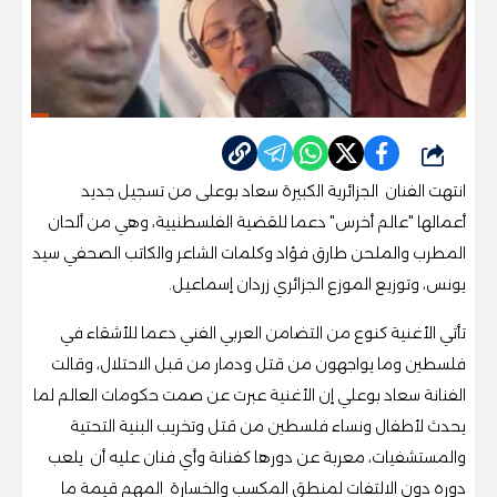
شارك
انتهت الفنان الجزائرية الكبيرة سعاد بوعلى من تسجيل جديد
أعمالها "عالم أخرس" دعما للقضية الفلسطنيية، وهي من ألحان
المطرب والملحن طارق فؤاد وكلمات الشاعر والكاتب الصحفي سيد
يونس، وتوزيع الموزع الجزائري زردان إسماعيل.
تأتي الأغنية كنوع من التضامن العربي الفني دعما للأشقاء في
فلسطين وما يواجهون من قتل ودمار من قبل الاحتلال، وقالت
الفنانة سعاد بوعلي إن الأغنية عبرت عن صمت حكومات العالم لما
يحدث لأطفال ونساء فلسطين من قتل وتخريب البنية التحتية
والمستشفيات، معربة عن دورها كفنانة وأي فنان عليه أن يلعب
دوره دون الالتفات لمنطق المكسب والخسارة المهم قيمة ما