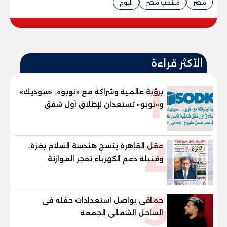
مصر
منتخب مصر
اليوم
الأكثر قراءة
1
برؤية عالمية وشراكة مع «نوبو».. «سوديك»
و«نوبو» تستعدان لإطلاق أول شقق
فندقية تحمل علامة "نوبو" العالمية في
مصر ضمن مشروع «أوجامي» خلال أيام
2
عقل القاهرة ينسج هندسة السلام بغزة..
وقنبلة دعم الكهرباء تفجر الموازنة
3
حماقى يواصل استعدادات حفله فى
الساحل الشمالى الجمعة