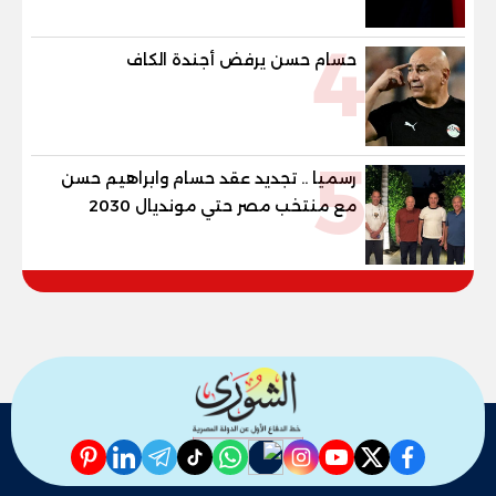
4
حسام حسن يرفض أجندة الكاف
5
رسميا .. تجديد عقد حسام وابراهيم حسن
مع منتخب مصر حتي مونديال 2030
pinterest
linkedin
telegram
whatsapp
tiktok
instagram
nabd
youtube
twitter
facebook