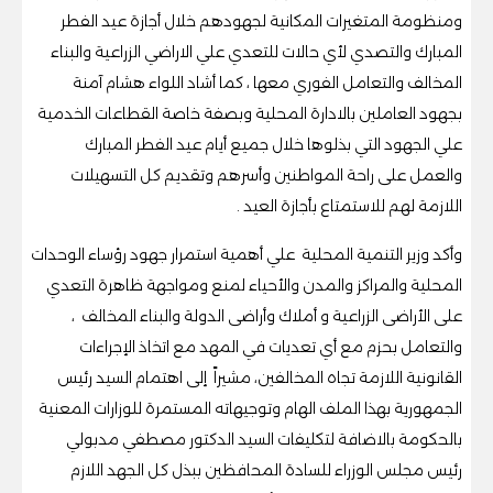
ومنظومة المتغيرات المكانية لجهودهم خلال أجازة عيد الفطر
المبارك والتصدي لأي حالات للتعدي علي الاراضي الزراعية والبناء
المخالف والتعامل الفوري معها ، كما أشاد اللواء هشام آمنة
بجهود العاملين بالادارة المحلية وبصفة خاصة القطاعات الخدمية
علي الجهود التي بذلوها خلال جميع أيام عيد الفطر المبارك
والعمل على راحة المواطنين وأسرهم وتقديم كل التسهيلات
اللازمة لهم للاستمتاع بأجازة العيد .
وأكد وزير التنمية المحلية علي أهمية استمرار جهود رؤساء الوحدات
المحلية والمراكز والمدن والأحياء لمنع ومواجهة ظاهرة التعدي
على الأراضى الزراعية و أملاك وأراضى الدولة والبناء المخالف ،
والتعامل بحزم مع أي تعديات في المهد مع اتخاذ الإجراءات
القانونية اللازمة تجاه المخالفين، مشيراً إلى اهتمام السيد رئيس
الجمهورية بهذا الملف الهام وتوجيهاته المستمرة للوزارات المعنية
بالحكومة بالاضافة لتكليفات السيد الدكتور مصطفي مدبولي
رئيس مجلس الوزراء للسادة المحافظين ببذل كل الجهد اللازم