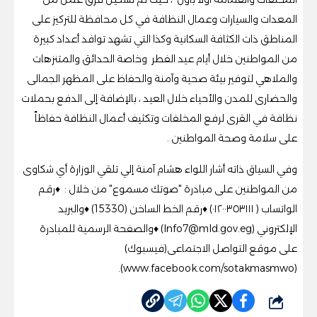
المعدات والسيارات وعمال النظافة في كل محافظة للتركيز على
المناطق ذات الكثافة السكانية وكذا التي تشهد توافد أعداد كبيرة
من المواطنين خلال أيام عيد الفطر وخاصة الحدائق والمتنزهات
والملاهي لتوفير بيئة صحية وآمنة والحفاظ على المظهر الجمالى
والحضارى للمدن والأحياء خلال العيد ، بالإضافة إلى الدفع بحملات
نظافة في القرى لرفع المخلفات وتكثيف أعمال النظافة حفاظاً
على سلامة وصحة المواطنين .
وفي السياق ذاته أشار اللواء هشام آمنة إلي تلقي الوزارة أي شكاوى
من المواطنين على مبادرة "صوتك مسموع" من خلال : ♦️رقم
الواتساب ( ٠١٢٠٠٣٥٣١١١) ♦️رقم الخط الساخن (15330) ♦️والبريد
الإلكتروني (
Info7@mld.gov.eg
) ♦️والصفحة الرسمية للمبادرة
على موقع التواصل الاجتماعى(فيسبوك)
(www.facebook.com/sotakmasmwo).
شارك