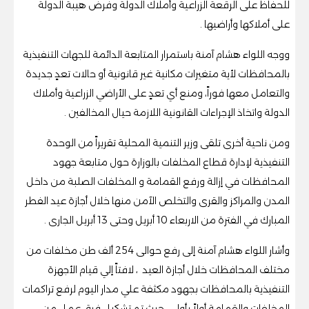
للحفاظ على الرقعة الزراعية وأملاك الدولة وفرض هيبة الدولة
على أملاكها وأراضيها .
ووجه اللواء هشام آمنة باستمرار المتابعة الدائمة للجهات التنفيذية
بالمحافظات لأية متغيرات مكانية غير قانونية أو حالات تعدٍ جديدة
والتعامل معها فوراً، ومنع أي تعدٍ على الأراضي الزراعية وأملاك
الدولة واتخاذ الإجراءات القانونية اللازمة حيال المخالفين .
ومن ناحية أخرى تلقى وزير التنمية المحلية تقريراً من الوحدة
التنفيذية لإدارة قطاع المخلفات بالوزارة حول متابعة جهود
المحافظات في إزالة ورفع القمامة و المخلفات الصلبة من داخل
المدن والمراكز والقرى والتخلص الآمن منها خلال أجازة عيد الفطر
المبارك في الفترة من الاربعاء 10 أبريل وحتى 13 أبريل الجارى .
وأشار اللواء هشام آمنة إلى رفع حوالى 254 ألف طن مخلفات من
مختلف المحافظات خلال أجازة العيد ، لافتاً إلي قيام الأجهزة
التنفيذية بالمحافظات بجهود مكثفة علي مدار اليوم لرفع تراكمات
المخلفات والقمامة أولاً بأول ، حيث تم تشكيل فرق عمل من