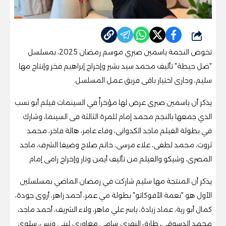
شارك
تخوض النجمة ياسمين صبري موسم رمضان 2025، بمسلسل
"ضل حيطة" تأليف محمد سيد بشير وإخراج إبراهيم فخر وإنتاج مها
سليم، وجارى اختيار باقى فريق عمل المسلسل.
يذكر أن ياسمين صبرى عرض لها مؤخراً في السينمات فيلم أبو نسب
الذي جمعها بالنجم محمد إمام للمرة الثالثة فى السينما، وشارك
في بطولة الفيلم ماجد الكدوانى، وفاء عامر، هالة فاخر، محمد
ثروت، محمد لطفى، علاء مرسى، حاتم صلاح وضيفا الشرف، ماجد
المصرى، وشيكو والفيلم من تأليف أيمن وتار وإخراج رامى إمام.
يذكر أن المنتجة مها سليم شاركت في رمضان الماضي بمسلسلين
الأول هو "نعمة الأفوكاتو" بطولة مي عمر، أحمد زاهر، أروى جودة،
كمال أبو رية، عماد زيادة، ياسر علي ماهر، ولاء الشريف، أحمد ماجد،
محمد الدسوقي، طارق النهري، سامي مغاوري، لبنى ونس، سلوى