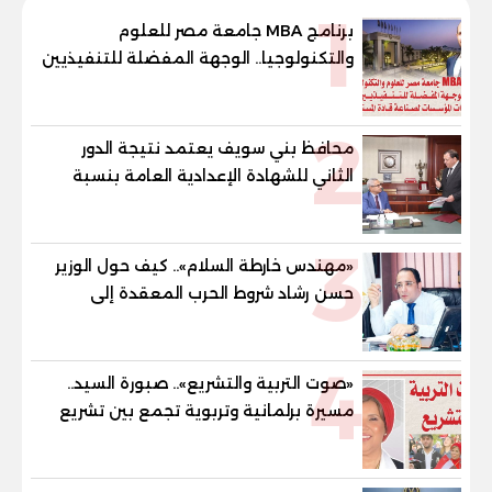
1
برنامج MBA جامعة مصر للعلوم
والتكنولوجيا.. الوجهة المفضلة للتنفيذيين
وقيادات المؤسسات لصناعة قادة
المستقبل
2
محافظ بني سويف يعتمد نتيجة الدور
الثاني للشهادة الإعدادية العامة بنسبة
79.9% نظامي ...و69.55% منازل.. و70.56%
للمهنية .. و100% للصُم وضعاف السمع
3
والنور للمكفوفين
«مهندس خارطة السلام».. كيف حول الوزير
حسن رشاد شروط الحرب المعقدة إلى
"خارطة طريق" للانسحاب والإعمار؟
4
«صوت التربية والتشريع».. صبورة السيد..
مسيرة برلمانية وتربوية تجمع بين تشريع
القوانين وصناعة الأجيال لبناء الإنسان
المصري