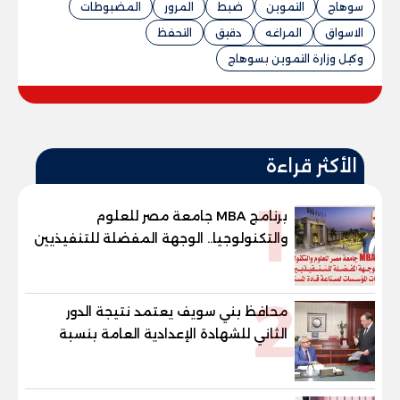
سوهاج
التموين
ضبط
المرور
المضبوطات
الاسواق
المراغه
دقيق
التحفظ
وكيل وزارة التموين بسوهاج
الأكثر قراءة
1
برنامج MBA جامعة مصر للعلوم
والتكنولوجيا.. الوجهة المفضلة للتنفيذيين
وقيادات المؤسسات لصناعة قادة
المستقبل
2
محافظ بني سويف يعتمد نتيجة الدور
الثاني للشهادة الإعدادية العامة بنسبة
79.9% نظامي ...و69.55% منازل.. و70.56%
للمهنية .. و100% للصُم وضعاف السمع