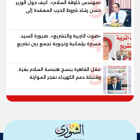
3
والنور للمكفوفين
«مهندس خارطة السلام».. كيف حول الوزير
حسن رشاد شروط الحرب المعقدة إلى
"خارطة طريق" للانسحاب والإعمار؟
4
«صوت التربية والتشريع».. صبورة السيد..
مسيرة برلمانية وتربوية تجمع بين تشريع
القوانين وصناعة الأجيال لبناء الإنسان
المصري
5
عقل القاهرة ينسج هندسة السلام بغزة..
وقنبلة دعم الكهرباء تفجر الموازنة