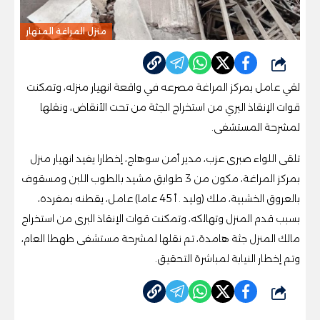
منزل المراغة المنهار
شارك
لقي عامل بمركز المراغة مصرعه في واقعة انهيار منزله، وتمكنت
قوات الإنقاذ البري من استخراج الجثة من تحت الأنقاض، ونقلها
لمشرحة المستشفى.
تلقى اللواء صبرى عزب، مدير أمن سوهاج، إخطارا يفيد انهيار منزل
بمركز المراغة، مكون من 3 طوابق مشيد بالطوب اللبن ومسقوف
بالعروق الخشبية، ملك (وليد . أ 45 عاما) عامل، يقطنه بمفرده،
بسبب قدم المنزل وتهالكه، وتمكنت قوات الإنقاذ البرى من استخراج
مالك المنزل جثة هامدة، تم نقلها لمشرحة مستشفى طهطا العام،
وتم إخطار النيابة لمباشرة التحقيق.
شارك