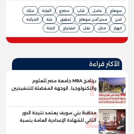
سوهاج
عامل
شاب
مصرع
النيابة
ملك
امن
مدير أمن سوهاج
تحقيق
جثة
المراغه
انهيار
منزل
نقل
استخراج
الجثة
الأكثر قراءة
1
برنامج MBA جامعة مصر للعلوم
والتكنولوجيا.. الوجهة المفضلة للتنفيذيين
وقيادات المؤسسات لصناعة قادة
المستقبل
2
محافظ بني سويف يعتمد نتيجة الدور
الثاني للشهادة الإعدادية العامة بنسبة
79.9% نظامي ...و69.55% منازل.. و70.56%