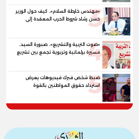
للمهنية .. و100% للصُم وضعاف السمع
3
والنور للمكفوفين
«مهندس خارطة السلام».. كيف حول الوزير
حسن رشاد شروط الحرب المعقدة إلى
"خارطة طريق" للانسحاب والإعمار؟
4
«صوت التربية والتشريع».. صبورة السيد..
مسيرة برلمانية وتربوية تجمع بين تشريع
القوانين وصناعة الأجيال لبناء الإنسان
المصري
5
ضبط شخص فبرك فيديوهات يعرض
استرداد حقوق المواطنين بالقوة