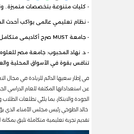
- كليات متنوعة بتخصصات متميزة.. و
- نظام تعليمي عالمى يواكب أحدث المع
- جامعة MUST صرح أكاديمى متكامل.. وبرامج دراسية تواكب سوق العمل
- د. نهاد المحبوب: جامعة مصر للعلوم و
تنافس بقوة في الأسواق المحلية والع
في إطار سعيها الدائم للريادة في مجال الت
عن استعداداتها المكثفة للعام الدراسي الج
الجودة والابتكار، بما يلبّي تطلعات الطلا
خالد الطوخي رئيس مجلس الأمناء، الذي يؤ
تقديم تجربة تعليمية متكاملة تليق بمكانة ا