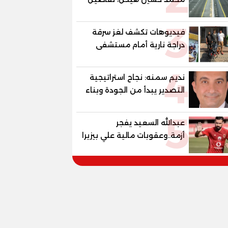
الغلق على مرحلتين
3
فيديوهات تكشف لغز سرقة
دراجة نارية أمام مستشفى
بمدينة نصر
4
نديم سمنه: نجاح استراتيجية
التصدير يبدأ من الجودة وبناء
الثقة في شعار "صنع في
5
مصر"
عبدالله السعيد يفجر
أزمة..وعقوبات مالية علي بيزيرا
وبانزا