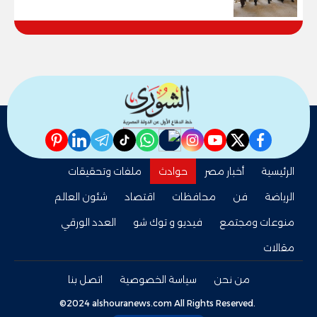
pinterest
linkedin
telegram
whatsapp
tiktok
instagram
nabd
youtube
twitter
facebook
الرئيسية
أخبار مصر
حوادث
ملفات وتحقيقات
الرياضة
فن
محافظات
اقتصاد
شئون العالم
منوعات ومجتمع
فيديو و توك شو
العدد الورقي
مقالات
من نحن
سياسة الخصوصية
اتصل بنا
©2024 alshouranews.com All Rights Reserved.