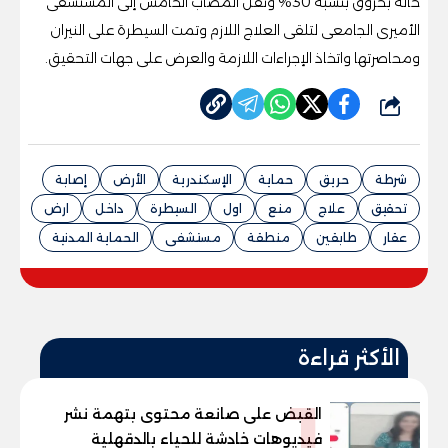
حالة بحروق بنسبة 30% ونُقل المصاب الخامس إلى المستشفى
الأميرى الجامعى لتلقى العلاج اللازم وتمت السيطرة على النيران
ومحاصرتها واتخاذ الإجراءات اللازمة والعرض على جهات التحقيق.
شارك
شرطة
حريق
حماية
الإسكندرية
الأرض
إصابة
تحقيق
علاج
منع
اول
السيطرة
داخل
ارض
عقار
طابقين
منطقة
مستشفى
الحماية المدنية
الأكثر قراءة
1
القبض على صانعة محتوى بتهمة نشر
فيديوهات خادشة للحياء بالدقهلية