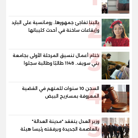
2
يالينا تفاجئ جمهورها.. رومانسية على البارد
وإيقاعات ساخنة في أحدث كليباتها
3
ختام أعمال تنسيق المرحلة الأولى بجامعة
بني سويف.. 1148 طالبًا وطالبة سجلوا
رغباتهم
4
السجن 10 سنوات للمتهم في القضية
المعروفة بمستريح البيض
5
وزير العدل يتفقد "مدينة العدالة"
بالعاصمة الجديدة وبرفقته رئيسا هيئة
قضايا الدولة وهيئة النيابة الإدارية