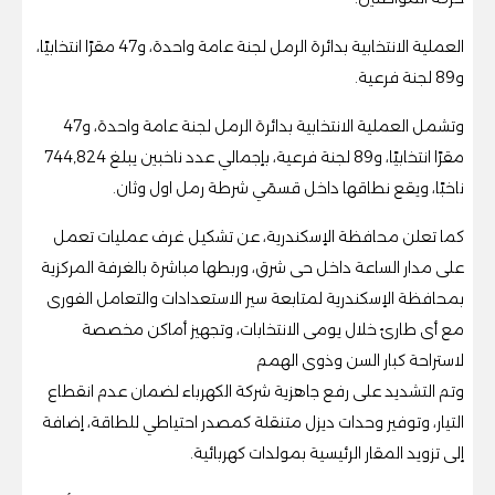
العملية الانتخابية بدائرة الرمل لجنة عامة واحدة، و47 مقرًا انتخابيًا،
و89 لجنة فرعية.
وتشمل العملية الانتخابية بدائرة الرمل لجنة عامة واحدة، و47
مقرًا انتخابيًا، و89 لجنة فرعية، بإجمالي عدد ناخبين يبلغ 744,824
ناخبًا، ويقع نطاقها داخل قسمَي شرطة رمل اول وثان.
كما تعلن محافظة الإسكندرية، عن تشكيل غرف عمليات تعمل
على مدار الساعة داخل حى شرق، وربطها مباشرة بالغرفة المركزية
بمحافظة الإسكندرية لمتابعة سير الاستعدادات والتعامل الفورى
مع أى طارئ خلال يومى الانتخابات، وتجهيز أماكن مخصصة
لاستراحة كبار السن وذوى الهمم
وتم التشديد على رفع جاهزية شركة الكهرباء لضمان عدم انقطاع
التيار، وتوفير وحدات ديزل متنقلة كمصدر احتياطي للطاقة، إضافة
إلى تزويد المقار الرئيسية بمولدات كهربائية.