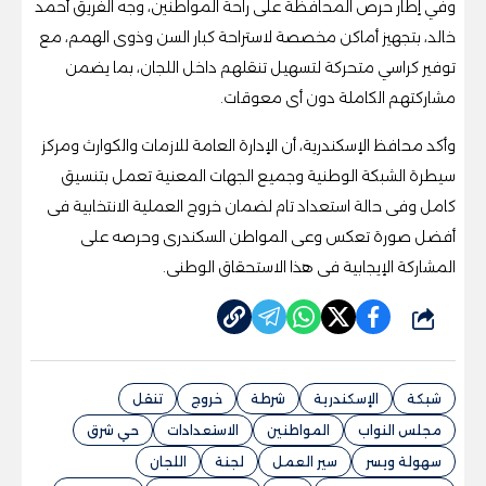
وفي إطار حرص المحافظة على راحة المواطنين، وجه الفريق أحمد
خالد، بتجهيز أماكن مخصصة لاستراحة كبار السن وذوى الهمم، مع
توفير كراسي متحركة لتسهيل تنقلهم داخل اللجان، بما يضمن
مشاركتهم الكاملة دون أى معوقات.
وأكد محافظ الإسكندرية، أن الإدارة العامة للازمات والكوارث ومركز
سيطرة الشبكة الوطنية وجميع الجهات المعنية تعمل بتنسيق
كامل وفى حالة استعداد تام لضمان خروج العملية الانتخابية فى
أفضل صورة تعكس وعى المواطن السكندرى وحرصه على
المشاركة الإيجابية فى هذا الاستحقاق الوطنى.
شارك
شبكة
الإسكندرية
شرطة
خروج
تنقل
مجلس النواب
المواطنين
الاستعدادات
حي شرق
سهولة ويسر
سير العمل
لجنة
اللجان