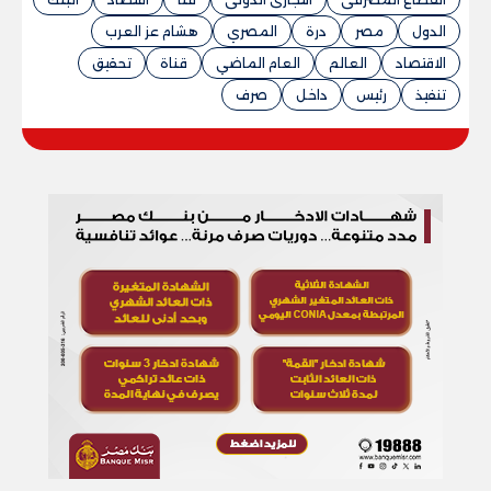
الدول
مصر
درة
المصري
هشام عز العرب
الاقتصاد
العالم
العام الماضي
قناة
تحقيق
تنفيذ
رئيس
داخل
صرف