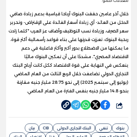
معدلات النمو.
خلال آخر عامين حققت البنوك أرباحا قياسية بدعم زيادة صافي
الدخل من العائد- أي زيادة أسعار الفائدة على الإقتراض- وتحرير
سعر الصرف، وزيادة نسب التوظيف.وأضاف عز العرب "كلما زادت
ربحية البنوك، تعززت قدرتها على بناء قواعد رأسمالية أكثر قوة،
ما يمكنها من الاضطلاع بدور أكبر وأكثر فاعلية في دعم
الاقتصاد المصري"، مشددًا على أن تمكين البنوك ماليًا
ينعكس في النهاية على قوة الاقتصاد ككل.كانت أرباح البنك
التجاري الدولي تضاعفت خلال الربع الثالث من العام الماضي
(يوليو إلى سبتمبر 2025) إلى نحو 28.75 مليار جنيه مقارنة
بنحو 14.8 مليار جنيه بنفس الفترة من العام الماضي.
شارك
بنوك
تنفي
البنك التجارى الدولى
CIB
بيان
القطاع المصرفى
التجارى الدولى
قنا
اقتصاد
البنك