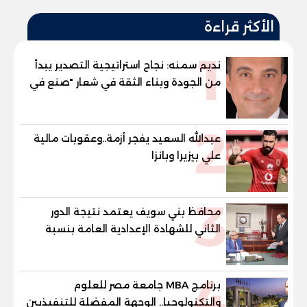
الأكثر قراءة
1
نديم سمنه: نجاح استراتيجية التصدير يبدأ
من الجودة وبناء الثقة في شعار "صنع في
مصر"
2
عبدالله السعيد يفجر أزمة..وعقوبات مالية
علي بيزيرا وبانزا
3
محافظ بني سويف يعتمد نتيجة الدور
الثاني للشهادة الإعدادية العامة بنسبة
79.9% نظامي ...و69.55% منازل.. و70.56%
للمهنية .. و100% للصُم وضعاف السمع
4
والنور للمكفوفين
برنامج MBA جامعة مصر للعلوم
والتكنولوجيا.. الوجهة المفضلة للتنفيذيين