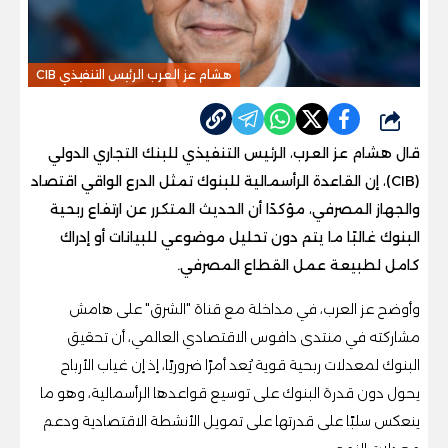
هشام عز العرب الرئيس التنفيذي CIB
شارك
قال هشام عز العرب، الرئيس التنفيذي للبنك التجاري الدولي
(CIB)، إن القاعدة الرأسمالية للبنوك تمثل الدرع الواقي اقتصاد
والجهاز المصرفي، مؤكدًا أن الحديث المتكرر عن ارتفاع ربحية
البنوك غالبًا ما يتم دون تحليل موضوعي للبيانات أو إدراك
كامل لطبيعة عمل القطاع المصرفي.
وأوضح عز العرب، في مداخلة مع قناة "الشرق" على هامش
مشاركته في منتدى دافوس الاقتصادي العالمي، أن تحقيق
البنوك لمعدلات ربحية قوية يُعد أمرًا ضروريًا، إذ إن غياب الأرباح
يحول دون قدرة البنوك على توسيع قواعدها الرأسمالية، وهو ما
ينعكس سلبًا على قدرتها على تمويل الأنشطة الاقتصادية ودعم