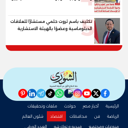
وقيادات المؤسسات لصناعة قادة
المستقبل
5
تكليف باسم ثروت حلمي مستشارًا للعلاقات
الدبلوماسية وعضوًا بالهيئة الاستشارية
العليا لمنظمة «جاد جمينت يوإن»
pinterest
linkedin
telegram
whatsapp
tiktok
instagram
nabd
youtube
twitter
facebook
الرئيسية
أخبار مصر
حوادث
ملفات وتحقيقات
الرياضة
فن
محافظات
اقتصاد
شئون العالم
منوعات ومجتمع
فيديو و توك شو
العدد الورقي