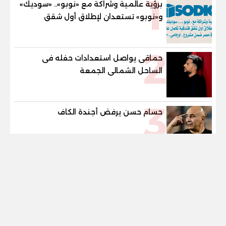
1
برؤية عالمية وشراكة مع «نوبو».. «سوديك»
و«نوبو» تستعدان لإطلاق أول شقق
فندقية تحمل علامة "نوبو" العالمية في
مصر ضمن مشروع «أوجامي» خلال أيام
2
حماقى يواصل استعدادات حفله فى
الساحل الشمالى الجمعة
3
حسام حسن يرفض أجندة الكاف
tel
4
عقل القاهرة ينسج هندسة السلام بغزة..
وقنبلة دعم الكهرباء تفجر الموازنة
رسميا .. تجديد عقد حسام وابراهيم حسن