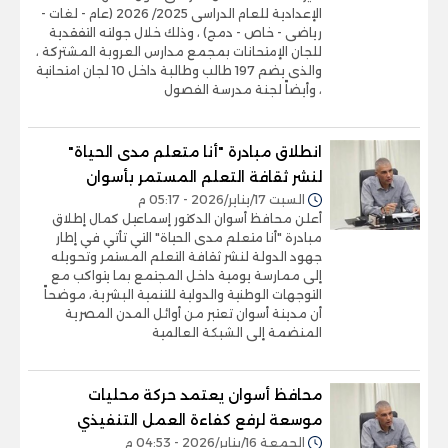
الإعدادية للعام الدراسى 2025/ 2026 (عام - لغات -
رياضى - خاص - دمج) ، وذلك خلال جولته التفقدية
للجان الإمتحانات بمجمع مدارس العروبة المشتركة ،
والذى يضم 197 طالب وطالبة داخل 10 لجان امتحانية
، وأيضاً لجنة مدرسة الفصول
انطلاق مبادرة "أنا متعلم مدى الحياة"
لنشر ثقافة التعلم المستمر بأسوان
السبت 17/يناير/2026 - 05:17 م
أعلن محافظ أسوان الدكتور إسماعيل كمال إطلاق
مبادرة "أنا متعلم مدى الحياة" التي تأتي في إطار
جهود الدولة لنشر ثقافة التعلم المستمر وتحويله
إلى ممارسة يومية داخل المجتمع بما يتواكب مع
التوجهات الوطنية والدولية للتنمية البشرية، موضحاً
أن مدينة أسوان تعتبر من أوائل المدن المصرية
المنضمة إلى الشبكة العالمية
محافظ أسوان يعتمد حركة محليات
موسعة لرفع كفاءة العمل التنفيذي
الجمعة 16/يناير/2026 - 04:53 م