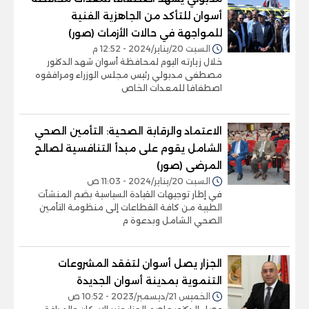
أسوان للتأكد من الجاهزية الفنية
للمواجهة في حالات الأزمات (صور)
السبت 20/يناير/2024 - 12:52 م
خلال زيارته اليوم لمحافظة أسوان شهد الدكتور
مصطفى مدبولي رئيس مجلس الوزراء ومرافقوه
اصطفافا للمعدات الخاص
الاعتماد والرقابة الصحية: التأمين الصحي
الشامل يقوم على مبدأ التنافسية لصالح
المرضى (صور)
السبت 20/يناير/2024 - 11:03 ص
في إطار توجيهات القيادة السياسية بضم المنشآت
الطبية من كافة القطاعات إلى منظومة التأمين
الصحي الشامل وبدعوة م
الجزار يصل أسوان لتفقد المشروعات
التنموية بمدينة أسوان الجديدة
الخميس 21/ديسمبر/2023 - 10:52 ص