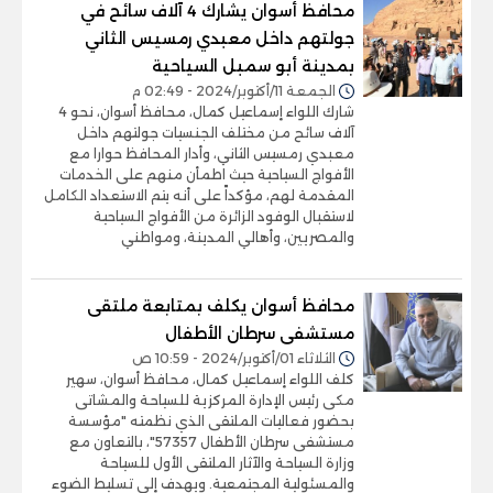
محافظ أسوان يشارك 4 آلاف سائح في
جولتهم داخل معبدي رمسيس الثاني
بمدينة أبو سمبل السياحية
الجمعة 11/أكتوبر/2024 - 02:49 م
شارك اللواء إسماعيل كمال، محافظ أسوان، نحو 4
آلاف سائح من مختلف الجنسيات جولتهم داخل
معبدي رمسيس الثاني، وأدار المحافظ حوارا مع
الأفواج السياحية حيث اطمأن منهم على الخدمات
المقدمة لهم، مؤكداً على أنه يتم الاستعداد الكامل
لاستقبال الوفود الزائرة من الأفواج السياحية
والمصريين، وأهالي المدينة، ومواطني
محافظ أسوان يكلف بمتابعة ملتقى
مستشفى سرطان الأطفال
الثلاثاء 01/أكتوبر/2024 - 10:59 ص
كلف اللواء إسماعيل كمال، محافظ أسوان، سهير
مكى رئيس الإدارة المركزية للسياحة والمشاتى
بحضور فعاليات الملتقى الذي نظمته "مؤسسة
مستشفى سرطان الأطفال 57357"، بالتعاون مع
وزارة السياحة والآثار الملتقى الأول للسياحة
والمسئولية المجتمعية. ويهدف إلى تسليط الضوء