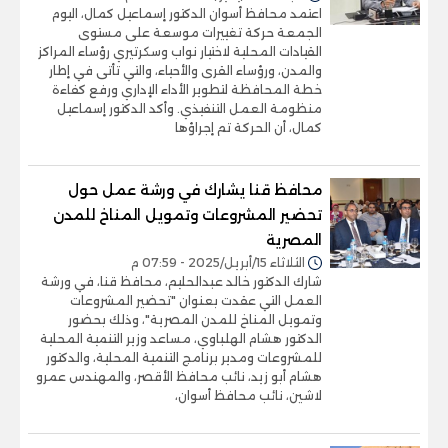
اعتمد محافظ أسوان الدكتور إسماعيل كمال، اليوم
الجمعة حركة تغييرات موسعة على مستوى
القيادات المحلية لاختيار نواب وسكرتيري رؤساء المراكز
والمدن، ورؤساء القرى والأحياء، والتي تأتى في إطار
خطة المحافظة لتطوير الأداء الإداري ورفع كفاءة
منظومة العمل التنفيذي. وأكد الدكتور إسماعيل
كمال، أن الحركة تم إجراؤها
محافظ قنا يشارك في ورشة عمل حول
تحضير المشروعات وتمويل المناخ للمدن
المصرية
الثلاثاء 15/أبريل/2025 - 07:59 م
شارك الدكتور خالد عبدالحليم، محافظ قنا، في ورشة
العمل التي عقدت بعنوان "تحضير المشروعات
وتمويل المناخ للمدن المصرية"، وذلك بحضور
الدكتور هشام الهلباوي، مساعد وزير التنمية المحلية
للمشروعات ومدير برنامج التنمية المحلية، والدكتور
هشام أبو زيد، نائب محافظ الأقصر، والمهندس عمرو
لاشين، نائب محافظ أسوان،