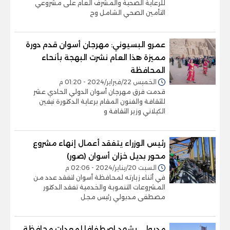
للرعاية الصحية والمشرف العام على مشروعي
التأمين الصحي الشامل وح
عمرو البسيوني: مهرجان أسوان قدم دورة
مميزة هذا العام نشرت البهجة بأنحاء
المحافظة
الخميس 22/فبراير/2024 - 01:20 م
قدمت فرق مهرجان أسوان الدولي الحادي عشر
للثقافة والفنون المقام برعاية الدكتورة نيفين
الكيلاني وزير الثقافة و
رئيس الوزراء يتفقد أعمال إنهاء مشروع
محور بديل خزان أسوان (صور)
السبت 20/يناير/2024 - 02:06 م
في أثناء زيارته لمحافظة أسوان لتفقد عدد من
المشروعات التنموية والخدمية تفقد الدكتور
مصطفى مدبولي رئيس مجل
مدبولي يشهد اصطفافا لمعدات محافظة