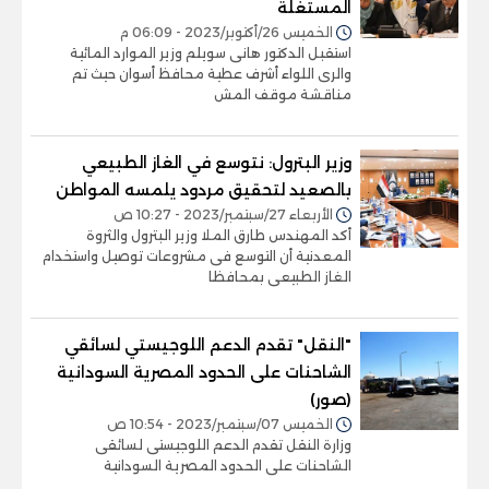
المستغلة
الخميس 26/أكتوبر/2023 - 06:09 م
استقبل الدكتور هانى سويلم وزير الموارد المائية
والرى اللواء أشرف عطية محافظ أسوان حيث تم
مناقشة موقف المش
وزير البترول: نتوسع في الغاز الطبيعي
بالصعيد لتحقيق مردود يلمسه المواطن
الأربعاء 27/سبتمبر/2023 - 10:27 ص
أكد المهندس طارق الملا وزير البترول والثروة
المعدنية أن التوسع فى مشروعات توصيل واستخدام
الغاز الطبيعى بمحافظا
"النقل" تقدم الدعم اللوجيستي لسائقي
الشاحنات على الحدود المصرية السودانية
(صور)
الخميس 07/سبتمبر/2023 - 10:54 ص
وزارة النقل تقدم الدعم اللوجيستى لسائقى
الشاحنات على الحدود المصرية السودانية