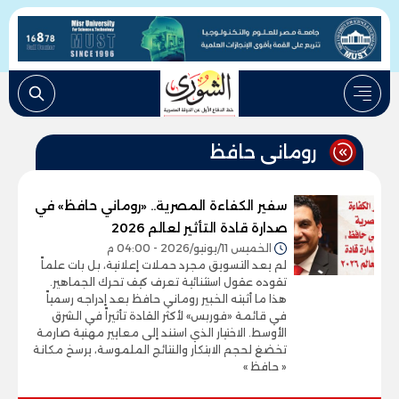
رومانى حافظ
سفير الكفاءة المصرية.. «روماني حافظ» في
صدارة قادة التأثير لعالم 2026
الخميس 11/يونيو/2026 - 04:00 م
لم يعد التسويق مجرد حملات إعلانية، بل بات علماً
تقوده عقول استثنائية تعرف كيف تحرك الجماهير.
هذا ما أثبته الخبير روماني حافظ بعد إدراجه رسمياً
في قائمة «فوربس» لأكثر القادة تأثيراً في الشرق
الأوسط. الاختيار الذي استند إلى معايير مهنية صارمة
تخضغ لحجم الابتكار والنتائج الملموسة، يرسخ مكانة
« حافظ »