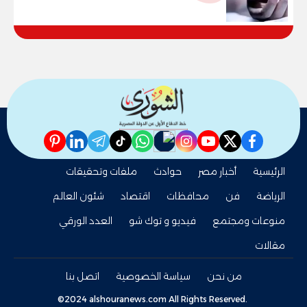
pinterest
linkedin
telegram
whatsapp
tiktok
instagram
nabd
youtube
twitter
facebook
الرئيسية
أخبار مصر
حوادث
ملفات وتحقيقات
الرياضة
فن
محافظات
اقتصاد
شئون العالم
منوعات ومجتمع
فيديو و توك شو
العدد الورقي
مقالات
من نحن
سياسة الخصوصية
اتصل بنا
©2024 alshouranews.com All Rights Reserved.