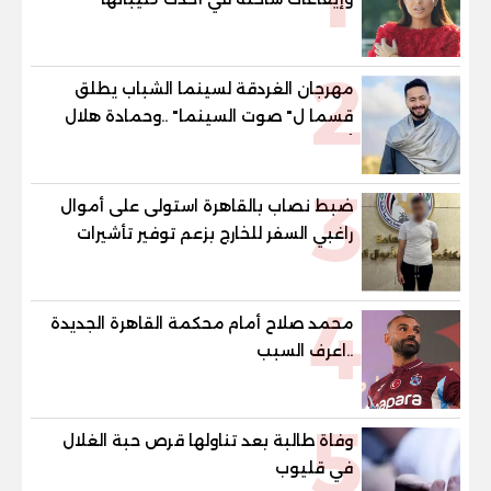
2
مهرجان الغردقة لسينما الشباب يطلق
قسما ل" صوت السينما" ..وحمادة هلال
أول المكرمين
3
ضبط نصاب بالقاهرة استولى على أموال
راغبي السفر للخارج بزعم توفير تأشيرات
4
محمد صلاح أمام محكمة القاهرة الجديدة
..اعرف السبب
5
وفاة طالبة بعد تناولها قرص حبة الغلال
في قليوب