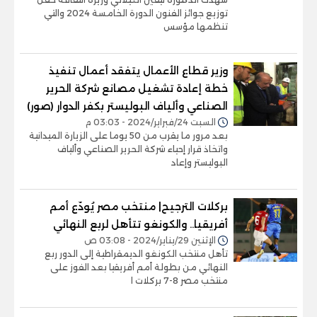
توزيع جوائز الفنون الدورة الخامسة 2024 والتي
تنظمها مؤسس
وزير قطاع الأعمال يتفقد أعمال تنفيذ
خطة إعادة تشغيل مصانع شركة الحرير
الصناعي وألياف البوليستر بكفر الدوار (صور)
السبت 24/فبراير/2024 - 03:03 م
بعد مرور ما يقرب من 50 يوما على الزيارة الميدانية
واتخاذ قرار إحياء شركة الحرير الصناعي وألياف
البوليستر وإعاد
بركلات الترجيح| منتخب مصر يُودّع أمم
أفريقيا.. والكونغو تتأهل لربع النهائي
الإثنين 29/يناير/2024 - 03:08 ص
تأهل منتخب الكونغو الديمقراطية إلى الدور ربع
النهائي من بطولة أمم أفريقيا بعد الفوز على
منتخب مصر 8-7 بركلات ا