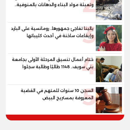
2
وتعبئة مواد البناء والدهانات بالمنوفية..
والمحافظ يتابع من موقع الحادث
3
يالينا تفاجئ جمهورها.. رومانسية على البارد
وإيقاعات ساخنة في أحدث كليباتها
4
ختام أعمال تنسيق المرحلة الأولى بجامعة
بني سويف.. 1148 طالبًا وطالبة سجلوا
رغباتهم
5
السجن 10 سنوات للمتهم في القضية
المعروفة بمستريح البيض