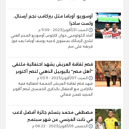
أوسوريو: أوباما مثل بيركامب نجم أرسنال..
ولست ساحرا
السبت 21/أكتوبر/2023 - 11:09 م
أشاد الكولومبى خوان كارلوس أوسوريو المدير الفني
لنادي الزمالك بمستوى لاعبه يوسف أوباما بعد فوز
فريقه على سم
قصر ثقافة العريش يشهد احتفالية ملتقى
"أهل مصر" باليوبيل الذهبي لنصر أكتوبر
السبت 07/أكتوبر/2023 - 03:11 م
شهد قصر ثقافة العريش الجمعة احتفالية فنية
بالتزامن مع الاحتفال بالذكرى الخمسين لنصر أكتوبر
المجيد ضمن فعالي
مصطفى محمد يتسلم جائزة أفضل لاعب
في نانت الفرنسي عن شهر سبتمبر
الخميس 05/أكتوبر/2023 - 06:22 م