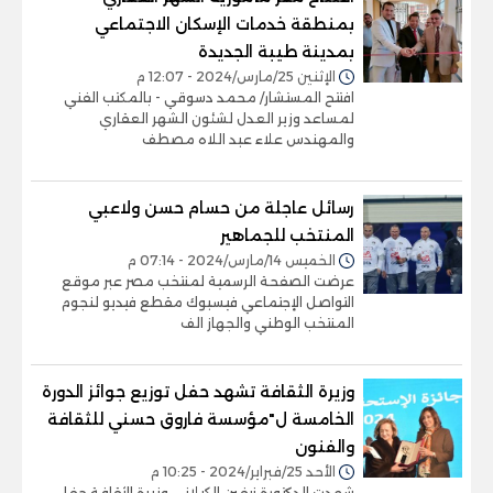
بمنطقة خدمات الإسكان الاجتماعي
بمدينة طيبة الجديدة
الإثنين 25/مارس/2024 - 12:07 م
افتتح المستشار/ محمد دسوقي - بالمكتب الفني
لمساعد وزير العدل لشئون الشهر العقاري
والمهندس علاء عبد اللاه مصطف
رسائل عاجلة من حسام حسن ولاعبي
المنتخب للجماهير
الخميس 14/مارس/2024 - 07:14 م
عرضت الصفحة الرسمية لمنتخب مصر عبر موقع
التواصل الإجتماعي فيسبوك مقطع فيديو لنجوم
المنتخب الوطني والجهاز الف
وزيرة الثقافة تشهد حفل توزيع جوائز الدورة
الخامسة ل"مؤسسة فاروق حسني للثقافة
والفنون
الأحد 25/فبراير/2024 - 10:25 م
شهدت الدكتورة نيفين الكيلاني وزيرة الثقافة حفل