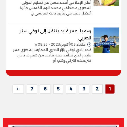
أعلن الإعلامي أحمد حسن عن تسليم الدولى
المصرى مصطفي محمد اليوم الخميس جائزة
أفضل لاعب فى فريق نانت الفرنسى خ
رسميا.. عمر فايد ينتقل إلى نوفي ستار
الصربي
الثلاثاء 03/أكتوبر/2023 - 08:25 م
قدم نادي نوفي بازار الصري المحترف المصري عمر
فايد والذي تعاقد معه قادما من صفوف نادي
فنربخشة التركي.وكتب أح
7
6
5
4
3
2
1