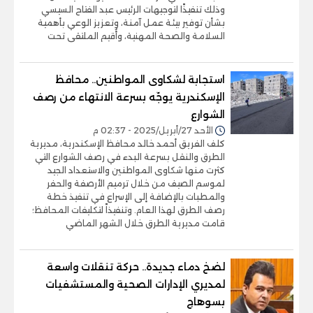
وذلك تنفيذًا لتوجيهات الرئيس عبد الفتاح السيسي
بشأن توفير بيئة عمل آمنة، وتعزيز الوعي بأهمية
السلامة والصحة المهنية، وأُقيم الملتقى تحت
استجابة لشكاوى المواطنين.. محافظ
الإسكندرية يوجّه بسرعة الانتهاء من رصف
الشوارع
الأحد 27/أبريل/2025 - 02:37 م
كلف الفريق أحمد خالد محافظ الإسكندرية، مديرية
الطرق والنقل بسرعة البدء في رصف الشوارع التي
كثرت منها شكاوى المواطنين والاستعداد الجيد
لموسم الصيف من خلال ترميم الأرصفة والحفر
والمطبات بالإضافة إلى الإسراع في تنفيذ خطة
رصف الطرق لهذا العام. وتنفيذاً لتكليفات المحافظ؛
قامت مديرية الطرق خلال الشهر الماضي
لضخ دماء جديدة.. حركة تنقلات واسعة
لمديري الإدارات الصحية والمستشفيات
بسوهاج