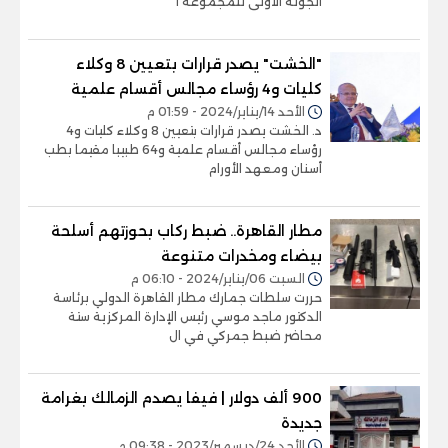
الجولة الأولى للمجموعة ا
"الخشت" يصدر قرارات بتعيين 8 وكلاء
كليات و4 رؤساء مجالس أقسام علمية
الأحد 14/يناير/2024 - 01:59 م
د. الخشت يصدر قرارات بتعيين 8 وكلاء كليات و4
رؤساء مجالس أقسام علمية و64 طبيبا مقيما بطب
أسنان ومعهد الأورام
مطار القاهرة.. ضبط ركاب بحوزتهم أسلحة
بيضاء ومخدرات متنوعة
السبت 06/يناير/2024 - 06:10 م
حررت سلطات جمارك مطار القاهرة الدولي برئاسة
الدكتور ماجد موسي رئيس الإدارة المركزية ستة
محاضر ضبط جمركي في ال
900 ألف دولار | فيفا يصدم الزمالك بغرامة
جديدة
الأحد 24/ديسمبر/2023 - 09:38 م