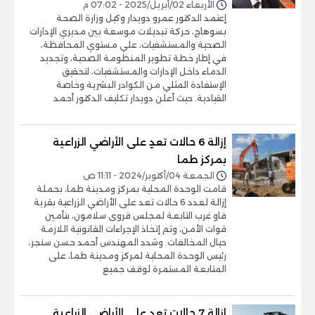
الأربعاء 02/أبريل/2025 - 07:02 م
إعتمد الدكتور عمرو دويدار وكيل وزارة الصحة
بسوهاج، حركة تبديلات موسعة بين مديري الإدارات
الصحية والمستشفيات، علي مستوي المحافظة،
في إطار خطة تطوير المنظومة الصحية، وتجديد
الدماء داخل الإدارات والمستشفيات، لتحقيق
الإستفادة المثلي من الكوادر البشرية وخاصة
القيادية. حيث أعلن دويدار تكليف الدكتور أحمد
إزالة 6 حالات تعدٍ على الأراضي الزراعية
بمركز طما
الجمعة 04/أكتوبر/2024 - 11:11 ص
قامت الوحدة المحلية بمركز ومدينة طما، بحملة
إزالة لعدد 6 حالات تعد على الأراضي الزراعية بقرية
قاو غرب التابعة لمجلس قروى سلامون، بتأمين
قوات الأمن، وتم إتخاذ الإجراءات القانونية اللازمة
حيال المخالفات. وشدد المهندس أحمد حسن سنجر،
رئيس الوحدة المحلية لمركز ومدينة طما، على
المتابعة المستمرة لوقف جميع
إزالة 7 حالات تعدٍ على الأراضي الزراعية