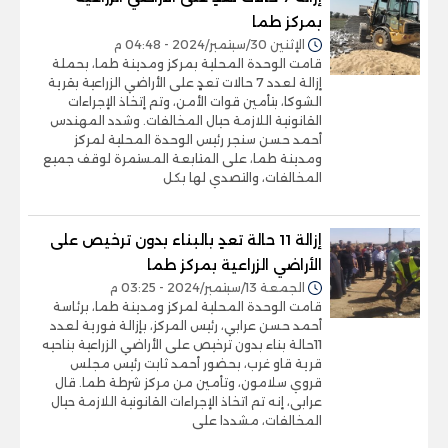
بمركز طما
الإثنين 30/سبتمبر/2024 - 04:48 م
قامت الوحدة المحلية بمركز ومدينة طما، بحملة
إزالة لعدد 7 حالات تعدٍ على الأراضي الزراعية بقرية
الشوكا، بتأمين قوات الأمن، وتم إتخاذ الإجراءات
القانونية اللازمة حيال المخالفات. وشدد المهندس
أحمد حسن سنجر رئيس الوحدة المحلية لمركز
ومدينة طما، على المتابعة المستمرة لوقف جميع
المخالفات، والتصدي لها بكل
إزالة 11 حالة تعدٍ بالبناء بدون ترخيص على
الأراضي الزراعية بمركز طما
الجمعة 13/سبتمبر/2024 - 03:25 م
قامت الوحدة المحلية لمركز ومدينة طما، برئاسة
أحمد حسن عرابي، رئيس المركز، بإزالة فورية لعدد
11حالة بناء بدون ترخيص على الأراضي الزراعية بناحيه
قرية قاو غرب، بحضور أحمد ثابت رئيس مجلس
قروي سلامون، وتأمين من مركز شرطة طما. قال
عرابى، إنه تم اتخاذ الإجراءات القانونية اللازمة حيال
المخالفات، مشددا على