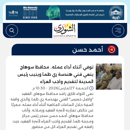
أحمد حسن
توفي أثناء أداء عمله.. محافظ سوهاج
ينعي فني هندسة ري طما وينيب رئيس
المدينة لتقديم واجب العزاء
الجمعة 27/مارس/2026 - 10:30 م
نعى اللواء طارق راشد محافظ سوهاج، الفقيد
"واصل خميس" الفني بهندسة ري طما، والذي وافته
المنية خلال الساعات الماضية أثناء أداء عمله، معربًا
عن خالص تعازيه لأسرة الفقيد وزملائه. وأناب
محافظ سوهاج، أحمد حسن سنجر رئيس مركز
ومدينة طما، لتقديم واجب العزاء لأسرة الفقيد، حيث
رافقه في تقديم العزاء كل من منصور