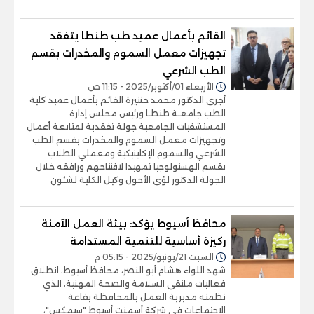
القائم بأعمال عميد طب طنطا يتفقد
تجهيزات معمل السموم والمخدرات بقسم
الطب الشرعي
الأربعاء 01/أكتوبر/2025 - 11:15 ص
أجرى الدكتور محمد حنتيرة القائم بأعمال عميد كلية
الطب جامعـة طنطـا ورئيس مجلس إدارة
المستشفيات الجامعية جولة تفقدية لمتابعة أعمال
وتجهيزات معمل السموم والمخدرات بقسم الطب
الشرعي والسموم الإكلينيكية ومعملي الطلاب
بقسم الهستولوجيا تمهيدا لافتتاحهم ورافقه خلال
الجولة الدكتور لؤى الأحول وكيل الكلية لشئون
محافظ أسيوط يؤكد: بيئة العمل الآمنة
ركيزة أساسية للتنمية المستدامة
السبت 21/يونيو/2025 - 05:15 م
شهد اللواء هشام أبو النصر، محافظ أسيوط، انطلاق
فعاليات ملتقى السلامة والصحة المهنية، الذي
نظمته مديرية العمل بالمحافظة بقاعة
الاجتماعات في شركة أسمنت أسيوط "سيمكس"،