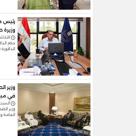
رئيس هي
وزيرة ص
الثلاثاء 23/مايو/2023 - 3:16
حضر الدكت
الدكتورة 
وزير ال
في مباد
السبت 18/مارس/2023 - :25
وزير الصح
العامة وإ