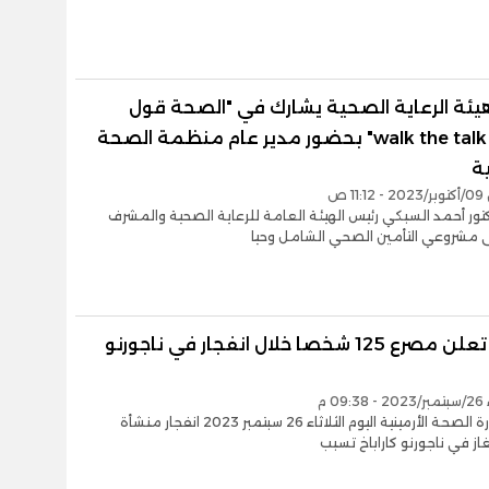
يئة الرعاية الصحية يشارك في "الصحة قول
وعمل walk the talk" بحضور مدير عام منظمة الصحة
ة
1 ص
تور أحمد السبكي رئيس الهيئة العامة للرعاية الصحية والمشرف
ى مشروعي التأمين الصحي الشامل وحيا
أرمينيا تعلن مصرع 125 شخصا خلال انفجار في ناجورنو
09 م
أعلنت وزارة الصحة الأرمينية اليوم الثلاثاء 26 سبتمبر 2023 انفجار منشأة
غاز في ناجورنو كاراباخ تسبب