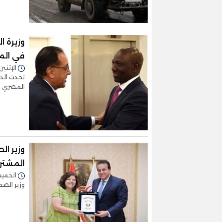
وزيرة ا
في الم
الإثنين 04/سبتمبر/2023 - 9:44
تحدث الد
المصري و
وزير ال
المشتر
الخميس 08/يونيو/2023 
وزير الصح