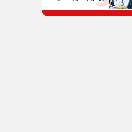
و100% للصُم وضعاف السمع
الحرب المعقدة إلى "خارطة
والنور للمكفوفين
طريق" للانسحاب والإعمار؟