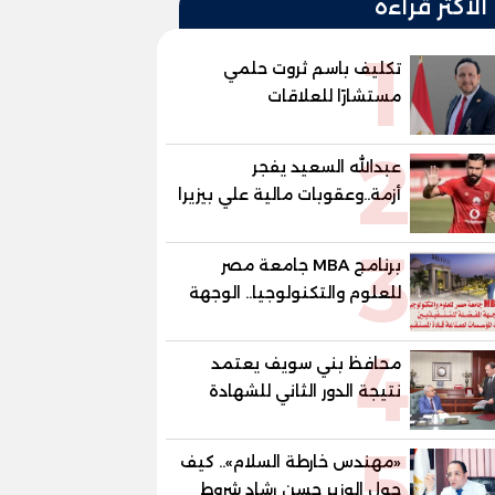
الأكثر قراءة
1
تكليف باسم ثروت حلمي
مستشارًا للعلاقات
الدبلوماسية وعضوًا بالهيئة
2
الاستشارية العليا لمنظمة
عبدالله السعيد يفجر
«جاد جمينت يوإن»
أزمة..وعقوبات مالية علي بيزيرا
وبانزا
3
برنامج MBA جامعة مصر
للعلوم والتكنولوجيا.. الوجهة
المفضلة للتنفيذيين وقيادات
4
المؤسسات لصناعة قادة
محافظ بني سويف يعتمد
المستقبل
نتيجة الدور الثاني للشهادة
الإعدادية العامة بنسبة
5
79.9% نظامي ...و69.55%
«مهندس خارطة السلام».. كيف
منازل.. و70.56% للمهنية ..
حول الوزير حسن رشاد شروط