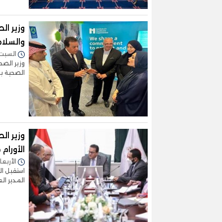
وزير ا
والسلام
السبت 18/مارس/2023 - :10
وزير الص
الصحية ب
وزير ا
الأورام
الأربعاء 01/مارس/2023 - 2
استقبل ال
المدير ا