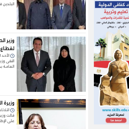
البلدين ف
وزير ال
لقطاع 
الأحد 11/فبراير/2024 - 05:57 م
التقى وزي
العامة بد
وزيرة ا
الثلاثاء 09/يناير/2024 - 9:31
قالت وزير
على الإط