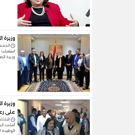
وزيرة 
الجمعة 01/ديسمبر/2023 
استقبلت ا
وزيرة الص
وزيرة 
على رعا
الثلاثاء 28/نوفمبر/2023 - :21
أشادت الد
الوطيدة ا