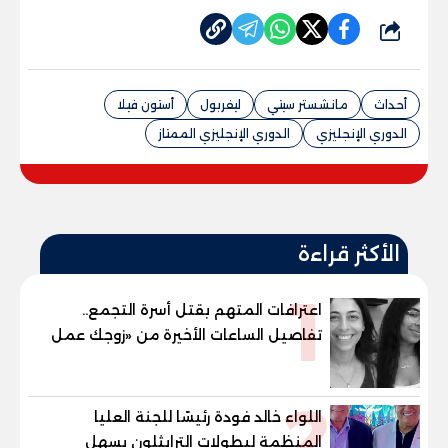
شارك
أحداث
مانشستر سيتي
ليفربول
أستون فيلا
الدوري الإنجليزي
الدوري الإنجليزي الممتاز
الأكثر قراءة
1
اعترافات المتهم بقتل أسرة التجمع..
تفاصيل الساعات الأخيرة من «زوجك عمل
حادثة» حتى إطلاق النار
2
اللواء خالد فودة رئيسًا للجنة العليا
المنظمة لبطولات الترايثلون بسهل