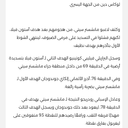
لوكاس دين من الجهة اليسرى.
وكثف لاعبو مانشستر سيتي، من هجومهم بعد هدف أستون فيلا،
لكنهم فشلوا في التسديد على مرمى الضيوف، لينتهي الشوط
الأول بتأخرهم بهدف نظيف.
وسجل البرازيلي فيليبي كوتينيو الهدف الثاني لـ أستون فيلا بتسديدة
أرضية في الدقيقة 69 من داخل منطقة جزاء مانشستر سيتي.
وفي الدقيقة 76، أحرز الألماني إلكاي جوندوجان الهدف الأول لـ
مانشستر سيتي بضربة رأسية رائعة.
وعادل الإسباني رودريجو النتيجة لـ مانشستر سيتي بهدف في
الدقيقة 78، ليعود بعد ذلك جوندوجان ويسجل الهدف الثالث
مهديًا فريقه اللقب، ورافعًا رصيدهم للنقطة 93 متفوقين على
ليفربول بفارق نقطة.