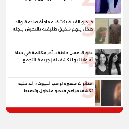
حشيش
3
فيديو القبلة يكشف مفاجأة صادمة، والد
طفل يتهم شقيق طليقته بالتحرش بنجله
في القليوبية
4
«جوزك عمل حادثة».. آخر مكالمة في حياة
أم وابنتيها تكشف لغز جريمة التجمع
الخامس
5
«طائرات مسيرة تراقب البيوت»، الداخلية
تكشف مزاعم فيديو متداول وتضبط
صاحبه المريض نفسيا