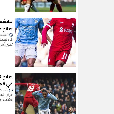
مانشستر
صلاح ع
السبت 25/نوفمبر/2023 - :35
قاد نجمن
ثمين أمام
صلاح ك
في قمة
السبت 25/نوفمبر/2023 - :53
احتضنه مل