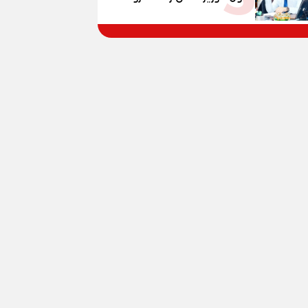
و100% للصُم وضعاف السمع
الحرب المعقدة إلى "خارطة
والنور للمكفوفين
طريق" للانسحاب والإعمار؟