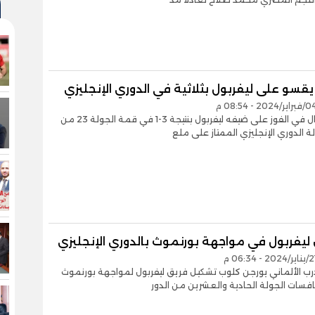
يقسو على ليفربول بثلاثية في الدوري الإنجليزي
نجح أرسنال في الفوز على ضيفه ليفربول بنتيجة 3-1 في قمة الجولة 23 من
 الدوري الإنجليزي الممتاز على ملع
ليفربول في مواجهة بورنموث بالدوري الإنجليزي
رب الألماني يورجن كلوب تشكيل فريق ليفربول لمواجهة بورنموث
سات الجولة الحادية والعشرين من الدور