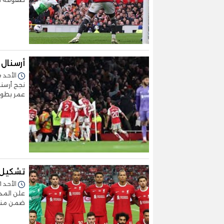
أرسنال 
الأحد 04/فبراير/2024 - 08:54 م
عمر بطولة
تشكيل 
الأحد 21/يناير/2024 - 06:34 م
علن المد
ضمن مناف