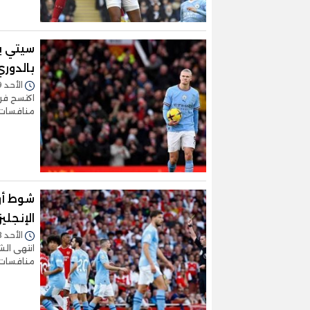
سيتي ي
بالدوري
الأحد 29/أكتوبر/2023 - 08:19 م
اكتسح فري
منافسات ا
شوط أو
الإنجلي
الأحد 08/أكتوبر/2023 - 07:38 م
انتهى الش
منافسات ا