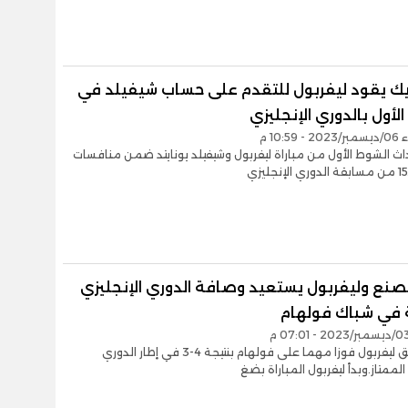
يك يقود ليفربول للتقدم على حساب شيفيلد في
لأول بالدوري الإنجليزي
10:59 م
اث الشوط الأول من مباراة ليفربول وشيفيلد يونايتد ضمن منافسات
صنع وليفربول يستعيد وصافة الدوري الإنجليزي
ة في شباك فولهام
حقق فريق ليفربول فوزا مهما على فولهام بنتيجة 4-3 في إطار الدوري
الممتاز.وبدأ ليفربول المباراة بضغ