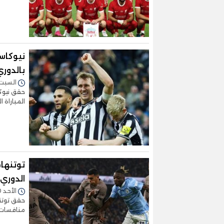
نيوكاس
بالدوري
السبت 16/ديسمبر/2023 - :45
حقق نيوكا
المباراة
توتنهام
الدوري 
الأحد 10/ديسمبر/2023 - 09:55 م
منافسات ا