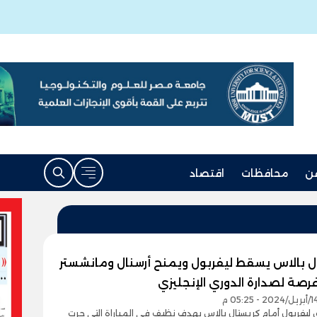
ن
محافظات
اقتصاد
ل بالاس يسقط ليفربول ويمنح أرسنال ومانشستر
رصة لصدارة الدوري الإنجليزي
 ليفربول أمام كريستال بالاس بهدف نظيف في المباراة التي جرت