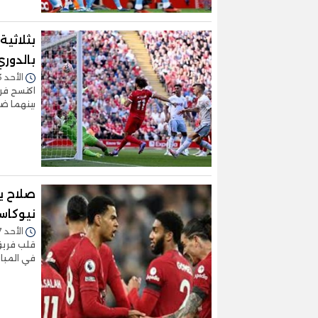
بثلاثية
بالدوري
الأحد 03/سبتمبر/2023 - 06:22 م
اكتسح فري
بينهما ض
صلاح ي
نيوكاسل
الأحد 27/أغسطس/2023 - 09:30 م
قلب فريق 
في المبا