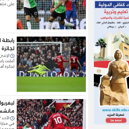
على ملعب آنف
رابطة ا
لجائزة 
الإثنين 08/أبريل/2024 - 7:06
لجائزة أ
ليفربول
مانشست
الأحد 07/أبريل/2024 - 07:05 م
في مبارا
صفوفه ال