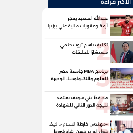
الأكثر قراءة
1
عبدالله السعيد يفجر
أزمة..وعقوبات مالية علي بيزيرا
وبانزا
2
تكليف باسم ثروت حلمي
مستشارًا للعلاقات
الدبلوماسية وعضوًا بالهيئة
3
الاستشارية العليا لمنظمة
برنامج MBA جامعة مصر
«جاد جمينت يوإن»
للعلوم والتكنولوجيا.. الوجهة
المفضلة للتنفيذيين وقيادات
4
المؤسسات لصناعة قادة
محافظ بني سويف يعتمد
المستقبل
نتيجة الدور الثاني للشهادة
الإعدادية العامة بنسبة
5
79.9% نظامي ...و69.55%
«مهندس خارطة السلام».. كيف
منازل.. و70.56% للمهنية ..
حول الوزير حسن رشاد شروط