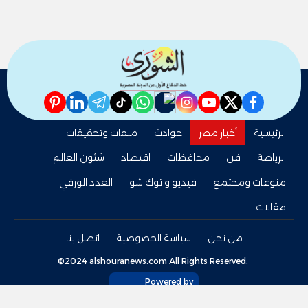
pinterest
linkedin
telegram
whatsapp
tiktok
instagram
nabd
youtube
twitter
facebook
الرئيسية
أخبار مصر
حوادث
ملفات وتحقيقات
الرياضة
فن
محافظات
اقتصاد
شئون العالم
منوعات ومجتمع
فيديو و توك شو
العدد الورقي
مقالات
من نحن
سياسة الخصوصية
اتصل بنا
©2024 alshouranews.com All Rights Reserved.
Powered by
tel