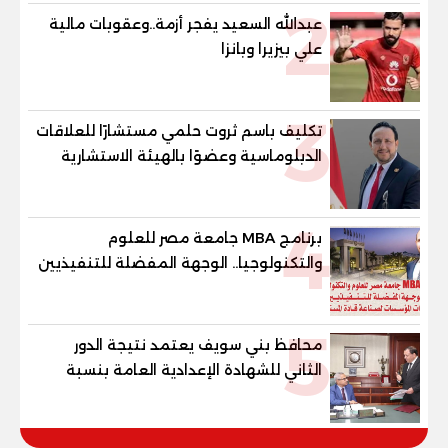
2
عبدالله السعيد يفجر أزمة..وعقوبات مالية
علي بيزيرا وبانزا
3
تكليف باسم ثروت حلمي مستشارًا للعلاقات
الدبلوماسية وعضوًا بالهيئة الاستشارية
العليا لمنظمة «جاد جمينت يوإن»
4
برنامج MBA جامعة مصر للعلوم
والتكنولوجيا.. الوجهة المفضلة للتنفيذيين
وقيادات المؤسسات لصناعة قادة
المستقبل
5
محافظ بني سويف يعتمد نتيجة الدور
الثاني للشهادة الإعدادية العامة بنسبة
79.9% نظامي ...و69.55% منازل.. و70.56%
للمهنية .. و100% للصُم وضعاف السمع
والنور للمكفوفين