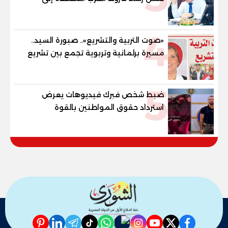
"خارطة طريق" للانسحاب والإعمار؟
4
«صوت التربية والتشريع».. صبورة السيد..
مسيرة برلمانية وتربوية تجمع بين تشريع
القوانين وصناعة الأجيال لبناء الإنسان
المصري
5
ضبط شخص فبرك فيديوهات يعرض
استرداد حقوق المواطنين بالقوة
pinterest
linkedin
telegram
whatsapp
tiktok
instagram
nabd
youtube
twitter
facebook