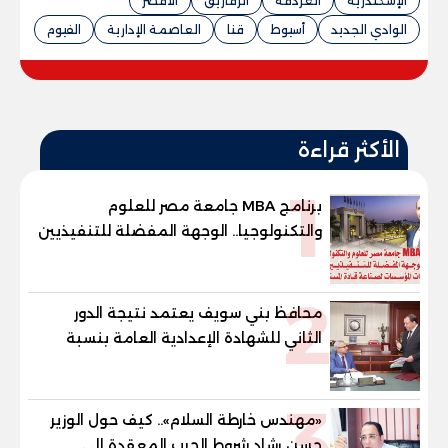
الإسكندرية
الغردقة
الزقازيق
الأقصر
الوادي الجديد
أسيوط
قنا
العاصمة الإدارية
الفيوم
الأكثر قراءة
1
برنامج MBA جامعة مصر للعلوم
والتكنولوجيا.. الوجهة المفضلة للتنفيذيين
وقيادات المؤسسات لصناعة قادة
المستقبل
2
محافظ بني سويف يعتمد نتيجة الدور
الثاني للشهادة الإعدادية العامة بنسبة
79.9% نظامي ...و69.55% منازل.. و70.56%
للمهنية .. و100% للصُم وضعاف السمع
3
والنور للمكفوفين
«مهندس خارطة السلام».. كيف حول الوزير
حسن رشاد شروط الحرب المعقدة إلى