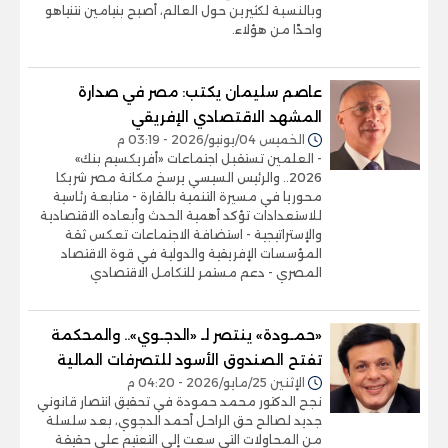
وبالنسبة لكثيرين حول العالم، أصبح بنيامين نتنياهو
واحدًا من هؤلاء.
عاصم سليمان يكتب: مصر في صدارة
المشهد الاقتصادي الإفريقي
الخميس 04/يونيو/2026 - 03:19 م
- العلمين تستقبل اجتماعات «أفريكسيم بنك»
2026.. والرئيس السيسي يرسخ مكانة مصر شريكا
محوريا في مسيرة التنمية بالقارة - متابعة رئاسية
للاستعدادات تؤكد أهمية الحدث وأبعاده الاقتصادية
والإستراتيجية - استضافة الاجتماعات تعكس ثقة
المؤسسات الإفريقية والدولية في قوة الاقتصاد
المصري - دعم مستمر للتكامل الاقتصادي
«حمـودة» ينتصر لـ «الدجـوي».. والمحكمة
تفتح الصندوق الأسود للتصرفات المالية
الإثنين 25/مايو/2026 - 04:20 م
نجح الدكتور محمد حمودة في تحقيق انتصار قانوني
جديد لصالح حق الراحل أحمد الدجوي، بعد سلسلة
من المحاولات التي سعت إلى التعتيم على حقيقة