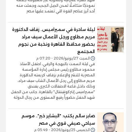
نموذجًا متكاملًا لمدن الجيل الجديد، وجعلت منه
أحد أبرز عناصر القوة التي تعتمد عليها مصر
ليلة ساحرة في سميراميس.. زفاف الدكتورة
مريم مطاوع ورجل الأعمال سيف مراد
بحضور محافظ القاهرة ونخبة من نجوم
المجتمع
السبت 27/يونيو/2026 - 07:20 م
في ليلة اتسمت بالبهجة والرقي، احتفل الأستاذ
محمود مطاوع رئيس مجلس إدارة المؤسسة
المصرية للنشر والإعلام بزفاف كريمته الدكتورة
مريم مطاوع إلى رجل الأعمال الشاب سيف مراد،
وذلك داخل قاعة الاحتفالات الكبرى بفندق
"سميراميس إنتركونتيننتال" بالقاهرة. جانب من الحفل
شهد الحفل حضوراً رفيع المستوى من رجال الدولة
صابر سالم يكتب: "البشاير خير".. موسم
سياحي صيفي قوي في مصر
الخميس 25/يونيو/2026 - 05:49 م