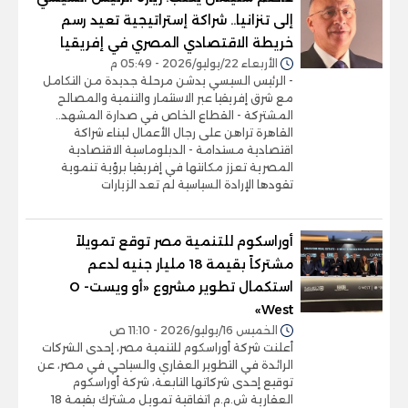
إلى تنزانيا.. شراكة إستراتيجية تعيد رسم
خريطة الاقتصادي المصري في إفريقيا
الأربعاء 22/يوليو/2026 - 05:49 م
- الرئيس السيسي يدشن مرحلة جديدة من التكامل
مع شرق إفريقيا عبر الاستثمار والتنمية والمصالح
المشتركة - القطاع الخاص في صدارة المشهد..
القاهرة تراهن على رجال الأعمال لبناء شراكة
اقتصادية مستدامة - الدبلوماسية الاقتصادية
المصرية تعزز مكانتها في إفريقيا برؤية تنموية
تقودها الإرادة السياسية لم تعد الزيارات
أوراسكوم للتنمية مصر توقع تمويلاً
مشتركاً بقيمة 18 مليار جنيه لدعم
استكمال تطوير مشروع «أو ويست- O
West»
الخميس 16/يوليو/2026 - 11:10 ص
أعلنت شركة أوراسكوم للتنمية مصر، إحدى الشركات
الرائدة في التطوير العقاري والسياحي في مصر، عن
توقيع إحدى شركاتها التابعة، شركة أوراسكوم
العقارية ش.م.م اتفاقية تمويل مشترك بقيمة 18