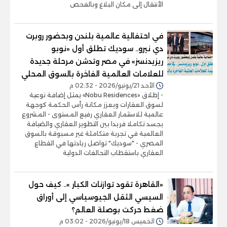
الأنتقال إلى مكان البلاغ وبالفحص
في احتفالية عالمية بلندن وبحضور روبرت
دي نيرو.. سوديك تطلق أول «نوبو
ريزيدنسز» في مصر وتدشن مرحلة جديدة
للعلامات العالمية الفاخرة بالسوق المحلي
الأحد 21/يونيو/2026 - 02:32 م
- إطلاق «Nobu Residences» يمثل إضافة نوعية
لسوق العقارات ويعزز مكانة رأس الحكمة كوجهة
عالمية للاستثمار العقاري رفيع المستوى - المشروع
يجسد تكاملا فريدا بين التطوير العقاري والضيافة
العالمية في تجربة متكاملة غير مسبوقة بالسوق
المصري - "سوديك" تواصل ريادتها في القطاع
العقاري باستقطاب التحالفات الدولية
«القاهرة تقود توازنات الكبار ».. كيف حول
السيسي الثقل الجيوسياسي إلى أوراق
ضغط حركت بوصلة العالم؟
الخميس 18/يونيو/2026 - 03:02 م