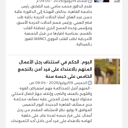
الثلاثاء 14/يوليو/2026 - 04:00 م
تقدم الدكتور محمد سامي عبد الصادق، رئيس
جامعة القاهرة، بخالص التهنئة إلى الدكتورة عالية
حسن عبد الفتاح، أستاذ الحالات الحرجة بكلية طب
قصر العيني، ورئيس قسم الحالات الحرجة الأسبق،
ومؤسس وحدة المسح الذري لعضلة القلب
بالقسم، بمناسبة اختيارها من قبل الجمعية
الأمريكية لطب القلب النووي (ASNC) للفوز
بـالميدالية
اليوم.. الحكم في استئناف رجل الأعمال
المتهم بالاعتداء على فرد أمن بالتجمع
الخامس على حبسه سنة
الخميس 09/يوليو/2026 - 09:04 ص
- المتهم أحيل للمحاكمة بتهم استعراض القوة
والتلويح بالعنف والضرب وإتلاف جهاز اتصال لاسلكي
مملوك لجهة عمل المجني عليه تستأنف محكمة
جنح مستأنف القاهرة الجديدة، اليوم الخميس
الموافق 9 يوليو، نظر الاستئناف المقدم من رجل
أعمال، على قرار حبسه لمدة عام، على خلفية
اتهامه بالاعتداء على فرد أمن داخل أحد الكمبوندات