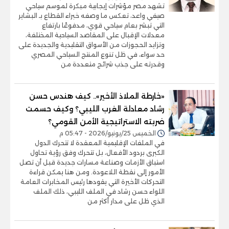
تشهد مصر مؤشرات إيجابية مبكرة لموسم سياحي
صيفي واعد، تعكس ما وصفه خبراء القطاع بـ البشاير
التي تبشر بعام سياحي قوي، مدفوعًا بارتفاع
معدلات الإقبال على المقاصد السياحية المختلفة،
وتزايد الحجوزات من الأسواق التقليدية والجديدة على
حد سواء، في ظل تنوع المنتج السياحي المصري
وقدرته على جذب شرائح متعددة من
«خارطة الملاذ الأخير».. كيف هندس حسن
رشاد معادلة الغرب الليبي؟ وكيف حسمت
ضربته الاستراتيجية الأمن القومي؟
الخميس 25/يونيو/2026 - 05:47 م
في الملفات الإقليمية المعقدة لا تتحرك الدول
الكبرى بردود الأفعال، بل تتحرك وفق رؤية تحاول
استباق الأزمات وصناعة مسارات جديدة قبل أن تصل
الأمور إلى نقطة اللاعودة. ومن هنا يمكن قراءة
التحركات الأخيرة التي يقودها رئيس المخابرات العامة
اللواء حسن رشاد في الملف الليبي، ذلك الملف
الذي ظل على مدار أكثر من