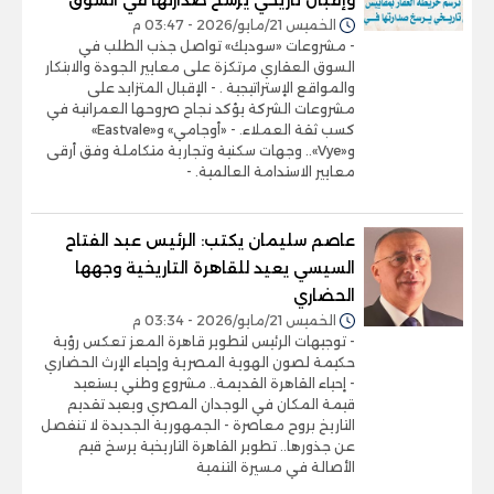
الخميس 21/مايو/2026 - 03:47 م
- مشروعات «سوديك» تواصل جذب الطلب في
السوق العقاري مرتكزة على معايير الجودة والابتكار
والمواقع الإستراتيجية . - الإقبال المتزايد على
مشروعات الشركة يؤكد نجاح صروحها العمرانية في
كسب ثقة العملاء. - «أوجامي» و«Eastvale»
و«Vye».. وجهات سكنية وتجارية متكاملة وفق أرقى
معايير الاستدامة العالمية. -
عاصم سليمان يكتب: الرئيس عبد الفتاح
السيسي يعيد للقاهرة التاريخية وجهها
الحضاري
الخميس 21/مايو/2026 - 03:34 م
- توجيهات الرئيس لتطوير قاهرة المعز تعكس رؤية
حكيمة لصون الهوية المصرية وإحياء الإرث الحضاري
- إحياء القاهرة القديمة.. مشروع وطني يستعيد
قيمة المكان في الوجدان المصري ويعيد تقديم
التاريخ بروح معاصرة - الجمهورية الجديدة لا تنفصل
عن جذورها.. تطوير القاهرة التاريخية يرسخ قيم
الأصالة في مسيرة التنمية