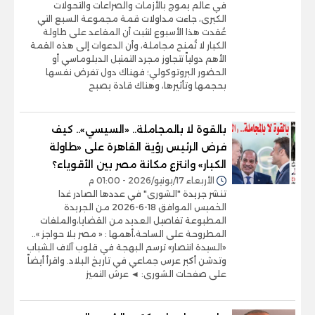
في عالم يموج بالأزمات والصراعات والتحولات
الكبرى، جاءت مداولات قمة مجموعة السبع التي
عُقدت هذا الأسبوع لتثبت أن المقاعد على طاولة
الكبار لا تُمنح مجاملة، وأن الدعوات إلى هذه القمة
الأهم دولياً تتجاوز مجرد التمثيل الدبلوماسي أو
الحضور البروتوكولي؛ فهناك دول تفرض نفسها
بحجمها وتأثيرها، وهناك قادة يصبح
بالقوة لا بالمجاملة.. «السيسي».. كيف
فرض الرئيس رؤية القاهرة على «طاولة
الكبار» وانتزع مكانة مصر بين الأقوياء؟
الأربعاء 17/يونيو/2026 - 01:00 م
تنشر جريدة "الشورى" في عددها الصادر غدا
الخميس الموافق 18-6-2026 من الجريدة
المطبوعة تفاصيل العديد من القضايا،والملفات
المطروحة على الساحة،أهمها : « مصر بلا حواجز »..
«السيدة انتصار» ترسم البهجة في قلوب آلاف الشباب
وتدشن أكبر عرس جماعي في تاريخ البلاد. واقرأ أيضاً
على صفحات الشورى: ◄ عرش التميز