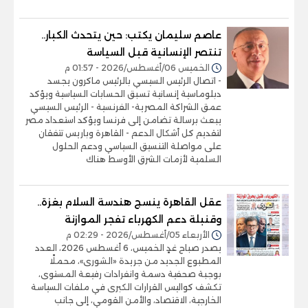
عاصم سليمان يكتب: حين يتحدث الكبار..
تنتصر الإنسانية قبل السياسة
الخميس 06/أغسطس/2026 - 01:57 م
- اتصال الرئيس السيسي بالرئيس ماكرون يجسد
دبلوماسية إنسانية تسبق الحسابات السياسية ويؤكد
عمق الشراكة المصرية- الفرنسية - الرئيس السيسي
يبعث برسالة تضامن إلى فرنسا ويؤكد استعداد مصر
لتقديم كل أشكال الدعم - القاهرة وباريس تتفقان
على مواصلة التنسيق السياسي ودعم الحلول
السلمية لأزمات الشرق الأوسط هناك
عقل القاهرة ينسج هندسة السلام بغزة..
وقنبلة دعم الكهرباء تفجر الموازنة
الأربعاء 05/أغسطس/2026 - 02:29 م
يصدر صباح غدٍ الخميس، 6 أغسطس 2026، العدد
المطبوع الجديد من جريدة «الشورى»، محملًا
بوجبة صحفية دسمة وانفرادات رفيعة المستوى،
تكشف كواليس القرارات الكبرى في ملفات السياسة
الخارجية، الاقتصاد، والأمن القومي، إلى جانب