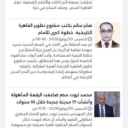
تحليلات عميقة لأبرز الكتاب والأقلام الصحفية. عقل
القاهرة المدبر.. وملف السلام في غزة
صابر سالم يكتب: مشروع تطوير القاهرة
التاريخية.. خطوة كبرى للأمام
الخميس 30/يوليو/2026 - 06:48 م
لم يعد الحفاظ على التراث في العصر الحديث مجرد
مهمة ثقافية أو أثرية، بل أصبح جزءًا أساسيًا من
خطط التنمية المستدامة، وأحد أهم أدوات بناء القوة
الناعمة للدول ومن هذا المنطلق، يكتسب مشروع
تطوير القاهرة التاريخية أهمية استثنائية، باعتباره
مشروعًا يستهدف إعادة إحياء واحدة من أقدم المدن
التاريخية في العالم،
محمد ثروت: مصر ضاعفت الرقعة المأهولة
وأنشأت 17 مدينة جديدة خلال 10 سنوات
الخميس 30/يوليو/2026 - 01:15 ص
قال المهندس محمد ثروت، عضو الاتحاد المصري
لمقاولي التشييد والبناء، إن مصر شهدت خلال
السنوات العشر الماضية طفرة عمرانية غير مسبوقة،