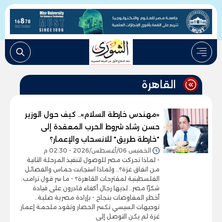
القاهرة
«مهندس خارطة السلام».. كيف حول الوزير
حسن رشاد شروط الحرب المعقدة إلى
"خارطة طريق" للانسحاب والإعمار؟
الخميس 06/أغسطس/2026 - 02:30 م
- لماذا تحركت مصر للوصول لتنفيذ المرحلة الثانية
من اتفاق غزة؟.. ولماذا استجابت حماس والفصائل
الفلسطينية لمقترحات القاهرة؟ - ما سر قول ترامب:
شكرًا مصر.. لديها رجال أكفاء قادرون على قيادة
أخطر المفاوضات بنجاح - بإرادة مصرية صلبة..
توجيهات السيسي تكسر الحصار وتقود ملحمة إعمار
غزة لم يكن التوصل إلى