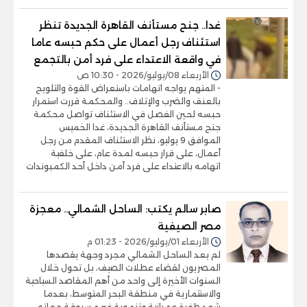
غدا.. جنح مستأنف القاهرة الجديدة تنظر
استئناف رجل أعمال على حكم حبسه عاما
في واقعة الاعتداء على فرد أمن بالتجمع
الأربعاء 08/يوليو/2026 - 10:30 ص
- المتهم يواجه اتهامات باستعراض القوة والتلويح
بالعنف والضرب والإتلاف.. والمحكمة قررت استمرار
حبسه لحين الفصل في الاستئناف تواصل محكمة
جنح مستأنف القاهرة الجديدة، غدا الخميس
الموافق 9 يوليو، نظر الاستئناف المقدم من رجل
أعمال، على قرار حبسه لمدة عام، على خلفية
اتهامه بالاعتداء على فرد أمن داخل أحد الكمبوندات
صابر سالم يكتب: الساحل الشمالي.. معجزة
مصر الصيفية
الأربعاء 01/يوليو/2026 - 01:23 م
لم يعد الساحل الشمالي مجرد وجهة يقصدها
المصريون لقضاء عطلات الصيف، بل تحول خلال
السنوات الأخيرة إلى واحد من أهم المقاصد السياحية
والاستثمارية في منطقة البحر المتوسط، بعدما
شهد طفرة عمرانية وتنموية غير مسبوقة جعلته