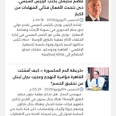
عاصم سليمان يكتب: الرئيس السيسي..
حين تتحدث الأفعال فتأتي الشهادات من
الكبار
الخميس 11/يونيو/2026 - 04:18 م
- إشادة الرئيس بوتين بالرئيس السيسي تقدير دولي
لدور مصر المحوري في تسوية الأزمات وصناعة
الاستقرار - بوتين يثمّن دور الرئيس السيسي في إدارة
الملفات الأكثر تعقيدا بالشرق الأوسط - مصر تكرّس
مكانتها كجسر للحوار وقوة داعمة للاستقرار
الإقليمي - القاهرة وموسكو.. علاقات تتجاوز
المصالح إلى شراكة إستراتيجية
«خريطة الدم المكسورة »..كيف أفشلت
القاهرة مؤامرة التهجير وعجزت نيران لبنان
عن تحقيق الحسم؟
الخميس 04/يونيو/2026 - 03:25 م
- مهندس الدمار.. هل تحكم عقلية نيرون مصير
الشرق الأوسط؟ هناك رجال يمرون في التاريخ تاركين
خلفهم قرارات مثيرة للجدل، وهناك رجال يتركون
وراءهم حروبًا وأزمات وانقسامات، لكن فئة نادرة من
الساسة تتحول إلى رمز لمرحلة كاملة من الاضطراب.