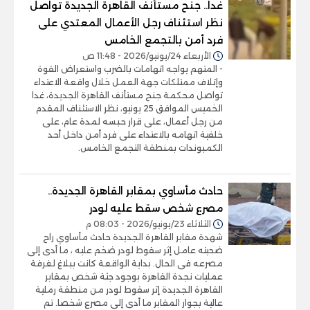
غدا.. جنح مستأنف القاهرة الجديدة تواصل
نظر استئناف رجل الأعمال المعتدي على
فرد أمن بالتجمع الخامس
الأربعاء 24/يونيو/2026 - 11:48 ص
- المتهم يواجه اتهامات بالضرب واستعراض القوة
وإتلاف ممتلكات جهة العمل خلال واقعة الاعتداء
تواصل محكمة جنح مستأنف القاهرة الجديدة، غدا
الخميس الموافق 25 يونيو، نظر الاستئناف المقدم
من رجل أعمال، على قرار حبسه لمدة عام، على
خلفية اتهامه بالاعتداء على فرد أمن داخل أحد
الكمبوندات بمنطقة التجمع الخامس.
حادث مأساوي بمقابر القاهرة الجديدة..
مصرع شخص سقط عليه لودر
الثلاثاء 23/يونيو/2026 - 08:03 م
شهدة مقابر القاهرة الجديدة حادث مأساوي راح
ضحيته عامل إثر سقوط لودر ضخم عليه ، ما أدى إلى
مصرعه فى الحال. بداية الواقعة كانت ببلاغ لغرفة
عمليات نجدة القاهرة بوجود جثة شخص بمقابر
القاهرة الجديدة إثر سقوط لودر من منطقة رملية
عالية بجوار المقابر ما أدى إلى مصرع شخصا. تم