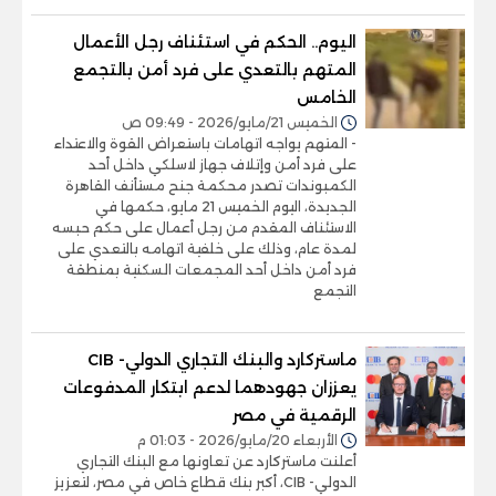
اليوم.. الحكم في استئناف رجل الأعمال
المتهم بالتعدي على فرد أمن بالتجمع
الخامس
الخميس 21/مايو/2026 - 09:49 ص
- المتهم يواجه اتهامات باستعراض القوة والاعتداء
على فرد أمن وإتلاف جهاز لاسلكي داخل أحد
الكمبوندات تصدر محكمة جنح مستأنف القاهرة
الجديدة، اليوم الخميس 21 مايو، حكمها في
الاستئناف المقدم من رجل أعمال على حكم حبسه
لمدة عام، وذلك على خلفية اتهامه بالتعدي على
فرد أمن داخل أحد المجمعات السكنية بمنطقة
التجمع
ماستركارد والبنك التجاري الدولي- CIB
يعززان جهودهما لدعم ابتكار المدفوعات
الرقمية في مصر
الأربعاء 20/مايو/2026 - 01:03 م
أعلنت ماستركارد عن تعاونها مع البنك التجاري
الدولي- CIB، أكبر بنك قطاع خاص في مصر، لتعزيز