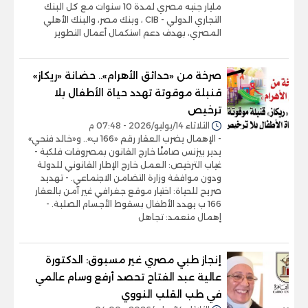
مليار جنيه مصري لمدة 10 سنوات مع كل البنك
التجاري الدولي - CIB ، وبنك مصر، والبنك الأهلي
المصري، بهدف دعم استكمال أعمال التطوير
صرخة من «حدائق الأهرام».. حضانة «ريكاز»
قنبلة موقوتة تهدد حياة الأطفال بلا
ترخيص
الثلاثاء 14/يوليو/2026 - 07:48 م
- الإهمال يضرب العقار رقم «166 ب».. و«خالد فتحي»
يدير بيزنس صامتًا خارج القانون بمصروفات فلكية -
غياب الترخيص: العمل خارج الإطار القانوني للدولة
ودون موافقة وزارة التضامن الاجتماعي. - تهديد
صريح للحياة: اختيار موقع جغرافي غير آمن بالعقار
166 ب يهدد الأطفال بسقوط الأجسام الصلبة. -
إهمال متعمد: تجاهل
إنجاز طبي مصري غير مسبوق: الدكتورة
عالية عبد الفتاح تحصد أرفع وسام عالمي
في طب القلب النووي