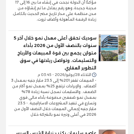
مؤكدًا أن الدولة نجحت في إنشاء ما بين 16 إلى 17
مدينة جديدة، وهو رقم يعادل ما تم إنشاؤه من
مدن منظمة على مدار تاريخ مصر الحديث بالكامل.
زيادة الرقعة المأهولة وأضاف ثروت،
سوديك تحقق أعلى معدل نمو خلال آخر 5
سنوات بالنصف الأول من 2026 بأداء
متوازن يجمع بين قوة المبيعات والأرباح
والتسليمات.. وتواصل ريادتها في سوق
التطوير العقاري.
الثلاثاء 28/يوليو/2026 - 03:45 م
- المبيعات تقفز 201% إلى 23.5 مليار جنيه بمعدل 3
أضعاف.. والإيرادات ترتفع 25% بمعدل نمو أكثر من
الضعف.. والتسليمات تسجل نسبة زيادة 78%
بمعدل نمو ضعفين مدفوعة بأداء مالي قوي
وتسارع في تنفيذ المشروعات الاستراتيجية. - 23.5
مليار جنيه إجمالي المبيعات خلال النصف الأول من
2026 في أعلى وتيرة نمو بالشركة خلال
عاصم سليمان يكتب: زيارة الرئيس السيسي