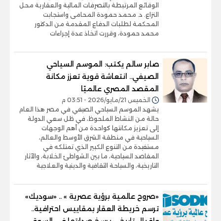
الوقائع المرتبطة بالتصرفات المالية والعقارية محل
النزاع. د. محمد حمودة المحامى واستجابت
المحكمة لطلبات الدفاع المقدمة من الدكتور
محمد حمودة، وقررت اتخاذ عدة إجراءات
صابر سالم يكتب: الموسم السياحي
الصيفي.. انتعاشة قوية تعزز مكانة
المقصد المصري عالميًا
الخميس 21/مايو/2026 - 03:51 م
يشهد الموسم السياحي الصيفي في مصر هذا العام
حالة من النشاط الملحوظ، في ظل سعي الدولة
إلى تعزيز مكانتها كواحدة من أهم الوجهات
السياحية في منطقة الشرق الأوسط والعالم،
مستفيدة من التنوع الكبير الذي تمتلكه في
المقاصد السياحية، ما بين الشواطئ الخلابة، والآثار
التاريخية، والسياحة الثقافية والدينية والعلاجية
«صروح عالمية برؤية عصرية » .. «سوديك»
ترسم خريطة العقار بمقاييس احترافية..
وإقبال تاريخي يرسخ صدارتها في السوق