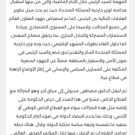
المهمة للسيد الرئيس خلال الأيام الماضية، والتي من بينها استقبال
فخامته لوزير خارجية المملكة المتحدة، حيث تم بحث سبل تطوير
العلاقات الثنائية بين البلدين، كما تم استعراض جهود التعاون القائم
في جميع المجالات، ولاسيما على المستوى الاقتصادي، وزيادة
الاستثمارات المشتركة والتبادل التجاري، بما يحقق مصالح الشعبين،
كما تناول اللقاء تطورات المشهد الإقليمي، حيث وجه وزير خارجية
المملكة المتحدة الشكر والتقدير لدور مصر والسيد الرئيس في
صون الأمن والاستقرار بالمنطقة، فضلاً عن الجهود المصرية
المكثفة على المسارين السياسي والإنساني في إطار الأوضاع الراهنة
في قطاع غزة.
ثم انتقل الدكتور مصطفى مدبولي إلى سياق آخر، وهو الشراكة مع
القطاع الخاص، مشيرا في هذا الصدد إلى حرص الحكومة على
إقامة مثل هذه الشراكات؛ سواء مع القطاع الخاص الوطني أو
الأجنبي؛ وذلك بما يخدم اقتصاد الدولة في ضوء التزام الحكومة
بتنفيذ ما تضمنته وثيقة سياسة ملكية الدولة، وقال: هناك خطة
لبرنامج الطروحات تم الإعلان عنها خلال المؤتمر الصحفي العالمي