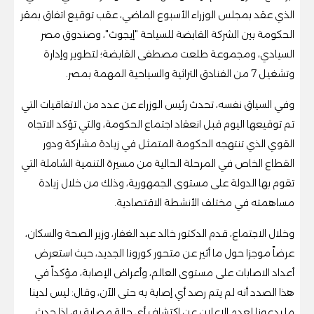
الذي عقد بمجلس الوزراء الأسبوع الماضي، عقب توقيع اتفاق بمقر
الحكومة بين الشركة القابضة للسياحة "إيجوث"، وصندوق مصر
السيادي، ومجموعة طلعت مصطفى القابضة؛ لتطوير وإدارة
وتشغيل 7 من الفنادق التراثية والسياحية المهمة بمصر.
وفي السياق نفسه، تحدث رئيس الوزراء عن عدد من الاتفاقيات التي
تم توقيعها اليوم قبل انعقاد اجتماع الحكومة، والتي تؤكد الاتجاه
القوي الذي تنتهجه الحكومة المتمثل في زيادة مشاركة ودور
القطاع الخاص في المرحلة الحالية من مسيرة التنمية الشاملة التي
تقوم بها الدولة على مستوى الجمهورية، وذلك من خلال زيادة
مساهمته في مختلف الأنشطة الاقتصادية.
وخلال الاجتماع، قدم الدكتور خالد عبد الغفار، وزير الصحة والسكان،
عرضاً موجزا حول ما أثير عن متحور كورونا الجديد، حيث استعرض
أعداد الاصابات على مستوى العالم، وأعراض الإصابة، مؤكداً في
هذا الصدد أنه لم يتم رصد أي إصابة به حتى الآن، وقال: ليس لدينا
ما يدعونا لعدم الإعلان عن اكتشاف أي حالة مصابة به، إذا حدث