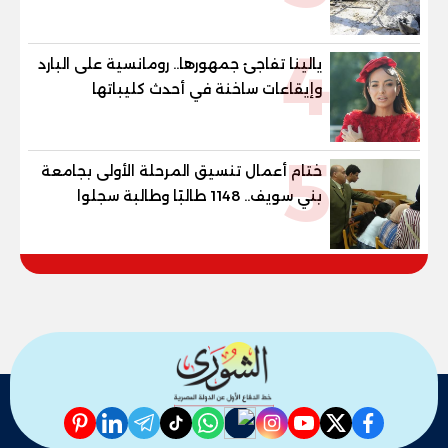
والمحافظ يتابع من موقع الحادث
4
يالينا تفاجئ جمهورها.. رومانسية على البارد
وإيقاعات ساخنة في أحدث كليباتها
5
ختام أعمال تنسيق المرحلة الأولى بجامعة
بني سويف.. 1148 طالبًا وطالبة سجلوا
رغباتهم
pinterest
linkedin
telegram
whatsapp
tiktok
instagram
nabd
youtube
twitter
facebook