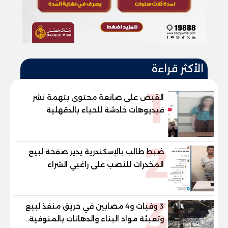
الأكثر قراءة
1
القبض على صانعة محتوى بتهمة نشر
فيديوهات خادشة للحياء بالدقهلية
2
ضبط طالب بالإسكندرية يدير صفحة لبيع
المخدرات للنصب على راغبي الشراء
3
3 وفيات و4 مصابين في حريق منفذ لبيع
وتعبئة مواد البناء والدهانات بالمنوفية..