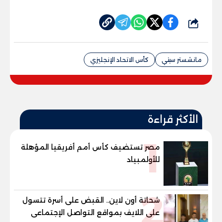
شارك
مانشستر سيتي
كأس الاتحاد الإنجليزي
الأكثر قراءة
1
مصر تستضيف كأس أمم أفريقيا المؤهلة
للأولمبياد
2
شحاتة أون لاين.. القبض على أسرة تتسول
على اللايف بمواقع التواصل الإجتماعى