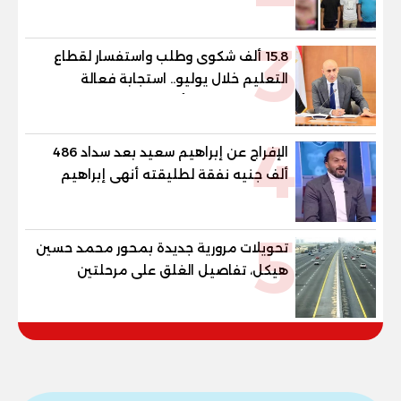
3
15.8 ألف شكوى وطلب واستفسار لقطاع
التعليم خلال يوليو.. استجابة فعالة
لشكاوى الطلاب وأولياء الأمور
4
الإفراج عن إبراهيم سعيد بعد سداد 486
ألف جنيه نفقة لطليقته أنهى إبراهيم
سعيد، لاعب الأهلي ومنتخب مصر السابق،
إجراءات خروجه من قسم شرطة مدينة نصر،
5
عقب سداد مبلغ 486 ألف جنيه قيمة
تحويلات مرورية جديدة بمحور محمد حسين
المتجمد من نفقة مصروفا
هيكل، تفاصيل الغلق على مرحلتين