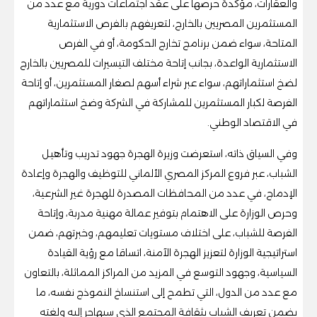
والعقارات، مؤكدة حرصها على عقد اجتماعات دورية مع عدد من
المستثمرين المصريين بالخارج، لتعريفهم بالفرص الاستثمارية
المتاحة، سواء ضمن برنامج تخارج الحكومة، أو في الفرص
الاستثمارية الواعدة، بجانب إتاحة مختلف التيسيرات للمصريين بالخارج
لضخ استثماراتهم، سواء عبر شراء أسهم لصغار المستثمرين، أو إتاحة
الفرصة لكبار المستثمرين للمشاركة في الشركة وضخ استثماراتهم
في الاقتصاد الوطني.
وفي السياق ذاته، استعرضت وزيرة الهجرة جهود تدريب وتأهيل
الشباب، عبر فروع المركز المصري الألماني للتوظيف والهجرة وإعادة
الإدماج، في عدد من المحافظات المصدرة للهجرة غير الشرعية،
وحرص الوزارة على الاهتمام بتوفير عمالة مهنية مدربة، وإتاحة
الفرصة للشباب، على اختلاف مستويات تعليمهم، وخبرتهم، ضمن
استراتيجية الوزارة لتعزيز الهجرة الآمنة، اتساقا مع رؤية القيادة
السياسية، وجهود التوسع في المزيد من المراكز المماثلة، بالتعاون
مع عدد من الدول، التي تطمح إلى استنساخ النموذج نفسه، ما
يضمن تعريف الشباب بثقافة المجتمع الذي سيهاجر إليه ولغته