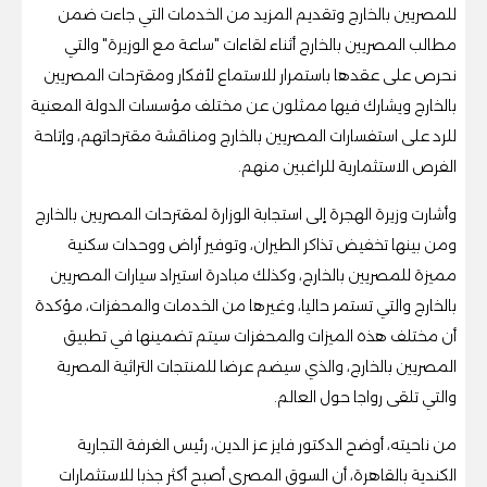
للمصريين بالخارج وتقديم المزيد من الخدمات التي جاءت ضمن
مطالب المصريين بالخارج أثناء لقاءات "ساعة مع الوزيرة" والتي
نحرص على عقدها باستمرار للاستماع لأفكار ومقترحات المصريين
بالخارج ويشارك فيها ممثلون عن مختلف مؤسسات الدولة المعنية
للرد على استفسارات المصريين بالخارج ومناقشة مقترحاتهم، وإتاحة
الفرص الاستثمارية للراغبين منهم.
وأشارت وزيرة الهجرة إلى استجابة الوزارة لمقترحات المصريين بالخارج
ومن بينها تخفيض تذاكر الطيران، وتوفير أراض ووحدات سكنية
مميزة للمصريين بالخارج، وكذلك مبادرة استيراد سيارات المصريين
بالخارج والتي تستمر حاليا، وغيرها من الخدمات والمحفزات، مؤكدة
أن مختلف هذه الميزات والمحفزات سيتم تضمينها في تطبيق
المصريين بالخارج، والذي سيضم عرضا للمنتجات التراثية المصرية
والتي تلقى رواجا حول العالم.
من ناحيته، أوضح الدكتور فايز عز الدين، رئيس الغرفة التجارية
الكندية بالقاهرة، أن السوق المصري أصبح أكثر جذبا للاستثمارات