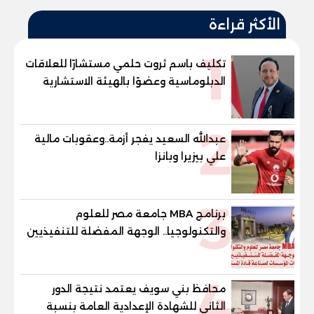
الأكثر قراءة
1
تكليف باسم ثروت حلمي مستشارًا للعلاقات
الدبلوماسية وعضوًا بالهيئة الاستشارية
العليا لمنظمة «جاد جمينت يوإن»
2
عبدالله السعيد يفجر أزمة..وعقوبات مالية
علي بيزيرا وبانزا
3
برنامج MBA جامعة مصر للعلوم
والتكنولوجيا.. الوجهة المفضلة للتنفيذيين
وقيادات المؤسسات لصناعة قادة
المستقبل
4
محافظ بني سويف يعتمد نتيجة الدور
الثاني للشهادة الإعدادية العامة بنسبة