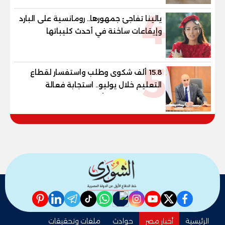
4
يالينا تفاجئ جمهورها.. رومانسية على البارد
وإيقاعات ساخنة في أحدث كليباتها
5
15.8 ألف شكوى وطلب واستفسار لقطاع
التعليم خلال يوليو.. استجابة فعالة
لشكاوى الطلاب وأولياء الأمور
pinterest
linkedin
telegram
whatsapp
tiktok
instagram
nabd
youtube
twitter
facebook
الرئيسية
أخبار مصر
حوادث
ملفات وتحقيقات