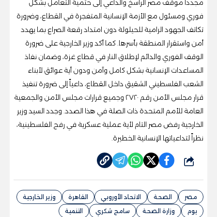
مجدداً موقف مصر الراسخ والداعي إلى حتمية التعامل بشكل
فوري ومسئول مع الأزمة الإنسانية المتفجرة في القطاع، وضرورة
تكاتف الجهود الرامية للحيلولة دون امتداد رقعة الصراع بما يهدد
أمن واستقرار المنطقة بأسرها. كما أكد وزير الخارجية على ضرورة
الوقف الفوري والدائم لإطلاق النار في قطاع غزة، وضمان نفاذ
المساعدات الإنسانية بشكل كامل وآمن ودون أية عوائق لأبناء
الشعب الفلسطيني الشقيق داخل القطاع، داعياً إلى ضرورة تنفيذ
قرار مجلس الأمن رقم ٢٧٢٠ وجميع قرارات مجلس الأمن والجمعية
العامة للأمم المتحدة ذات الصلة في هذا الصدد. وجدد السيد وزير
الخارجية رفض مصر التام لأية عملية عسكرية في رفح الفلسطينية،
نظراً لتداعياتها الإنسانية الخطيرة.
شارك
مصر
الصحة
الاتحاد الأوروبي
القاهرة
وزير الخارجية
يوم
وزارة الصحة
سامح شكري
التنمية