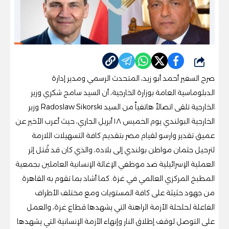
شارك
صرح السفير أحمد أبو زيد، المتحدث الرسمي ومدير إدارة
الدبلوماسية العامة بوزارة الخارجية، أن السيد سامح شكري وزير
الخارجية تلقى اتصالاً هاتفياً من السيد Radoslaw Sikorski وزير
الخارجية البولندي يوم الخميس ١٨ أبريل الجاري، حيث أعرب الأخير عن
عميق تقدير وارسو لقيام مصر بتقديم كافة التسهيلات اللازمة
لترحيل جثمان مواطن بولندي إلى بلاده، والذي كان قد قُتل إثر
العملية الإسرائيلية ضد موظفي الإغاثة الإنسانية العاملين بجمعية
المطبخ المركزي العالمي في غزة. كما أشاد بما تقوم به القاهرة
من جهود حثيثة على كافة المستويات ومع مختلف الأطراف
الفاعلة لحلحلة الأزمة الراهنة التي يشهدها قطاع غزة، والعمل
على التوصل لوقف إطلاق النار وإنهاء الأزمة الإنسانية التي يشهدها