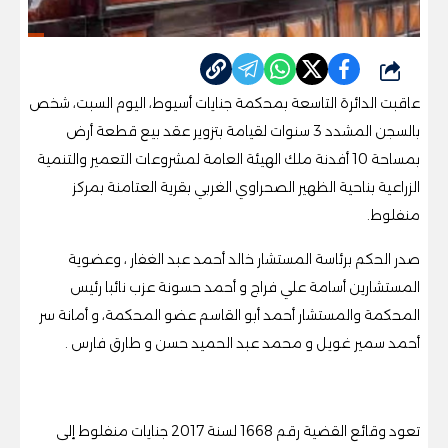
شارك
عاقبت الدائرة التاسعة بمحكمة جنايات أسيوط، اليوم السبت، شخص
بالسجن المشدد 3 سنوات لقيامة بتزوير عقد بيع قطعة أرض
بمساحة 10 أفدنة ملك الهيئة العامة لمشروعات التعمير والتنمية
الزراعية بناحية الظهير الصحراوي الغربي بقرية العتامنة بمركز
منفلوط.
صدر الحكم برئاسة المستشار خالد أحمد عبد الغفار ، وعضوية
المستشارين أسامة علي فراج و أحمد حسونة عزب نائبا رئيس
المحكمة والمستشار أحمد أبو القاسم عضو المحكمة، و أمانة سر
أحمد سمير غويل و محمد عبد الحميد حسن و طارق فارس .
تعود وقائع القضية رقم 1668 لسنة 2017 جنايات منفلوط إلى