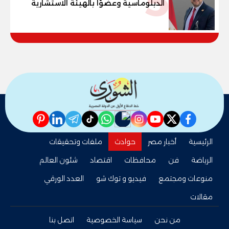
5
الدبلوماسية وعضوًا بالهيئة الاستشارية
العليا لمنظمة «جاد جمينت يوإن»
pinterest
linkedin
telegram
whatsapp
tiktok
instagram
nabd
youtube
twitter
facebook
الرئيسية
أخبار مصر
حوادث
ملفات وتحقيقات
الرياضة
فن
محافظات
اقتصاد
شئون العالم
منوعات ومجتمع
فيديو و توك شو
العدد الورقي
مقالات
من نحن
سياسة الخصوصية
اتصل بنا