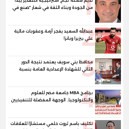
1
نديم سمنه: نجاح استراتيجية التصدير يبدأ
من الجودة وبناء الثقة في شعار "صنع في
مصر"
2
عبدالله السعيد يفجر أزمة..وعقوبات مالية
علي بيزيرا وبانزا
3
محافظ بني سويف يعتمد نتيجة الدور
الثاني للشهادة الإعدادية العامة بنسبة
79.9% نظامي ...و69.55% منازل.. و70.56%
للمهنية .. و100% للصُم وضعاف السمع
4
والنور للمكفوفين
برنامج MBA جامعة مصر للعلوم
والتكنولوجيا.. الوجهة المفضلة للتنفيذيين
وقيادات المؤسسات لصناعة قادة
المستقبل
تكليف باسم ثروت حلمي مستشارًا للعلاقات