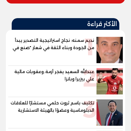
الأكثر قراءة
1
نديم سمنه: نجاح استراتيجية التصدير يبدأ
من الجودة وبناء الثقة في شعار "صنع في
مصر"
2
عبدالله السعيد يفجر أزمة..وعقوبات مالية
علي بيزيرا وبانزا
3
تكليف باسم ثروت حلمي مستشارًا للعلاقات
الدبلوماسية وعضوًا بالهيئة الاستشارية
العليا لمنظمة «جاد جمينت يوإن»