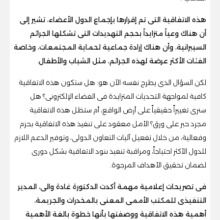
هذه الاتفاقية التى تم إقرارها بإجماع الدول الأعضاء، تشير إلى
أن هناك وعياً متزايداً بحجم التهديدات التى تشكلها الجرائم
السيبرانية، وأن هناك إرادة جماعية لحماية المجتمعات، وخاصة
الفئات الأكثر عرضة لهذه الجرائم، مثل الشباب والأطفال.
لكن السؤال الذى يطرح نفسه الآن هو: هل ستكون هذه الاتفاقية
كافية لمواجهة التحديات المتزايدة فى الفضاء الإلكترونى؟ هل
سنرى تغييراً حقيقياً على أرض الواقع، أم ستظل هذه الاتفاقية
مجرد حبر على ورق؟ الأمل معقود على تنفيذ هذه الاتفاقية بحزم
وفعالية، من خلال تفعيل آليات التعاون الدولى، وتوفير الدعم اللازم
للدول الأكثر احتياجاً، ومراقبة تنفيذ بنود الاتفاقية بشكل دورى
لضمان تحقيق الأهداف المرجوة.
فى تصريحات إعلامية مهمة أكدت الدكتورة غادة والى، المدير
التنفيذى للمكتب الأممى المعنى بالمخدرات والجريمة،
أهمية هذه الاتفاقية ووصفتها بأنها خطوة بالغة الأهمية