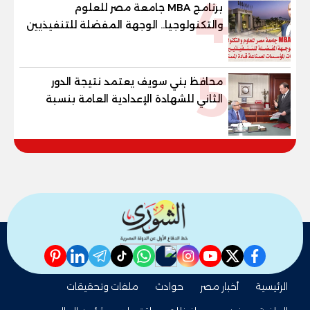
4
برنامج MBA جامعة مصر للعلوم
والتكنولوجيا.. الوجهة المفضلة للتنفيذيين
وقيادات المؤسسات لصناعة قادة
المستقبل
5
محافظ بني سويف يعتمد نتيجة الدور
الثاني للشهادة الإعدادية العامة بنسبة
79.9% نظامي ...و69.55% منازل.. و70.56%
للمهنية .. و100% للصُم وضعاف السمع
والنور للمكفوفين
pinterest
linkedin
telegram
whatsapp
tiktok
instagram
nabd
youtube
twitter
facebook
الرئيسية
أخبار مصر
حوادث
ملفات وتحقيقات