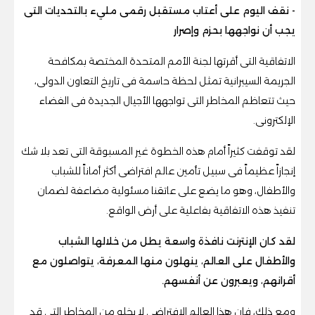
- نقف اليوم على أعتاب مستقبل رقمى مليء بالتحديات التى
يجب أن نواجهها بحزم وإصرار
الاتفاقية التى أقرتها لجنة الأمم المتحدة المختصة بمكافحة
الجريمة السيبرانية تمثل لحظة حاسمة فى تاريخ التعاون الدولى،
حيث تتعاظم المخاطر التى تواجهها الأجيال الجديدة فى الفضاء
الإلكترونى.
لقد توقفت كثيراً أمام هذه الخطوة غير المسبوقة التى تعد بلا شك
إنجازاً عظيماً فى سبيل تأمين عالم افتراضى أكثر أماناً للشباب
والأطفال، وهو ما يضع على عاتقنا مسئولية مضاعفة لضمان
تنفيذ هذه الاتفاقية بفاعلية على أرض الواقع.
لقد كان الإنترنت نافذة واسعة يطل من خلالها الشباب
والأطفال على العالم، ينهلون منها المعرفة، يتواصلون مع
أقرانهم، ويعبرون عن أنفسهم.
ومع ذلك، فإن هذا العالم الافتراضى لا يخلو من المخاطر التى قد