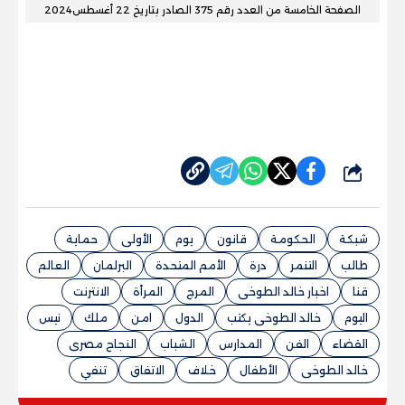
الصفحة الخامسة من العدد رقم 375 الصادر بتاريخ 22 أغسطس2024
شارك
شبكة
الحكومة
قانون
يوم
الأولى
حماية
طالب
التنمر
درة
الأمم المتحدة
البرلمان
العالم
قنا
اخبار خالد الطوخى
المرج
المرأة
الانترنت
اليوم
خالد الطوخى يكتب
الدول
امن
ملك
نيس
القضاء
الفن
المدارس
الشباب
النجاح مصرى
خالد الطوخى
الأطفال
خلاف
الاتفاق
تنفي