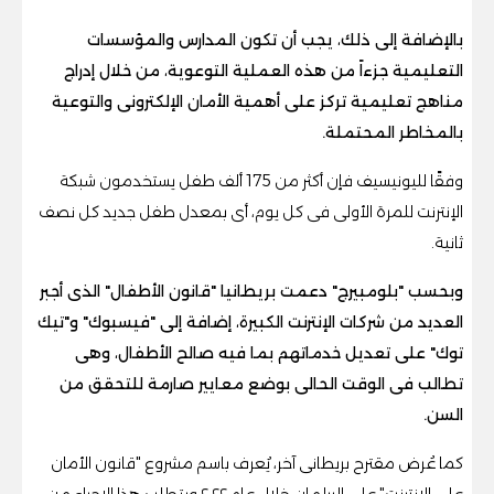
بالإضافة إلى ذلك، يجب أن تكون المدارس والمؤسسات
التعليمية جزءاً من هذه العملية التوعوية، من خلال إدراج
مناهج تعليمية تركز على أهمية الأمان الإلكترونى والتوعية
بالمخاطر المحتملة.
وفقًا لليونيسيف فإن أكثر من 175 ألف طفل يستخدمون شبكة
الإنترنت للمرة الأولى فى كل يوم، أى بمعدل طفل جديد كل نصف
ثانية.
وبحسب "بلومبيرج" دعمت بريطانيا "قانون الأطفال" الذى أجبر
العديد من شركات الإنترنت الكبيرة، إضافة إلى "فيسبوك" و"تيك
توك" على تعديل خدماتهم بما فيه صالح الأطفال، وهى
تطالب فى الوقت الحالى بوضع معايير صارمة للتحقق من
السن.
كما عُرض مقترح بريطانى آخر، يُعرف باسم مشروع "قانون الأمان
على الإنترنت" على البرلمان خلال عام ۲۰۲۲ ويتطلب هذا الإجراء من