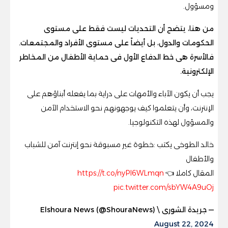
ومسؤول.
من هنا، يتضح أن التحديات ليست فقط على مستوى
الحكومات والدول، بل أيضاً على مستوى الأفراد والمجتمعات.
فالأسرة هى خط الدفاع الأول فى حماية الأطفال من المخاطر
الإلكترونية.
يجب أن يكون الآباء والأمهات على دراية بما يفعله أبناؤهم على
الإنترنت، وأن يتعلموا كيف يوجهونهم نحو الاستخدام الآمن
والمسؤول لهذه التكنولوجيا.
خالد الطوخى يكتب :خطوة غير مسبوقة نحو إنترنت آمن للشباب
والأطفال
المقال كاملا 👈
https://t.co/nyPl6WLmqn
pic.twitter.com/sbYW4A9uOj
— جريدة الشورى \ Elshoura News (@ShouraNews)
August 22, 2024