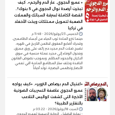
« عمرو الدجوي.. عار الدم والرحم».. كيف
تبخرت أرصدة نوال الدجوي في 5 بنوك؟..
القصة الكاملة لسرقة السبائك والعملات
الصعبة لتمويل ممتلكات ويخت الأحفاد
في تركيا
الخميس 23/يوليو/2026 - 11:48 م
حينما تنزع المادة ثوب الحياء عن أجساد الطامعين،
وتتحرك أصابع العقوق لتطعن التاريخ في ظهره،
تصبح صلات الدم مجرد حبر زائف على ورق ممزق،
ويتحول الوفاء إلى مجرد عملة منسية في سوق
النكران والجحود المظلم. وبموجب نصوص القانون
النافذة وخلف ستار المطامع المادية التي تعمي
الأبصار وتطمس البصيرة، تولد أحياناً
«اغتيال الدم برصاص التزوير».. «كيف يواجه
عمرو الدجوي عاصفة التسريبات الصوتية
الأخيرة التي كشفت كواليس التلاعب
بالتقارير الطبية؟
السبت 18/يوليو/2026 - 03:22 م
- نهاية التضليل.. الرواية الرسمية لعمرو الدجوي