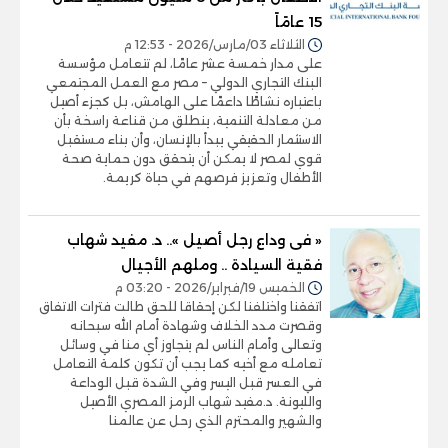
15 عامًاً
الثلاثاء 03/مارس/2026 - 12:53 م
على مدار خمسة عشر عامًا، لم تتعامل مؤسسة
البنك التجاري الدولي – مصر مع العمل المجتمعي
باعتباره نشاطًا داعمًا على الهامش، بل كجزء أصيل
من معادلة التنمية، ينطلق من قناعة راسخة بأن
الاستثمار الحقيقي يبدأ بالإنسان، وأن بناء مستقبل
قوي لمصر لا يمكن أن يتحقق دون حماية صحة
الأطفال وتعزيز فرصهم في حياة كريمة.
« فى وداع رجل أصيل ».. د. مفيد شهاب
فقية السيادة .. وملهم الأجيال
الخميس 19/فبراير/2026 - 03:20 م
اتفقنا واختلفنا لكن إحقاقا للحق طالت فترات الاتفاق
وقصرت مدد الخلاف وشهادة أمام الله سبحانه
وتعالى وأمام الناس لم يتجاوز أي منا في وسائل
تعامله مع أخيه كما يجب أن تكون كلمة التعامل
في العسر قبل اليسر وفي الشدة قبل الوداعة
والليونة. د.مفيد شهاب الرمز المصري الأصيل
والشهير والمحترم الذي رحل عن عالمنا