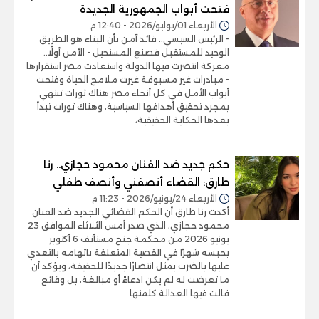
فتحت أبواب الجمهورية الجديدة
الأربعاء 01/يوليو/2026 - 12:40 م
- الرئيس السيسي.. قائد آمن بأن البناء هو الطريق
الوحيد للمستقبل فصنع المستحيل - الأمن أولًا..
معركة انتصرت فيها الدولة واستعادت مصر استقرارها
- مبادرات غير مسبوقة غيرت ملامح الحياة وفتحت
أبواب الأمل في كل أنحاء مصر هناك ثورات تنتهي
بمجرد تحقيق أهدافها السياسية، وهناك ثورات تبدأ
بعدها الحكاية الحقيقية،
حكم جديد ضد الفنان محمود حجازي.. رنا
طارق: القضاء أنصفني وأنصف طفلي
الأربعاء 24/يونيو/2026 - 11:23 م
أكدت رنا طارق أن الحكم القضائي الجديد ضد الفنان
محمود حجازي، الذي صدر أمس الثلاثاء الموافق 23
يونيو 2026 من محكمة جنح مستأنف 6 أكتوبر
بحبسه شهرًا في القضية المتعلقة باتهامه بالتعدي
عليها بالضرب يمثل انتصارًا جديدًا للحقيقة، ويؤكد أن
ما تعرضت له لم يكن ادعاءً أو مبالغة، بل وقائع
قالت فيها العدالة كلمتها