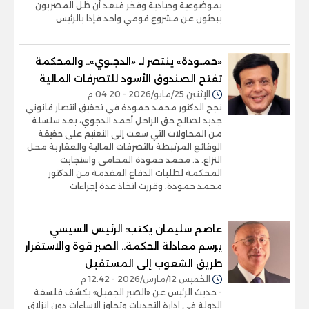
بموضوعية وحيادية وفخر فبعد أن ظل المصريون
يبحثون عن مشروع قومي واحد فإذا بالرئيس
«حمـودة» ينتصر لـ «الدجـوي».. والمحكمة
تفتح الصندوق الأسود للتصرفات المالية
الإثنين 25/مايو/2026 - 04:20 م
نجح الدكتور محمد حمودة في تحقيق انتصار قانوني
جديد لصالح حق الراحل أحمد الدجوي، بعد سلسلة
من المحاولات التي سعت إلى التعتيم على حقيقة
الوقائع المرتبطة بالتصرفات المالية والعقارية محل
النزاع. د. محمد حمودة المحامى واستجابت
المحكمة لطلبات الدفاع المقدمة من الدكتور
محمد حمودة، وقررت اتخاذ عدة إجراءات
عاصم سليمان يكتب: الرئيس السيسي
يرسم معادلة الحكمة.. الصبر قوة والاستقرار
طريق الشعوب إلى المستقبل
الخميس 12/مارس/2026 - 12:42 م
- حديث الرئيس عن «الصبر الجميل» يكشف فلسفة
الدولة في إدارة التحديات وتجاوز الإساءات دون انزلاق