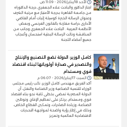
الأحد 18/يناير/2026 - 11:09 ص
اجتاز الدكتور والباحث علاء الجعفري درجة الدكتوراه
من جامعة القاهرة بدرجة الأمتياز مع مرتبة الشرف
وعنوان الرسالة الخبرة كوسيلة إثبات أمام القاضي
الأدارى دراسة مقارنة بالقانون الفرنسي وبعض
الأنظمة العربية . الباحث علاء الجعفري وجانب من
المناقشة ونالت الرسالة البحثية استحسان وأعجاب
جميع أعضاء اللجنة
كامل الوزير: الدولة تضع التصنيع والإنتاج
والتصدير في صدارة أولوياتها لبناء اقتصاد
قوي ومستدام
السبت 17/يناير/2026 - 06:07 م
أكد الفريق مهندس كامل الوزير، نائب رئيس مجلس
الوزراء للتنمية الصناعية وزير الصناعة والنقل، أن
الدولة المصرية تمضي بخطى ثابتة نحو بناء اقتصاد
قوي ومستدام، يرتكز على تعظيم الإنتاج، وتوطين
الصناعة، وزيادة الصادرات، وتمكين القطاع الخاص،
وذلك في إطار رؤية واضحة لمواجهة التحديات
الاقتصادية العالمية وتعزيز