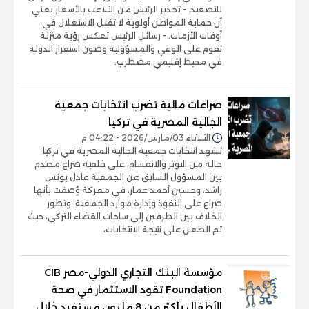
للتصعيد. - تحذير الرئيس من التلاعب بالأسعار يعني
أن حماية المواطن أولوية لا تقبل الاستغلال في
أوقات الأزمات. - رسائل الرئيس تعكس رؤية متزنة
تقوم على الوعي والمسؤولية وصون استقرار الدولة
في محيط إقليمي مضطرب.
صراعات مالية تضرب انتخابات جمعية
الجالية المصرية في تركيا
الثلاثاء 03/مارس/2026 - 04:22 م
تشهد انتخابات جمعية الجالية المصرية في تركيا
حالة من التوتر والانقسام، على خلفية صراع محتدم
بين المسؤول السابق عن الجمعية عادل يونس
راشد، وحسين أحمد عمار، في معركة وُصفت بأنها
صراع على النفوذ وإدارة موارد الجمعية. وتطور
الخلاف بين الطرفين إلى ساحات القضاء التركي، حيث
تم الطعن على نتيجة الانتخابات،
مؤسسة البنك التجاري الدولي-مصر CIB
Foundation تقود الاستثمار في صحة
الأطفال بأكثر من 8 مليون مستفيد خلال