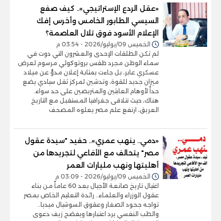
«عقل الردع الإستراتيجي».. كيف صفع
السيسي الطابور الخامس وأخرس إفك
الإعلام الأسود فوق تلال العاصمة؟
الخميس 09/يوليو/2026 - 03:54 م
لم تكن الطلقات الإحدى والعشرون التي دوت في
سماء الوطن مجرد طقس بروتوكولي مرسوم لعرض
عسكري عابر، بل جاءت بمثابة إعلان مدوٍّ عن ميلاد
ميزان جديد للقوة، وتدشين لمركز ثقل سيادي يضع
حداً لأوهام العابثين والمتربصين على حد سواء.
هناك، حيث تتلاقى جغرافيا المستقبل مع التاريخ
العريق، ارتفع علم مصر يعلوه المصحف
«دمي.. ينهب عمري».. حفيد "سيدة عقول
مصر" يتحالف مع الأفاعي لتجريدها من
أهليتها ونهب مليارات العمر
الخميس 09/يوليو/2026 - 03:09 م
اغتيال تاريخ صانعة الأجيال بعد 60 عاماً من بناء
عقول الوزراء والعلماء.. رائدة التعليم الخاص بمصر
تواجه جحود الصغار وعقوق السوشيال ميديا..
والطب النفسي يرد اعتبارها ويفضح زيف دعوى