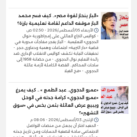
«الباز ينحاز لقوة مصر».. كيف فسر محمد
الباز موقفه الداعم لقامة تعليمية بارزة؟
الأربعاء 05/أغسطس/2026 - 02:50 ص
- كواليس النزاع العائلي على إمبراطورية «نوال
الدجوي» التعليمية. - الباز يفجر مفاجآت مدوية في
قضية «دار التربية»: اجتماعات وهمية ودعاوى حجر. -
تحقيقات النيابة تكشف كواليس الانقلاب الإداري ضد
رائدة التعليم نوال الدجوي. - من حضانة 1958 إلى
ساحات المحاكم.. القصة الكاملة لأزمة عائلة
الدجوي. - «فخ الفيلا
«عمرو الدجوي.. عبد الطمع » .. كيف يمرغ
«عمرو الدجوي» كرامة جدته في الوحل
ويبيع عرض العائلة بثمن بخس في «سوق
التشهير»؟
الإثنين 03/أغسطس/2026 - 08:06 م
- الحفيد اختار أن يجعل من منصات التواصل
الاجتماعي ساحة لتصفية الحسابات ومن تاريخ جدته