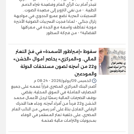
تتبخر أمام بث الرأي العام وفضيحة شراء الذمم
الطبية. - من نفي التزوير إلى مصيدة الصوت..
التسجيلات السرية تضع عمرو الدجوي في مواجهة
زلزال جنائي - لماذا فجرت التسريبات الصوتية الأخيرة
موجة تعاطف واسعة مع الجدة في معركتها
القضائية؟ - من فبركة السطور
سقوط «إمبراطور الأسمدة» في فخ التعثر
المالي.. و«المركزي» يحاصر أموال «الخشن»
و22 من أسرته لصون مستحقات الدولة
والمودعين
الخميس 09/يوليو/2026 - 08:24 م
أصدر البنك المركزي المصري قراراً عممه على جميع
المصارف العاملة في السوق المحلية، يقضي
بوقف التصرفات المالية رسميًا لرجل الأعمال محمد
الخشن و22 فرداً من أفراد أسرته، وجاء هذا التحرك
الرقابي العاجل بناءً على أمر رسمي من النائب العام
المصري، على خلفية تعثر المستثمر في الوفاء
بمديونيات والتزامات مالية ضخمة