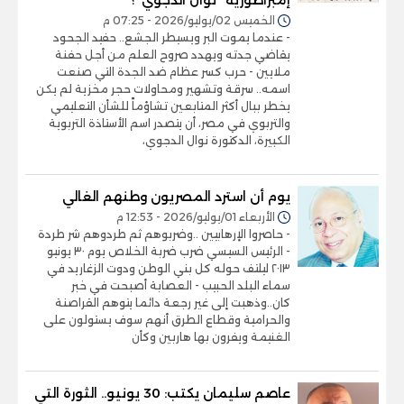
الخميس 02/يوليو/2026 - 07:25 م
- عندما يموت البر ويسيطر الجشع.. حفيد الجحود
يقاضي جدته ويهدد صروح العلم من أجل حفنة
ملايين - حرب كسر عظام ضد الجدة التي صنعت
اسمه.. سرقة وتشهير ومحاولات حجر مخزية لم يكن
يخطر ببال أكثر المتابعين تشاؤماً للشأن التعليمي
والتربوي في مصر، أن يتصدر اسم الأستاذة التربوية
الكبيرة، الدكتورة نوال الدجوي،
يوم أن استرد المصريون وطنهم الغالي
الأربعاء 01/يوليو/2026 - 12:53 م
- حاصروا الإرهابيين ..وضربوهم ثم طردوهم شر طردة
- الرئيس السيسي ضرب ضربة الخلاص يوم ٣٠ يونيو
٢٠١٣ ليلتف حوله كل بني الوطن ودوت الزغاريد في
سماء البلد الحبيب - العصابة أصبحت في خبر
كان..وذهبت إلى غير رجعة دائما يتوهم القراصنة
والحرامية وقطاع الطرق أنهم سوف يستولون على
الغنيمة ويفرون بها هاربين وكأن
عاصم سليمان يكتب: 30 يونيو.. الثورة التي