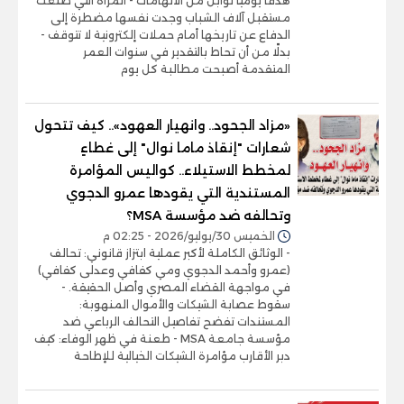
هدفًا يوميًا لوابل من الاتهامات - المرأة التي صنعت
مستقبل آلاف الشباب وجدت نفسها مضطرة إلى
الدفاع عن تاريخها أمام حملات إلكترونية لا تتوقف -
بدلًا من أن تحاط بالتقدير في سنوات العمر
المتقدمة أصبحت مطالبة كل يوم
«مزاد الجحود.. وانهيار العهود».. كيف تتحول
شعارات "إنقاذ ماما نوال" إلى غطاءٍ
لمخطط الاستيلاء.. كواليس المؤامرة
المستندية التي يقودها عمرو الدجوي
وتحالفه ضد مؤسسة MSA؟
الخميس 30/يوليو/2026 - 02:25 م
- الوثائق الكاملة لأكبر عملية ابتزاز قانوني: تحالف
(عمرو وأحمد الدجوي ومي كفافي وعدلى كفافي)
في مواجهة القضاء المصري وأصل الحقيقة. -
سقوط عصابة الشيكات والأموال المنهوبة:
المستندات تفضح تفاصيل التحالف الرباعي ضد
مؤسسة جامعة MSA - طعنة في ظهر الوفاء: كيف
دبر الأقارب مؤامرة الشيكات الخيالية للإطاحة