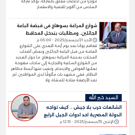
مؤخراً من ادعاءات تتعلق بالشركة، تؤكد شركة
السادس من أكتوبر للتنمية والاستثمار
شوارع المراغة بسوهاج فى قبضة الباعة
الجائلين.. ومطالبات بتدخل المحافظ
الأحد 21/ديسمبر/2025 - 05:00 م
تتفاقم يومًا بعد يوم أزمة التعدي على الشوارع
العامة من قبل الباعة الجائلين وبعض أصحاب
المحلات بمدينة المراغة بسوهاج، ما حول العديد
من الشوارع السكنية والتجارية إلى ساحات مفتوحة
تعمّها الفوضى والازدحام، وتغيب عنها أبسط مظاهر
النظام. ففي مشهد بات مألوفًا لدى المواطنين، لم
تعد الأرصفة متاحة للمشاة، ولا
السيد خير الله
الشائعات حرب بلا جيش .. كيف تواجه
الدولة المصرية احد ادوات الجيل الرابع
الإثنين 15/ديسمبر/2025 - 12:15 م
للحروب