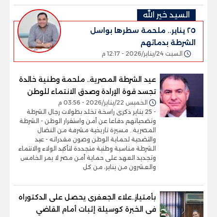
السيد خير الله
٢٥ يناير.. ملحمة سطرها بواسل
الشرطة بدمائهم
السبت 24/يناير/2026 - 12:17 م
عيد الشرطة المصرية.. ملحمة وطنية خالدة
تجسد قوة الإرادة وصدق الانتماء للوطن
الخميس 22/يناير/2026 - 03:56 م
- 25 يناير ذكرى راسخة تخلد بطولات رجال الشرطة
وتضحياتهم دفاعا عن أمن واستقرار الوطن - الشرطة
المصرية.. مسيرة تاريخية مشرفة من النضال
والتضحية لحماية الوطن وصون مقدراته - عيد
الشرطة مناسبة وطنية متجددة لتأكيد الولاء والانتماء
وتجديد العهد على حماية أمن مصر لا يمر الخامس
والعشرون من يناير، من كل
بأمتياز..علاء الجعفرى يحصل على الدكتوراه
فى الخبرة كوسيلة إثبات أمام القاضي