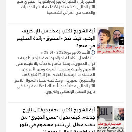
الحجر. زلزال المليارات يهز إمبراطورية الدجوي تتبع
الأثر المالي يكشف لغز اختفاء ملايين الدولارات
والذهب من الخزائن الشخصية
أية الشويخ تكتب بمداد من نار : خريف
الرحم.. كيف ذبح «العقوق» رائدة التعليم
في مصر؟
الأحد 05/يوليو/2026 - 09:31 م
- التفاصيل الكاملة لمؤامرة تصفية إمبراطورية «
نوال الدجوى».. رحلة مأساوية بدأت بالاستيلاء على
الأسهم وانتهت بفجيعة الموت وقهر الأقربين. -
المستندات الرسمية تفضح لغز الـ ١٦ كيلو ذهب
والملايين المهربة.. ومكافحة غسل الأموال تلاحق
الأثر المالي محلياً ودولياً. هناك لحظات فارقة في
تاريخ العمل الإنساني والتربوي،
أية الشويخ تكتب : «حفيد يغتال تاريخ
جدته».. كيف تحول "عمرو الدجوي" من
حفيد مدلل إلى خنجر مسموم في ظهر
إمبراطورية "نوال الدجوي"؟