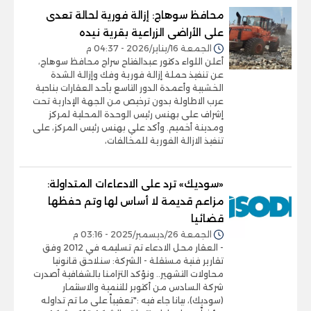
محافظ سوهاج: إزالة فورية لحالة تعدى
على الأراضى الزراعية بقرية نيده
الجمعة 16/يناير/2026 - 04:37 م
أعلن اللواء دكتور عبدالفتاح سراج محافظ سوهاج،
عن تنفيذ حملة إزالة فورية وفك وإزالة الشدة
الخشبية وأعمدة الدور التاسع بأحد العقارات بناحية
عرب الاطاولة بدون ترخيص من الجهة الإدارية تحت
إشراف على بهنس رئيس الوحدة المحلية لمركز
ومدينة أخميم. وأكد علي بهنس رئيس المركز، على
تنفيذ الازالة الفورية للمخالفات،
«سوديك» ترد على الادعاءات المتداولة:
مزاعم قديمة لا أساس لها وتم حفظها
قضائيا
الجمعة 26/ديسمبر/2025 - 03:16 م
- العقار محل الادعاء تم تسليمه في 2012 وفق
تقارير فنية مستقلة - الشركة: سنلاحق قانونيا
محاولات التشهير.. ونؤكد التزامنا بالشفافية أصدرت
شركة السادس من أكتوبر للتنمية والاستثمار
(سوديك)، بيانا جاء فيه :"تعقيباً على ما تم تداوله