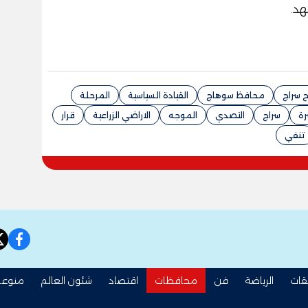
هد.
ح سراج
محافظ سوهاج
القيادة السياسية
المرحلة
رة
سراج
التصدي
الموجه
الاراضي الزراعية
قرار
تنفي
book
قات
الرياضة
فن
محافظات
اقتصاد
شئون العالم
منوعا