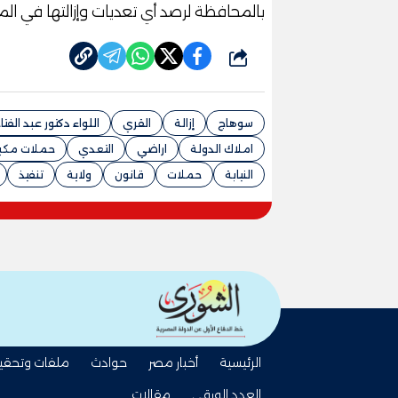
بالمحافظة لرصد أي تعديات وإزالتها في الم
شارك
سوهاج
إزالة
القري
اللواء دكتور عبد الفتا
املاك الدولة
اراضي
التعدي
حملات مكب
النيابة
حملات
قانون
ولاية
تنفيذ
الرئيسية
أخبار مصر
حوادث
ملفات وتحقي
العدد الورقي
مقالات