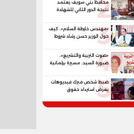
2
محافظ بني سويف يعتمد
المستقبل
نتيجة الدور الثاني للشهادة
الإعدادية العامة بنسبة
3
79.9% نظامي ...و69.55%
«مهندس خارطة السلام».. كيف
منازل.. و70.56% للمهنية ..
حول الوزير حسن رشاد شروط
و100% للصُم وضعاف السمع
الحرب المعقدة إلى "خارطة
والنور للمكفوفين
4
طريق" للانسحاب والإعمار؟
«صوت التربية والتشريع»..
صبورة السيد.. مسيرة برلمانية
وتربوية تجمع بين تشريع
5
القوانين وصناعة الأجيال لبناء
ضبط شخص فبرك فيديوهات
الإنسان المصري
يعرض استرداد حقوق
المواطنين بالقوة