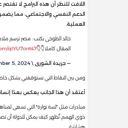
اللافت للنظر أن هذه البرامج لا تقتصر
الدعم النفسي والاجتماعي، مما يضمن
العملية.
خالد الطوخى يكتب : مصر ترسم ملامح 
المقال كاملا👇👇
.com/qIYU7ont47
— جريدة الشورى \ Elshoura News (@ShouraNews)
ber 5, 2024
ومن بين النقاط التي تستوقفني بشكل خاص،
أعتقد أن هذا الجانب يعكس بعدًا إنساني
مبادرات مثل "لسة نوارة" التي تسعى لمناهض
ذوي الهمم، تُظهر كيف يمكن للدولة أن تصبح 
هشاشة.