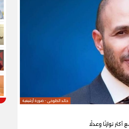
خالد الطوخى - صورة أرشيفية
ثر توازنًا وعدلًا