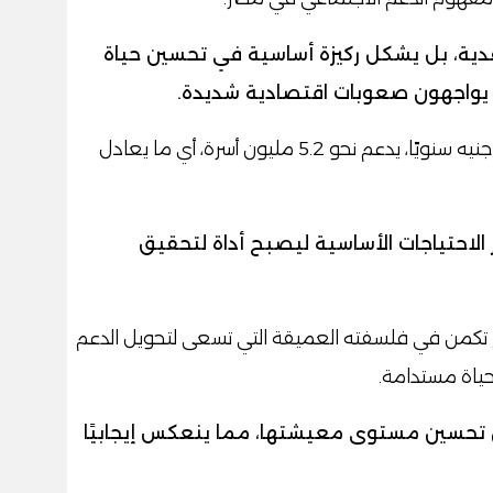
دية، بل يشكل ركيزة أساسية في تحسين حياة
ت، يواجهون صعوبات اقتصادية شديدة.
البرنامج، الذي يخصص له ما يقارب 41 مليار جنيه سنويًا، يدعم نحو 5.2 مليون أسرة، أي ما يعادل
ر الاحتياجات الأساسية ليصبح أداة لتحقيق
رنامج تكمن في فلسفته العميقة التي تسعى لتحويل الدعم
ياة مستدامة.
من تحسين مستوى معيشتها، مما ينعكس إيجابيًا