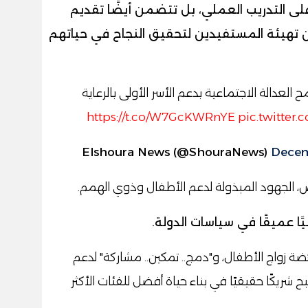
 على التدريب العملي، بل تتضمن أيضًا تقديم
 تهيئة المستفيدين لتحقيق النجاح في حياتهم
العدالة الاجتماعية بدعم الأسر الأولى بالرعاية
https://t.co/W7GcKWRnYE
pic.twitter
Decem
 الجهود المبذولة لدعم الأطفال وذوي الهمم.
ًا عميقًا في سياسات الدولة.
ة زواج الأطفال، و"دمج.. تمكين.. مشاركة" لدعم
شريكًا حقيقيًا في بناء حياة أفضل للفئات الأكثر