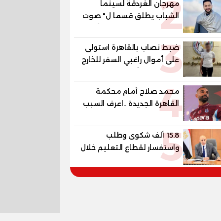
2
مهرجان الغردقة لسينما
الشباب يطلق قسما ل" صوت
السينما" ..وحمادة هلال أول
3
المكرمين
ضبط نصاب بالقاهرة استولى
على أموال راغبي السفر للخارج
بزعم توفير تأشيرات
4
محمد صلاح أمام محكمة
القاهرة الجديدة ..اعرف السبب
5
15.8 ألف شكوى وطلب
واستفسار لقطاع التعليم خلال
يوليو.. استجابة فعالة لشكاوى
الطلاب وأولياء الأمور