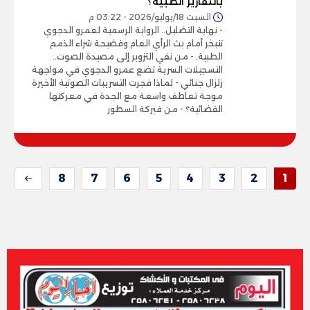
بالتقارير الطبية؟
السبت 18/يوليو/2026 - 03:22 م
- نهاية التضليل.. الرواية الرسمية لعمرو الدجوي
تتبخر أمام بث الرأي العام وفضيحة شراء الذمم
الطبية. - من نفي التزوير إلى مصيدة الصوت..
التسجيلات السرية تضع عمرو الدجوي في مواجهة
زلزال جنائي - لماذا فجرت التسريبات الصوتية الأخيرة
موجة تعاطف واسعة مع الجدة في معركتها
القضائية؟ - من فبركة السطور
8
7
6
5
4
3
2
1