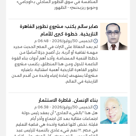
المنافسة في سوق التطوير الساحلي بـ«أوجامي»
و«نوبو ريزيدنسز» - الظهور
صابر سالم يكتب: مشروع تطوير القاهرة
التاريخية.. خطوة كبرى للأمام
الخميس 30/يوليو/2026 - 06:48 م
لم يعد الحفاظ على التراث في العصر الحديث مجرد
مهمة ثقافية أو أثرية، بل أصبح جزءًا أساسيًا من
خطط التنمية المستدامة، وأحد أهم أدوات بناء القوة
الناعمة للدول ومن هذا المنطلق، يكتسب مشروع
تطوير القاهرة التاريخية أهمية استثنائية، باعتباره
مشروعًا يستهدف إعادة إحياء واحدة من أقدم المدن
التاريخية في العالم،
بناء الإنسان.. قاطرة الاستثمار
الخميس 30/يوليو/2026 - 06:38 م
هل هذا "بالشيء العادي" أن يعقد رئيس دولة
اجتماعات متتالية بعد كل اجتماع وآخر أيام
قليلة..تخص كلها قضية واحدة هي قضية التعليم
في مصر..؟! نعم شيء عادي بالنسبة للرئيس عبد
الفتاح السيسي الذي يحرص كل الحرص على إقامة