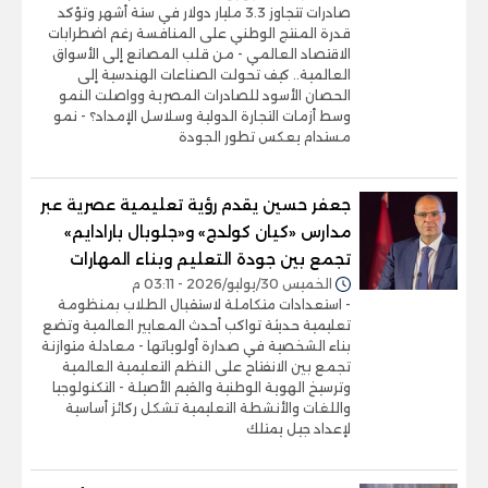
صادرات تتجاوز 3.3 مليار دولار في ستة أشهر وتؤكد
قدرة المنتج الوطني على المنافسة رغم اضطرابات
الاقتصاد العالمي - من قلب المصانع إلى الأسواق
العالمية.. كيف تحولت الصناعات الهندسية إلى
الحصان الأسود للصادرات المصرية وواصلت النمو
وسط أزمات التجارة الدولية وسلاسل الإمداد؟ - نمو
مستدام يعكس تطور الجودة
جعفر حسين يقدم رؤية تعليمية عصرية عبر
مدارس «كيان كولدج» و«جلوبال بارادايم»
تجمع بين جودة التعليم وبناء المهارات
الخميس 30/يوليو/2026 - 03:11 م
- استعدادات متكاملة لاستقبال الطلاب بمنظومة
تعليمية حديثة تواكب أحدث المعايير العالمية وتضع
بناء الشخصية في صدارة أولوياتها - معادلة متوازنة
تجمع بين الانفتاح على النظم التعليمية العالمية
وترسيخ الهوية الوطنية والقيم الأصيلة - التكنولوجيا
واللغات والأنشطة التعليمية تشكل ركائز أساسية
لإعداد جيل يمتلك