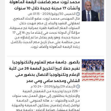
محمد ثروت: مصر ضاعفت الرقعة المأهولة
وأنشأت 17 مدينة جديدة خلال 10 سنوات
الخميس 30/يوليو/2026 - 01:15 ص
قال المهندس محمد ثروت، عضو الاتحاد المصري
لمقاولي التشييد والبناء، إن مصر شهدت خلال
السنوات العشر الماضية طفرة عمرانية غير مسبوقة،
مؤكدًا أن الدولة نجحت في إنشاء ما بين 16 إلى 17
مدينة جديدة، وهو رقم يعادل ما تم إنشاؤه من
مدن منظمة على مدار تاريخ مصر الحديث بالكامل.
زيادة الرقعة المأهولة وأضاف ثروت،
بالصور.. جامعة مصر للعلوم والتكنولوجيا
تقيم حفلا كبيرا لتخريج الدفعة 26 من كلية
الإعلام وتكنولوجيا الاتصال بحضور منى
الشاذلي ومحمد سامي ومي عمر
الأربعاء 29/يوليو/2026 - 10:24 م
- 226 خريجا وخريجة من الشعبتين العربية
والإنجليزية ينطلقون إلى سوق العمل بعد سنوات
من الجد والاجتهاد - د. هالة المنوفي: الجامعة
تواصل إعداد إعلاميين يمتلكون المعرفة والمهارة
لمواكبة مستقبل صناعة الإعلام - جامعة مصر