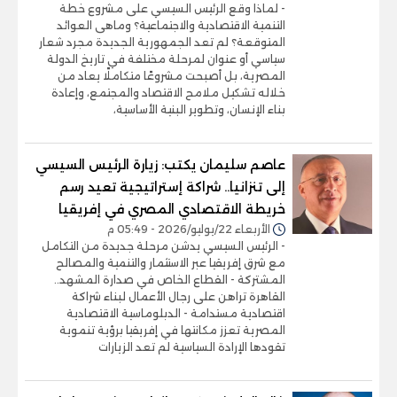
- لماذا وقع الرئيس السيسي على مشروع خطة
التنمية الاقتصادية والاجتماعية؟ وماهى العوائد
المتوقعة؟ لم تعد الجمهورية الجديدة مجرد شعار
سياسي أو عنوان لمرحلة مختلفة في تاريخ الدولة
المصرية، بل أصبحت مشروعًا متكاملًا يعاد من
خلاله تشكيل ملامح الاقتصاد والمجتمع، وإعادة
بناء الإنسان، وتطوير البنية الأساسية،
عاصم سليمان يكتب: زيارة الرئيس السيسي
إلى تنزانيا.. شراكة إستراتيجية تعيد رسم
خريطة الاقتصادي المصري في إفريقيا
الأربعاء 22/يوليو/2026 - 05:49 م
- الرئيس السيسي يدشن مرحلة جديدة من التكامل
مع شرق إفريقيا عبر الاستثمار والتنمية والمصالح
المشتركة - القطاع الخاص في صدارة المشهد..
القاهرة تراهن على رجال الأعمال لبناء شراكة
اقتصادية مستدامة - الدبلوماسية الاقتصادية
المصرية تعزز مكانتها في إفريقيا برؤية تنموية
تقودها الإرادة السياسية لم تعد الزيارات