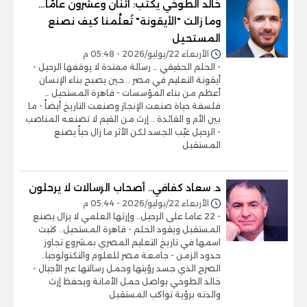
خالد الطوخي يكتب: اثنان وعشرون عامًا…
وما زالت "الأيقونة" تُعلِّمنا كيف نصنع
المستحيل
الأربعاء 22/يوليو/2026 - 05:48 م
- الحلم الحقيقي … رسالة ممتدة لا يوقفها الرحيل -
أيقونة التعليم في مصر .. حين يصبح بناء الإنسان
أعظم من بناء المؤسسات - قاهرة المستحيل …
فلسفة حياة صنعت الإنجاز وصنعت التاريخ أيضاً - ما
بين الأم و القائدة .. إرث من القيم لا تصنعه المناصب
- الرحيل غيّب الجسد لكن الأثر ما زال حياً يصنع
المستقبل
د. سعاد كفافي.. أصحاب الرسالات لا يرحلون
الأربعاء 22/يوليو/2026 - 05:44 م
- 22 عاما على الرحيل.. وإرثها العلمي لا يزال يصنع
المستقبل ويقود الحلم - قاهرة المستحيل.. كتبت
اسمها في تاريخ التعليم المصري بمشروع تجاوز
حدود الزمن - جامعة مصر للعلوم والتكنولوجيا..
الصرح الذي جسد رؤيتها وحمل رسالتها عبر الأجيال -
خالد الطوخي يواصل حمل الأمانة ويحفظ إرث
والدته برؤية تواكب المستقبل