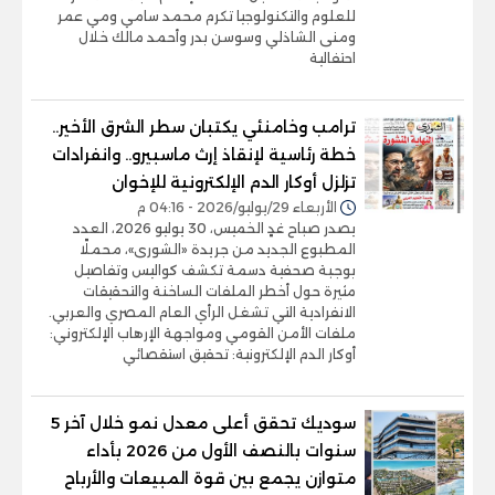
للعلوم والتكنولوجيا تكرم محمد سامي ومي عمر
ومنى الشاذلي وسوسن بدر وأحمد مالك خلال
احتفالية
ترامب وخامنئي يكتبان سطر الشرق الأخير..
خطة رئاسية لإنقاذ إرث ماسبيرو.. وانفرادات
تزلزل أوكار الدم الإلكترونية للإخوان
الأربعاء 29/يوليو/2026 - 04:16 م
يصدر صباح غدٍ الخميس، 30 يوليو 2026، العدد
المطبوع الجديد من جريدة «الشورى»، محملًا
بوجبة صحفية دسمة تكشف كواليس وتفاصيل
مثيرة حول أخطر الملفات الساخنة والتحقيقات
الانفرادية التي تشغل الرأي العام المصري والعربي.
ملفات الأمن القومي ومواجهة الإرهاب الإلكتروني:
أوكار الدم الإلكترونية: تحقيق استقصائي
سوديك تحقق أعلى معدل نمو خلال آخر 5
سنوات بالنصف الأول من 2026 بأداء
متوازن يجمع بين قوة المبيعات والأرباح