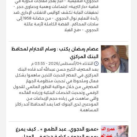
الدجوي» التعليمية. - الباز يفجر مفاجآت مدوية في
قضية «دار التربية»: اجتماعات وهمية ودعاوى حجر. -
تحقيقات النيابة تكشف كواليس الانقلاب الإداري ضد
رائدة التعليم نوال الدجوي. - من حضانة 1958 إلى
ساحات المحاكم.. القصة الكاملة لأزمة عائلة
الدجوي. - «فخ الفيلا
عصام رمضان يكتب : وسام الاحترام لمحافظ
البنك المركزي
الثلاثاء 04/أغسطس/2026 - 03:55 م
يعد المصرف الكبير حسن عبدالله أحد قاده البنك
المركزي في العصر الحديث اللذين ساهموا بشكل
فعال وملحوظ في تحديث منظومة الجهاز
المصرفي من خلال مواكبة التطور العالمي للتحول
الرقمي وتحديث الخدمات البنكية وزياده الفائده
والتي ساهمت في زياده حجم الإيداعات من
المودعين لدى البنوك كما يعد المحافظ أحد ركائز
المساهمة
«عمرو الدجوي.. عبد الطمع » .. كيف يمرغ
«عمرو الدجوي» كرامة جدته في الوحل