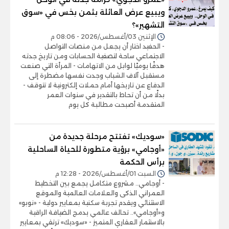
ويبيع عرض العائلة بثمن بخس في «سوق
التشهير»؟
الإثنين 03/أغسطس/2026 - 08:06 م
- الحفيد اختار أن يجعل من منصات التواصل
الاجتماعي ساحة لتصفية الحسابات ومن تاريخ جدته
هدفًا يوميًا لوابل من الاتهامات - المرأة التي صنعت
مستقبل آلاف الشباب وجدت نفسها مضطرة إلى
الدفاع عن تاريخها أمام حملات إلكترونية لا تتوقف -
بدلًا من أن تحاط بالتقدير في سنوات العمر
المتقدمة أصبحت مطالبة كل يوم
«سوديك» تفتتح مرحلة جديدة من
«أوجامي» برؤية متطورة للحياة الساحلية
برأس الحكمة
السبت 01/أغسطس/2026 - 12:28 م
- أوجامي.. مشروع متكامل يجمع بين التخطيط
العمراني الذكى والعلامات العالمية والموقع
الاستثنائي ويقدم تجربة سكنية بمعايير دولية - «نوبو»
و«أوجامي».. تحالف عالمي يدمج الضيافة الراقية
بالاستثمار العقاري المتميز - «سوديك» ترتقي بمعايير