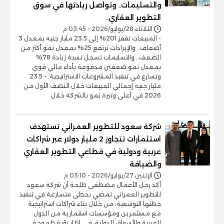
والتسليمات.. وتواصل ريادتها في سوق
التطوير العقاري.
الثلاثاء 28/يوليو/2026 - 03:45 م
- المبيعات تقفز 201% إلى 23.5 مليار جنيه بمعدل 3
أضعاف.. والإيرادات ترتفع 25% بمعدل نمو أكثر من
الضعف.. والتسليمات تسجل نسبة زيادة 78%
بمعدل نمو ضعفين مدفوعة بأداء مالي قوي
وتسارع في تنفيذ المشروعات الاستراتيجية. - 23.5
مليار جنيه إجمالي المبيعات خلال النصف الأول من
2026 في أعلى وتيرة نمو بالشركة خلال
شركة سعود للتطوير العمراني تستهدف
استثمارات تتجاوز 2 مليار دولار عبر شراكات
عربية ودولية في قطاعي التطوير العقاري
والضيافة
الإثنين 27/يوليو/2026 - 03:10 م
أكد رجل الأعمال مصطفى طلحة أن شركة سعود
للتطوير العمراني تمضي بخطى متسارعة في تنفيذ
خطتها التوسعية، من خلال بناء شراكات استراتيجية
مع مستثمرين ومؤسسات استثمارية من الدول
العربية والأسواق الدولية، في إطار رؤية طموحة