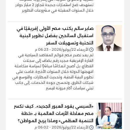
تستهدف ضخ استثمارات جديدة تتجاوز 2 مليار دولار
خلال السنوات المقبلة في مشروعات التطوير
صابر سالم يكتب: مصر الأولى إفريقيًا في
استقبال السائحين بفضل تطوير البنية
التحتية وتسهيلات السفر
الأربعاء 22/يوليو/2026 - 06:23 م
لم يعد تصدر مصر قوائم المقاصد السياحية في
القارة الإفريقية مجرد رقم يضاف إلى سجلات
القطاع، بل أصبح انعكاسًا مباشرًا لسياسة متكاملة
انتهجتها الدولة خلال السنوات الأخيرة، قامت على
تطوير البنية التحتية، وتحديث المطارات، والتوسع في
شبكات الطرق، وتحسين جودة الخدمات، إلى جانب
تبني سياسات أكثر مرونة لتيسير
«السيسي يقود العبور الجديد».. كيف تكسر
مصر معادلة الأزمات العالمية بـ «خطة
التنمية العظمى» وماذا يربح المواطن؟
الأربعاء 22/يوليو/2026 - 06:02 م