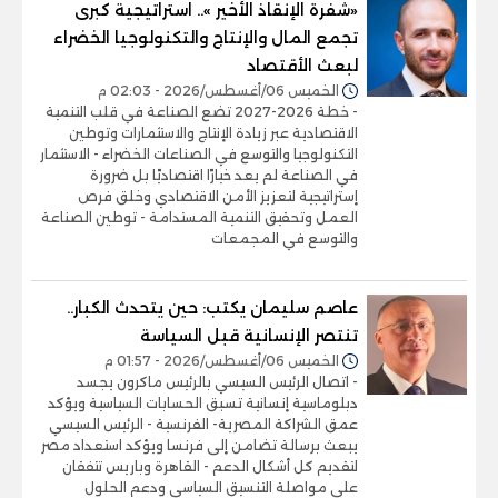
«شفرة الإنقاذ الأخير ».. استراتيجية كبرى
تجمع المال والإنتاج والتكنولوجيا الخضراء
لبعث الأقتصاد
الخميس 06/أغسطس/2026 - 02:03 م
- خطة 2026-2027 تضع الصناعة في قلب التنمية
الاقتصادية عبر زيادة الإنتاج والاستثمارات وتوطين
التكنولوجيا والتوسع في الصناعات الخضراء - الاستثمار
في الصناعة لم يعد خيارًا اقتصاديًا بل ضرورة
إستراتيجية لتعزيز الأمن الاقتصادي وخلق فرص
العمل وتحقيق التنمية المستدامة - توطين الصناعة
والتوسع في المجمعات
عاصم سليمان يكتب: حين يتحدث الكبار..
تنتصر الإنسانية قبل السياسة
الخميس 06/أغسطس/2026 - 01:57 م
- اتصال الرئيس السيسي بالرئيس ماكرون يجسد
دبلوماسية إنسانية تسبق الحسابات السياسية ويؤكد
عمق الشراكة المصرية- الفرنسية - الرئيس السيسي
يبعث برسالة تضامن إلى فرنسا ويؤكد استعداد مصر
لتقديم كل أشكال الدعم - القاهرة وباريس تتفقان
على مواصلة التنسيق السياسي ودعم الحلول