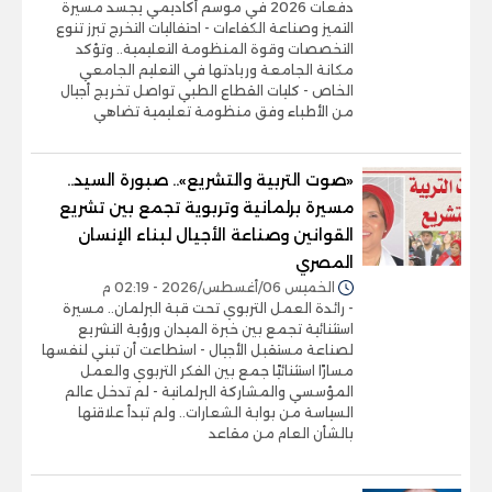
دفعات 2026 في موسم أكاديمي يجسد مسيرة
التميز وصناعة الكفاءات - احتفاليات التخرج تبرز تنوع
التخصصات وقوة المنظومة التعليمية.. وتؤكد
مكانة الجامعة وريادتها في التعليم الجامعي
الخاص - كليات القطاع الطبي تواصل تخريج أجيال
من الأطباء وفق منظومة تعليمية تضاهي
«صوت التربية والتشريع».. صبورة السيد..
مسيرة برلمانية وتربوية تجمع بين تشريع
القوانين وصناعة الأجيال لبناء الإنسان
المصري
الخميس 06/أغسطس/2026 - 02:19 م
- رائدة العمل التربوي تحت قبة البرلمان.. مسيرة
استثنائية تجمع بين خبرة الميدان ورؤية التشريع
لصناعة مستقبل الأجيال - استطاعت أن تبني لنفسها
مسارًا استثنائيًا جمع بين الفكر التربوي والعمل
المؤسسي والمشاركة البرلمانية - لم تدخل عالم
السياسة من بوابة الشعارات.. ولم تبدأ علاقتها
بالشأن العام من مقاعد