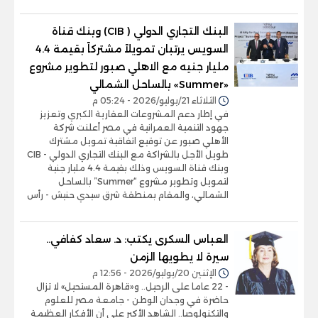
البنك التجاري الدولي ( CIB) وبنك قناة
السويس يرتبان تمويلاً مشتركاً بقيمة 4.4
مليار جنيه مع الاهلي صبور لتطوير مشروع
«Summer» بالساحل الشمالي
الثلاثاء 21/يوليو/2026 - 05:24 م
في إطار دعم المشروعات العقارية الكبري وتعزيز
جهود التنمية العمرانية في مصر أعلنت شركة
الأهلي صبور عن توقيع اتفاقية تمويل مشترك
طويل الأجل بالشراكة مع البنك التجاري الدولي - CIB
وبنك قناة السويس وذلك بقيمة 4.4 مليار جنية
لتمويل وتطوير مشروع “Summer” بالساحل
الشمالي، والمقام بمنطقة شرق سيدي حنيش - رأس
العباس السكرى يكتب: د. سعاد كفافي..
سيرة لا يطويها الزمن
الإثنين 20/يوليو/2026 - 12:56 م
- 22 عاما على الرحيل.. و«قاهرة المستحيل» لا تزال
حاضرة في وجدان الوطن - جامعة مصر للعلوم
والتكنولوجيا.. الشاهد الأكبر على أن الأفكار العظيمة