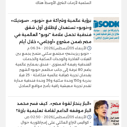
السلمية لأزمات الشرق الأوسط هناك
برؤية عالمية وشراكة مع «نوبو».. «سوديك»
و«نوبو» تستعدان لإطلاق أول شقق
فندقية تحمل علامة "نوبو" العالمية في
مصر ضمن مشروع «أوجامي» خلال أيام
الأربعاء 05/أغسطس/2026 - 06:34 م
- «نوبو ريزيدنسز» مجتمع سكني متميز يجمع بين
الفيلات الفاخرة والوحدات السكنية والخدمات
الفندقية رفيعة المستوى - فندق بمعايير عالمية
يضم 80 غرفة إلى جانب مطعم «نوبو» الشهير
يقدمان تجربة ضيافة عالمية متكاملة - 25 فيلا
بحرية و150 وحدة سكنية و36 وحدة فندقية مدارة
تقدم تجربة معيشية راقية بأميز مواقع الساحل
«الباز ينحاز لقوة مصر».. كيف فسر محمد
الباز موقفه الداعم لقامة تعليمية بارزة؟
الأربعاء 05/أغسطس/2026 - 02:50 ص
- كواليس النزاع العائلي على إمبراطورية «نوال