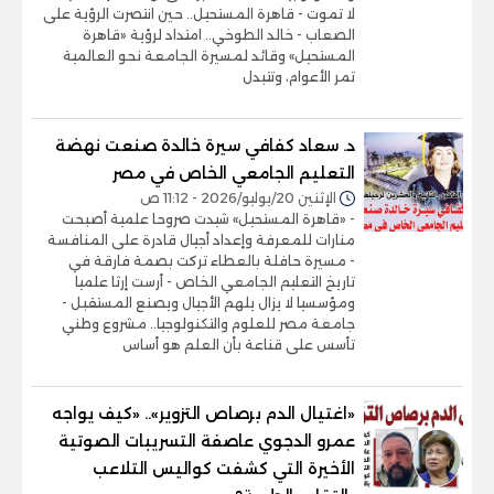
لا تموت - قاهرة المستحيل.. حين انتصرت الرؤية على
الصعاب - خالد الطوخي.. امتداد لرؤية «قاهرة
المستحيل» وقائد لمسيرة الجامعة نحو العالمية
تمر الأعوام، وتتبدل
د. سعاد كفافي سيرة خالدة صنعت نهضة
التعليم الجامعي الخاص في مصر
الإثنين 20/يوليو/2026 - 11:12 ص
- «قاهرة المستحيل» شيدت صروحا علمية أصبحت
منارات للمعرفة وإعداد أجيال قادرة على المنافسة
- مسيرة حافلة بالعطاء تركت بصمة فارقة في
تاريخ التعليم الجامعي الخاص - أرست إرثا علميا
ومؤسسيا لا يزال يلهم الأجيال ويصنع المستقبل -
جامعة مصر للعلوم والتكنولوجيا.. مشروع وطني
تأسس على قناعة بأن العلم هو أساس
«اغتيال الدم برصاص التزوير».. «كيف يواجه
عمرو الدجوي عاصفة التسريبات الصوتية
الأخيرة التي كشفت كواليس التلاعب