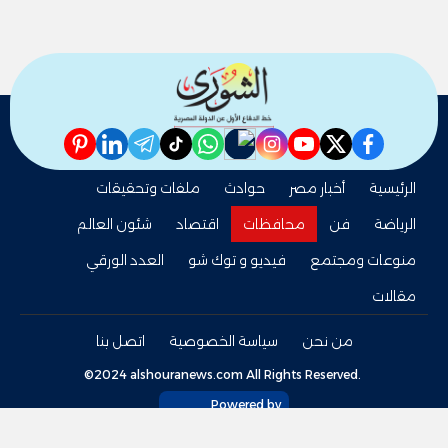
pinterest
linkedin
telegram
whatsapp
tiktok
instagram
nabd
youtube
twitter
facebook
الرئيسية
أخبار مصر
حوادث
ملفات وتحقيقات
الرياضة
فن
محافظات
اقتصاد
شئون العالم
منوعات ومجتمع
فيديو و توك شو
العدد الورقي
مقالات
من نحن
سياسة الخصوصية
اتصل بنا
©2024 alshouranews.com All Rights Reserved.
Powered by
tel