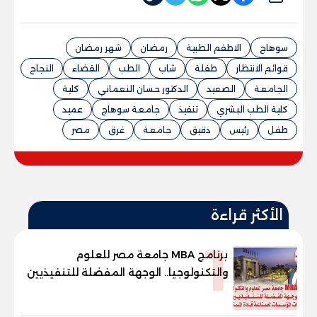
سوهاج
الاطقم الطبية
رمضان
شهر رمضان
قوائم الانتظار
طفلة
شاب
الطب
القضاء
النجاح
الجامعة
الصعيد
الدكتور حسان النعماني
كلية
كلية الطب البشري
تنفيذ
جامعة سوهاج
عميد
طفل
رئيس
دقيق
جامعة
غرق
مصر
الأكثر قراءة
1
برنامج MBA جامعة مصر للعلوم
والتكنولوجيا.. الوجهة المفضلة للتنفيذيين
وقيادات المؤسسات لصناعة قادة
المستقبل