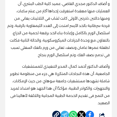
و أضاف الدكتور مجدي القاضي، عميد كلية الطب البشري، أن
العمليات منها معقدة استغرقت إحداها أكثر من عشر ساعات،
ومنها حالتين نادرتين الأولى كانت لشاب في الثلاثينات يعاني من
قرحة سرطانية بالخد الأيسر امتدت إلى الغدد الليمفاوية بالرقبة، وتم
استئصال الورم بالكامل وإعادة بناء الخد برقعة لحمية من الذراع،
بالتعاون مع وحدة الجراحات الميكروسكوبية، والحالة الثانية فكانت
لطفلة عمرها عامان ونصف، تعاني من ورم بالفك السفلي تسبب
في تدمير نصف الفك، وتم استئصال الورم بنجاح.
وأضاف الدكتور أحمد كمال، المدير التنفيذي للمستشفيات
الجامعية، أن هذه النجاحات المتكررة هي جزء من منظومة تطوير
شاملة تشهدها مستشفيات جامعة سوهاج، من حيث الإمكانات،
والتجهيزات، والكوادر الطبية، مؤكدًا أن هذا الجهد هو امتداد لمزيد
من التميز فى تقديم الخدمة الطبية المجانية واللائقة لأهالينا فى
الصعيد.
شارك