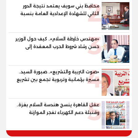
2
محافظ بني سويف يعتمد نتيجة الدور
الثاني للشهادة الإعدادية العامة بنسبة
79.9% نظامي ...و69.55% منازل.. و70.56%
للمهنية .. و100% للصُم وضعاف السمع
3
والنور للمكفوفين
«مهندس خارطة السلام».. كيف حول الوزير
حسن رشاد شروط الحرب المعقدة إلى
"خارطة طريق" للانسحاب والإعمار؟
4
«صوت التربية والتشريع».. صبورة السيد..
مسيرة برلمانية وتربوية تجمع بين تشريع
القوانين وصناعة الأجيال لبناء الإنسان
المصري
5
عقل القاهرة ينسج هندسة السلام بغزة..
وقنبلة دعم الكهرباء تفجر الموازنة