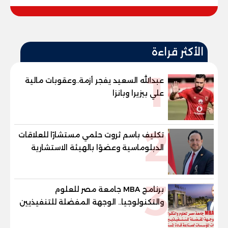
الأكثر قراءة
1
عبدالله السعيد يفجر أزمة..وعقوبات مالية
علي بيزيرا وبانزا
2
تكليف باسم ثروت حلمي مستشارًا للعلاقات
الدبلوماسية وعضوًا بالهيئة الاستشارية
العليا لمنظمة «جاد جمينت يوإن»
3
برنامج MBA جامعة مصر للعلوم
والتكنولوجيا.. الوجهة المفضلة للتنفيذيين
وقيادات المؤسسات لصناعة قادة
المستقبل