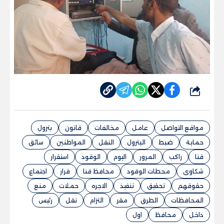
شارك
مواقع التواصل
عامل
مخالفات
قانون
بترول
حماية
ضبط
البترول
النقل
المواطنين
سائق
قنا
راكب
المرور
اليوم
الوقود
استقرار
شكاوى
محطات الوقود
محافظ قنا
قرار
اجتماع
حقوقهم
تحقيق
تنفيذ
الاجره
حملات
منع
المحافظات
الطرق
مقر
التزام
نقل
رئيس
داخل
محافظ
اول