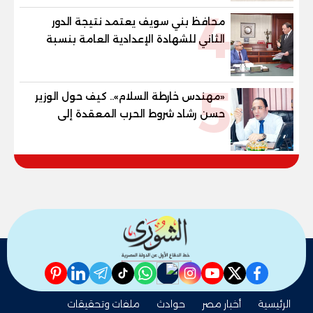
4
محافظ بني سويف يعتمد نتيجة الدور
الثاني للشهادة الإعدادية العامة بنسبة
79.9% نظامي ...و69.55% منازل.. و70.56%
للمهنية .. و100% للصُم وضعاف السمع
5
والنور للمكفوفين
«مهندس خارطة السلام».. كيف حول الوزير
حسن رشاد شروط الحرب المعقدة إلى
"خارطة طريق" للانسحاب والإعمار؟
pinterest
linkedin
telegram
whatsapp
tiktok
instagram
nabd
youtube
twitter
facebook
الرئيسية
أخبار مصر
حوادث
ملفات وتحقيقات