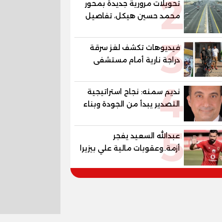
2
تحويلات مرورية جديدة بمحور
محمد حسين هيكل، تفاصيل
الغلق على مرحلتين
3
فيديوهات تكشف لغز سرقة
دراجة نارية أمام مستشفى
بمدينة نصر
4
نديم سمنه: نجاح استراتيجية
التصدير يبدأ من الجودة وبناء
الثقة في شعار "صنع في
5
مصر"
عبدالله السعيد يفجر
أزمة..وعقوبات مالية علي بيزيرا
وبانزا