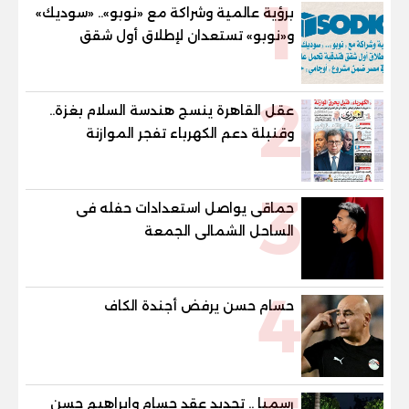
1
برؤية عالمية وشراكة مع «نوبو».. «سوديك»
و«نوبو» تستعدان لإطلاق أول شقق
فندقية تحمل علامة "نوبو" العالمية في
مصر ضمن مشروع «أوجامي» خلال أيام
2
عقل القاهرة ينسج هندسة السلام بغزة..
وقنبلة دعم الكهرباء تفجر الموازنة
3
حماقى يواصل استعدادات حفله فى
الساحل الشمالى الجمعة
4
حسام حسن يرفض أجندة الكاف
رسميا .. تجديد عقد حسام وابراهيم حسن