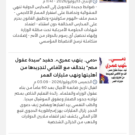
الإثنين 13/يوليو/2026 - 11:41 م
- ضوابط جديدة للتحويل إلى المدارس الدولية تنهي
العشوائية وتحافظ على استقرار المسار الأكاديمي -
حسم ملف «الهوم سكولينج» وتطبيق القانون بحزم
على المدارس المخالفة دون استثناء - اعتماد
شهادات الدبلومة الأمريكية تحت مظلة الوزارة
وإنهاء تحصيل أي رسوم بالدولار من الأسر - إصلاحات
متكاملة ترسخ الانضباط المؤسسي
«دمي.. ينهب عمري».. حفيد "سيدة عقول
مصر" يتحالف مع الأفاعي لتجريدها من
أهليتها ونهب مليارات العمر
الخميس 09/يوليو/2026 - 03:09 م
اغتيال تاريخ صانعة الأجيال بعد 60 عاماً من بناء
عقول الوزراء والعلماء.. رائدة التعليم الخاص بمصر
تواجه جحود الصغار وعقوق السوشيال ميديا..
والطب النفسي يرد اعتبارها ويفضح زيف دعوى
الحجر. زلزال المليارات يهز إمبراطورية الدجوي تتبع
الأثر المالي يكشف لغز اختفاء ملايين الدولارات
والذهب من الخزائن الشخصية