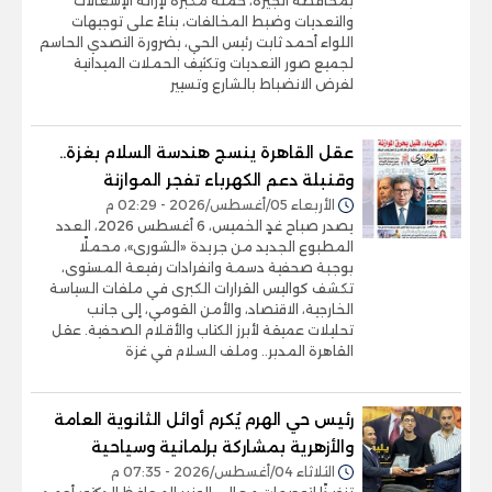
بمحافظة الجيزة، حملة مكبرة لإزالة الإشغالات
والتعديات وضبط المخالفات، بناءً على توجيهات
اللواء أحمد ثابت رئيس الحي، بضرورة التصدي الحاسم
لجميع صور التعديات وتكثيف الحملات الميدانية
لفرض الانضباط بالشارع وتسيير
عقل القاهرة ينسج هندسة السلام بغزة..
وقنبلة دعم الكهرباء تفجر الموازنة
الأربعاء 05/أغسطس/2026 - 02:29 م
يصدر صباح غدٍ الخميس، 6 أغسطس 2026، العدد
المطبوع الجديد من جريدة «الشورى»، محملًا
بوجبة صحفية دسمة وانفرادات رفيعة المستوى،
تكشف كواليس القرارات الكبرى في ملفات السياسة
الخارجية، الاقتصاد، والأمن القومي، إلى جانب
تحليلات عميقة لأبرز الكتاب والأقلام الصحفية. عقل
القاهرة المدبر.. وملف السلام في غزة
رئيس حي الهرم يُكرم أوائل الثانوية العامة
والأزهرية بمشاركة برلمانية وسياحية
الثلاثاء 04/أغسطس/2026 - 07:35 م