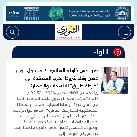
اللواء
«مهندس خارطة السلام».. كيف حول الوزير
حسن رشاد شروط الحرب المعقدة إلى
"خارطة طريق" للانسحاب والإعمار؟
الخميس 06/أغسطس/2026 - 02:30 م
- لماذا تحركت مصر للوصول لتنفيذ المرحلة الثانية
من اتفاق غزة؟.. ولماذا استجابت حماس والفصائل
الفلسطينية لمقترحات القاهرة؟ - ما سر قول ترامب:
شكرًا مصر.. لديها رجال أكفاء قادرون على قيادة
أخطر المفاوضات بنجاح - بإرادة مصرية صلبة..
توجيهات السيسي تكسر الحصار وتقود ملحمة إعمار
غزة لم يكن التوصل إلى