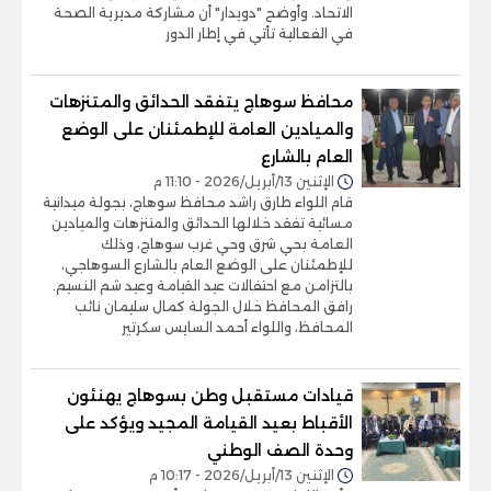
الاتحاد. وأوضح "دويدار" أن مشاركة مديرية الصحة
في الفعالية تأتي في إطار الدور
محافظ سوهاج يتفقد الحدائق والمتنزهات
والميادين العامة للإطمئنان على الوضع
العام بالشارع
الإثنين 13/أبريل/2026 - 11:10 م
قام اللواء طارق راشد محافظ سوهاج، بجولة ميدانية
مسائية تفقد خلالها الحدائق والمتنزهات والميادين
العامة بحي شرق وحي غرب سوهاج، وذلك
للإطمئنان على الوضع العام بالشارع السوهاجي،
بالتزامن مع احتفالات عيد القيامة وعيد شم النسيم.
رافق المحافظ خلال الجولة كمال سليمان نائب
المحافظ، واللواء أحمد السايس سكرتير
قيادات مستقبل وطن بسوهاج يهنئون
الأقباط بعيد القيامة المجيد ويؤكد على
وحدة الصف الوطني
الإثنين 13/أبريل/2026 - 10:17 م