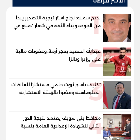
الأكثر قراءة
1
نديم سمنه: نجاح استراتيجية التصدير يبدأ
من الجودة وبناء الثقة في شعار "صنع في
مصر"
2
عبدالله السعيد يفجر أزمة..وعقوبات مالية
علي بيزيرا وبانزا
3
تكليف باسم ثروت حلمي مستشارًا للعلاقات
الدبلوماسية وعضوًا بالهيئة الاستشارية
العليا لمنظمة «جاد جمينت يوإن»
4
محافظ بني سويف يعتمد نتيجة الدور
الثاني للشهادة الإعدادية العامة بنسبة
79.9% نظامي ...و69.55% منازل.. و70.56%