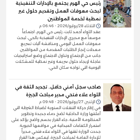
رئيس حي الهرم يجتمع بالإدارات التنفيذية
لبحث معوقات العمل وتقديم حلول غير
نمطية لخدمة المواطنين
الثلاثاء 28/يوليو/2026 - 06:46 م
عقد اللواء أحمد ثابت، رئيس حي الهرم، اجتماعاً
موسعاً مع مديري الإدارات التنفيذية بالحي، لبحث
معوقات العمل اليومي ومناقشة آليات تسريع
معدلات إنجاز الطلبات المقدمة من المواطنين.
جانب من الإجتماع وتناول الاجتماع وضع استراتيجيات
عاجلة لإيجاد حلول سريعة وغير نمطية للمشكلات
اليومية التي تواجه سكان الحي،
صاحب سجل أمني حافل.. تجديد الثقة في
اللواء علاء فتحي مدير مباحث الجيزة
الإثنين 27/يوليو/2026 - 09:48 م
في إطار حركة التنقلات السنوية لضباط الشرطة التي
أعلنتها وزارة الداخلية لضخ دماء جديدة وتطوير
المنظومة الأمنية، جاء القرار بحسم واضح يؤكد على
استمرار الكفاءات الميدانية في مواقعها الحيوية.
جددت الوزارة ثقتها في اللواء علاء فتحي مديراً
للإدارة العامة لمباحث الجيزة، ليعكس هذا القرار