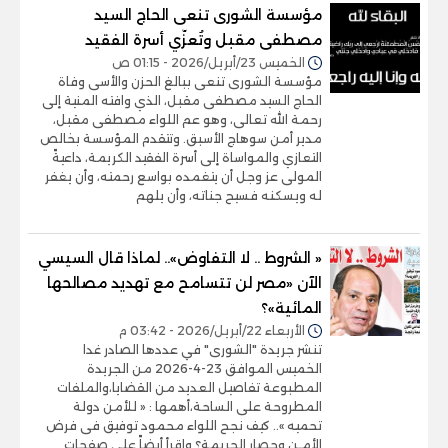
مؤسسة الشورى تنعى الحاج السيد
مصطفى مقبل وتُعزّي أسرة الفقيد
الخميس 23/أبريل/2026 - 01:15 ص
مؤسسة الشورى تنعى ببالغ الحزن والأسى وفاة
الحاج السيد مصطفى مقبل، الذي وافته المنية إلى
رحمة الله تعالى، وهو عم اللواء مصطفى مقبل،
مدير أمن سوهاج الأسبق. وتتقدم المؤسسة بخالص
التعازي والمواساة إلى أسرة الفقيد الكريمة، داعيةً
المولى عز وجل أن يتغمده بواسع رحمته، وأن يغفر
له ويسكنه فسيح جناته، وأن يلهم
« الشروط .. لا التفاوض».. لماذا قال السيسي
الآن «مصر لن تتسامح مع تهديد مصالحها
المائية»؟
الأربعاء 22/أبريل/2026 - 03:42 م
تنشر جريدة "الشورى" في عددها الصادر غدا
الخميس الموافق 23-4-2026 من الجريدة
المطبوعة تفاصيل العديد من القضايا،والملفات
المطروحة على الساحة،أهمها : « للأمن دولة
تحميه ».. كيف نجح اللواء محمود توفيق فى فرض
الأمـن وحصار الجريمة؟ واقرأ أيضاً على صفحات