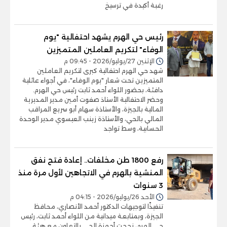
رغبة أكيدة في ترسيخ
رئيس حي الهرم يشهد احتفالية "يوم
الوفاء" لتكريم العاملين المتميزين
الإثنين 27/يوليو/2026 - 09:45 م
شهد حي الهرم احتفالية كبرى لتكريم العاملين
المتميزين تحت شعار "يوم الوفاء"، في أجواء عائلية
دافئة، بحضور اللواء أحمد ثابت رئيس حي الهرم.
وحضر الاحتفالية الأستاذ صفوت أمين مدير المديرية
المالية بالجيزة، والأستاذة سهام أبو سريع المراقب
المالي بالحي، والأستاذة زينب العيسوي مدير الوحدة
الحسابية، وسط تواجد
رفع 1800 طن مخلفات.. إعادة فتح نفق
المنشية بالهرم في الاتجاهين لأول مرة منذ
3 سنوات
الأحد 26/يوليو/2026 - 04:15 م
تنفيذًا لتوجيهات الدكتور أحمد الأنصاري، محافظ
الجيزة، وبمتابعة ميدانية من اللواء أحمد ثابت، رئيس
حي الهرم، نجحت أجهزة الحي بالتعاون مع هيئة