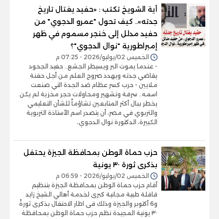
أية الشويخ تكتب : «حفيد يغتال تاريخ
جدته».. كيف تحول "عمرو الدجوي" من
حفيد مدلل إلى خنجر مسموم في ظهر
إمبراطورية "نوال الدجوي"؟
الخميس 02/يوليو/2026 - 07:25 م
- عندما يموت البر ويسيطر الجشع.. حفيد الجحود
يقاضي جدته ويهدد صروح العلم من أجل حفنة
ملايين - حرب كسر عظام ضد الجدة التي صنعت
اسمه.. سرقة وتشهير ومحاولات حجر مخزية لم يكن
يخطر ببال أكثر المتابعين تشاؤماً للشأن التعليمي
والتربوي في مصر، أن يتصدر اسم الأستاذة التربوية
الكبيرة، الدكتورة نوال الدجوي،
حزب حماة الوطن بمحافظة الجيزة يحتفل
بذكرى ثورة ٣٠ يونية
الخميس 02/يوليو/2026 - 06:59 م
أقام حزب حماة الوطن بمحافظة الجيزة بتنظيم
قافلة طبية مجانية كبرى لخدمة أهالي الشيخ زايد
و6 أكتوبر والجيزة وذلك فى اطار الاحتفال بذكرى ثورةً
٣٠ يونية المجيدة نظم حزب حماة الوطن بمحافظة