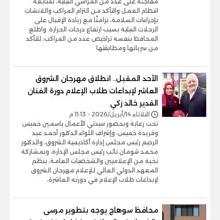
مفاجئة على عدد من المراسي النيلية، لمتابعة
انتظام العمل والتأكد من التزام المراكب واللانشات
بإجراءات السلامة، تزامنًا مع زيادة الإقبال على
الرحلات النيلية بسبب ارتفاع درجات الحرارة. واطلع
المحافظ بنفسه تراخيص عدد من المراكب، للتأكد
من سريانها ومطابقتها
الأحد المقبل.. انطلاق مهرجان الشروق
العاشر لإبداعات طلاب الإعلام دورة الفنان
القدير خالد زكي
الثلاثاء 14/أبريل/2026 - 11:13 م
تحت رعاية وبحضور سيدتي الأعمال ياسمين خميس
وفريدة خميس، وإشراف اللواء الدكتور أحمد عبد
الرحيم رئيس مجلس إدارة أكاديمية الشروق، والدكتور
محمد شومان نائب رئيس مجلس الإدارة، وبمشاركة
نخبة من الإعلاميين والشخصيات العامة، ينظم
المعهد الدولي العالي للإعلام مهرجان الشروق
لإبداعات طلاب الإعلام في دورته العاشرة،
محافظ سوهاج يوجه بتطوير مرسى