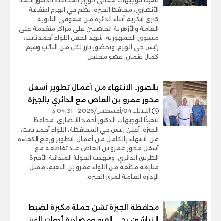
تنفيذًا لتوجيهات معالي الوزير المحافظ الدكتور أحمد
الأنصاري، محافظ الجيزة، نظّم حي الهرم احتفالية
كبرى لتكريم أبناء الدائرة من متفوقي الثانوية
العامة والأزهرية الحاصلين على مراكز متقدمة على
مستوى الجمهورية. شهد الحفل اللواء أحمد ثابت،
رئيس حي الهرم، وبحضور بارز لكل من النائب وسيم
كمال عثمان، عضو مجلس
بالصور.. الانتهاء من أعمال تطوير أسفل
محور عمرو بن العاص مع الدائري بالجيزة
الثلاثاء 04/أغسطس/2026 - 04:31 م
تنفيذًا لتوجيهات الدكتور أحمد الأنصاري، محافظ
الجيزة، أعلن رئيس حي المحافظة، اللواء أحمد ثابت،
عن الانتهاء بالكامل من أعمال التطوير ورفع الكفاءة
أسفل محور عمرو بن العاص عند تقاطعه مع
الطريق الدائري. وشهدت الجولة الميدانية الأخيرة
متابعة مكثفة من اللواء عمرو بن النعيم، ممثل
الإدارة العامة لمرور الجيزة،
محافظة الجيزة تشن حملة مكبرة لضبط
النباشين بحي الهرم ومصادرة أدوات الفرز