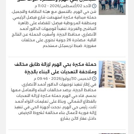
الأحد 02/أغسطس/2026 - 11:02 م
شن حي الهرم، بالتنسيق مع هيئة النظافة والتجميل،
حملة ميدانية مكبرة استهدفت شارع فيصل الرئيسي
ومنطقة المريوطية فيصل؛ للقضاء على ظاهرة
النباشين والفريزة، تنفيذاً لتوجيهات الدكتور أحمد
الأنصاري، محافظ الجيزة. وأسفرت الحملة عن النتائج
التالية: مصادرة 26 جونية تحتوي على مخلفات
مفروزة. ضبط تريسيكل مستخدم
حملة مكبرة بحي الهرم لإزالة طابق مخالف
وملاحقة التعديات على البناء بالجيزة
الخميس 30/يوليو/2026 - 09:46 م
في إطار تنفيذ توجيهات الدكتور أحمد الأنصاري،
محافظ الجيزة، برصد مخالفات البناء والتعامل معها
بحسم، قاد حي الهرم حملة مكبرة لإزالة التعديات
بالقطاع الشمالي. وبناءً على تعليمات اللواء أحمد
ثابت، رئيس حي الهرم، نجحت أجهزة الحي في تنفيذ
إزالة فورية لأعمال بناء مخالفة لشروط الترخيص
داخل عقار كائن بشارع