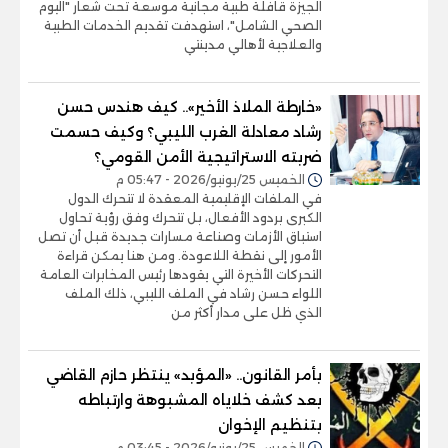
الجيزة قافلة طبية مجانية موسعة تحت شعار "اليوم
الصحي الشامل"، استهدفت تقديم الخدمات الطبية
والعلاجية لأهالي مدينتي
«خارطة الملاذ الأخير».. كيف هندس حسن
رشاد معادلة الغرب الليبي؟ وكيف حسمت
ضربته الاستراتيجية الأمن القومي؟
الخميس 25/يونيو/2026 - 05:47 م
في الملفات الإقليمية المعقدة لا تتحرك الدول
الكبرى بردود الأفعال، بل تتحرك وفق رؤية تحاول
استباق الأزمات وصناعة مسارات جديدة قبل أن تصل
الأمور إلى نقطة اللاعودة. ومن هنا يمكن قراءة
التحركات الأخيرة التي يقودها رئيس المخابرات العامة
اللواء حسن رشاد في الملف الليبي، ذلك الملف
الذي ظل على مدار أكثر من
بأمر القانون.. «المؤبد» ينتظر حازم القاضي
بعد كشف خلاياه المشبوهة وارتباطه
بتنظيم الإخوان
الخميس 25/يونيو/2026 - 03:45 م