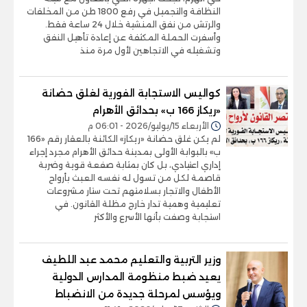
النظافة والتجميل في رفع 1800 طن من المخلفات
والرتش من نفق المنشية خلال 24 ساعة فقط.
وأسفرت الحملة المكثفة عن إعادة تأهيل النفق
وتشغيله في الاتجاهين لأول مرة منذ
كواليس الاستجابة الفورية لغلق حضانة
«ريكاز 166 ب» بحدائق الأهرام
الأربعاء 15/يوليو/2026 - 06:01 م
لم يكن غلق حضانة «ريكاز» الكائنة بالعقار رقم «166
ب» بالبوابة الأولى بمدينة حدائق الأهرام مجرد إجراء
إداري اعتيادي، بل كان بمثابة صفعة قوية وضربة
قاصمة لكل من تسول له نفسه العبث بأرواح
الأطفال والاتجار بسلامتهم تحت ستار مشروعات
تعليمية وهمية تدار خارج مظلة القانون. في
استجابة وصفت بأنها الأسرع والأكثر
وزير التربية والتعليم محمد عبد اللطيف
يعيد ضبط منظومة المدارس الدولية
ويؤسس لمرحلة جديدة من الانضباط