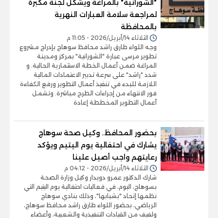
"الشورانية" بالمراغة ويشكل لجنة مكبرة
لمراجعة سلامة العبارات النهرية
بالمحافظة
الثلاثاء 14/أبريل/2026 - 11:05 م
وجه اللواء طارق راشد محافظ سوهاج بإدراج مشروع
تطوير مرسى عبارة "الشورانية" بمركز ومدينة
المراغة ضمن أعمال الخطة الاستثمارية الحالية. و
شدد "راشد" على سرعة تدبير الاعتمادات المالية
اللازمة للبدء في تنفيذ أعمال التطوير ورفع الكفاءة
فور الانتهاء من إجراءات الطرح مباشرة. وتشمل
أعمال التطوير المخططة إعادة
بحضور المحافظ.. وكيل صحة سوهاج
يشارك في احتفالية يوم اليتيم ويؤكد
رعايتهم واجب أصيل علينا
الثلاثاء 14/أبريل/2026 - 04:12 م
شارك الدكتور عمرو دويدار وكيل وزارة الصحة
بسوهاج، اليوم، في فعاليات احتفالية يوم اليتيم التي
نظمها إتحاد "بشبابها"، وذلك بنادي سوهاج
الرياضي، بحضور اللواء طارق راشد محافظ سوهاج،
ولفيف من القيادات التنفيذية والشعبية، وأعضاء