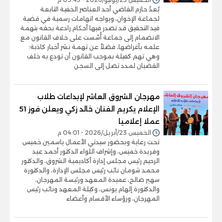
يُعدّ حازم القاضي أحد العناصر الخفية التابعة
لجماعة الإخوان، ويواجه اتهامات رسمية في قضية
قيد التحقيق قد تصدر فيها أحكام رادعة بحقه بتهمة
الانضمام إلى جماعة أُسّست على خلاف القانون مع
علمه بأغراضها، فضلاً عن تهمة نشر أخبار كاذبة؛
وهي تهم كفيلة بموجب القانون أن تودع به خلف
القضبان لمدد تصل إلى السجن
مهرجان الشروق العاشر لإبداعات طلاب
الإعلام يكريم الفنان خالد زكي ويعلن فوز 51
عملا إعلاميا
الخميس 23/أبريل/2026 - 04:01 م
تحت رعاية وبحضور سيدتي الأعمال ياسمين خميس
وفريدة خميس، وإشراف اللواء الدكتور أحمد عبد
الرحيم رئيس مجلس إدارة أكاديمية الشروق، والدكتور
محمد شومان نائب رئيس مجلس الإدارة، والدكتورة
سهير صالح، عميدة المعهد ورئيسة المهرجان،
والدكتورة إلهام يونس، وكيلة المعهد ونائب رئيس
المهرجان، ورؤساء الأقسام وأعضاء