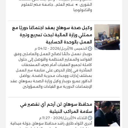
الشورى: ◄ عـصر العلم.. جامعة مصر للعلوم
والتكنولوجيا
وكيل صحة سوهاج يعقد اجتماعًا دوريًا مع
ممثلي وزارة المالية لبحث تسريع وتيرة
العمل بالوحدة الحسابية
الخميس 16/أبريل/2026 - 04:12 م
دويدار: نعمل دائمًا لصالح العمل والعاملين وفق
القواعد والمعايير المنظمة والتوصل إلى حلول
كاملة لجميع العقبات أمام صرف المستحقات
المتأخرة في إطار الحرص على متابعة سير العمل
بمختلف إدارات ووحدات مديرية الصحة، يواصل
الدكتور عمرو دويدار وكيل وزارة الصحة بسوهاج، عقد
الإجتماعات الدورية مع القيادات والمسؤولين
محافظ سوهاج: لن أرحم أي تقصير في
سلامة المراكب النيلية
الثلاثاء 14/أبريل/2026 - 11:27 م
أجرى اللواء طارق راشد محافظ سوهاج، جولة ميدانية