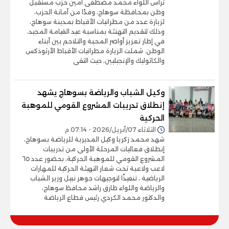
ترأس اللواء محمد مصطفى أمين حزب مستقبل
وطن بمحافظة سوهاج، وفدًا من أمانة الحزب،
لزيارة عدد من مطرانيات الأقباط بمدينة سوهاج،
وذلك لتقديم التهنئة بمناسبة عيد القيامة المجيد،
في إطار تعزيز أواصر المحبة والتلاحم بين أبناء
الوطن. شملت الزيارة مطرانيات الأقباط الأرثوذكس
والكاثوليك والإنجيليين، حيث التقى
وكيل الشباب والرياضة بسوهاج يشهد
إنطلاق تدريبات المشروع القومي للموهبة
الحركية
الثلاثاء 07/أبريل/2026 - 07:14 م
شهد محمد زكريا وكيل المديرية للرياضة بسوهاج،
إنطلاق فعاليات المرحلة الأولى من تدريبات
المشروع القومي للموهبة الحركية، بحضور عدد ٦٥
لاعب ولاعبة تحت شعار التهيئة الحركية للمهارات
الرياضية ، تنفيذًا لتوجيهات جوهر نبيل وزير الشباب
والرياضة واللواء طارق راشد محافظ سوهاج،
والدكتور محمد الكردي رئيس قطاع الرياضة