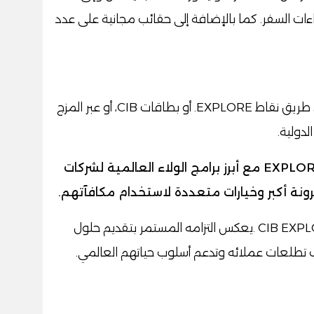
FAST TRA لتسهيل إجراءات السفر. كما بالإضافة إلى حقائب مجانية على عدد
ويتمتع العملاء بحرية كاملة في الدفع عن طريق نقاط EXPLORE. أو بطاقات CIB، أو عبر المزج
لدولية.
كما يوفر البرنامج ميزة استبدال نقاط EXPLORE مع أبرز برامج الولاء العالمية لشركات
رونة أكبر وخيارات متعددة لاستخدام مكافآتهم.
كما أكد البنك التجاري الدولي أن برنامج CIB EXPLORE .يعكس التزامه المستمر بتقديم حلول
 تطلعات عملائه وتدعم أسلوب حياتهم العالمي.