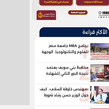
الأكثر قراءة
1
برنامج MBA جامعة مصر
للعلوم والتكنولوجيا.. الوجهة
المفضلة للتنفيذيين وقيادات
2
المؤسسات لصناعة قادة
محافظ بني سويف يعتمد
المستقبل
نتيجة الدور الثاني للشهادة
الإعدادية العامة بنسبة
3
79.9% نظامي ...و69.55%
«مهندس خارطة السلام».. كيف
منازل.. و70.56% للمهنية ..
حول الوزير حسن رشاد شروط
و100% للصُم وضعاف السمع
الحرب المعقدة إلى "خارطة
والنور للمكفوفين
طريق" للانسحاب والإعمار؟