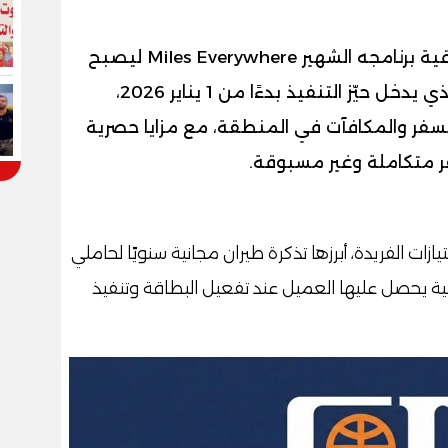
أعلن البنك التجاري الدولي (CIB) عن ترقية برنامجه الشهير Miles Everywhere ليصبح
في نسخته الجديدة CIB EXPLORE، الذي يدخل حيّز التنفيذ بدءًا من 1 يناير 2026،
لسفر والمكافآت في المنطقة، مع مزايا حصرية
ر متكاملة وغير مسبوقة.
ازات الفريدة، أبرزها تذكرة طيران مجانية سنويًا لحاملي
 نقاط ترحيبية يحصل عليها العميل عند تفعيل البطاقة وتنفيذ