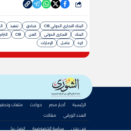
شارك
البنك التجاري الدولي CIB
فنادق
تنفيذ
ال
البنك
التجارى الدولى
الفن
CIB
التزام
كرة
عامل
الإمارات
الرئيسية
أخبار مصر
حوادث
ملفات وتحقي
العدد الورقي
مقالات
من نحن
سياسة الخصوصية
اتصل بنا