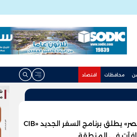
ن
محافظات
اقتصاد
« البنك التجاري الدولي CIB- مصر» يطلق برنامج السفر الجديد «CIB