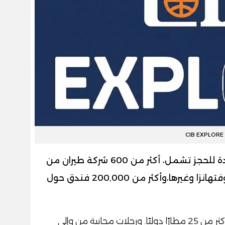
CIB EXPLORE
كما يتيح CIB EXPLORE منصة موحدة للحجز تشمل، أكثر من 600 شركة طيران من
بينها الإماراتية. مصر للطيران، الاتحاد، لوفتهانزا وغيرها،وأكثر من 200,000 فندق حول
كما تشمل الدخول إلى صالات مطارية في أكثر من 25 مطارًا دوليًا. ورحلات مجانية من وإلى