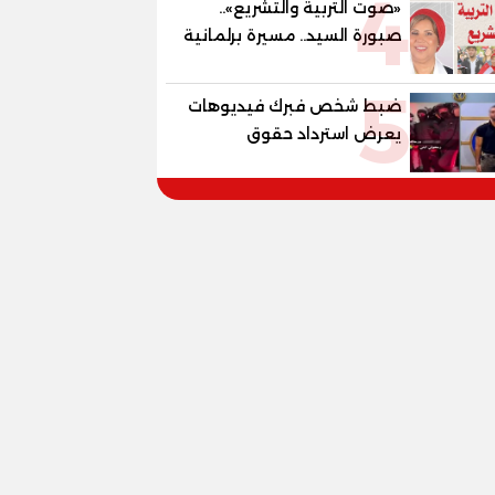
4
«صوت التربية والتشريع»..
صبورة السيد.. مسيرة برلمانية
وتربوية تجمع بين تشريع
5
القوانين وصناعة الأجيال لبناء
ضبط شخص فبرك فيديوهات
الإنسان المصري
يعرض استرداد حقوق
المواطنين بالقوة