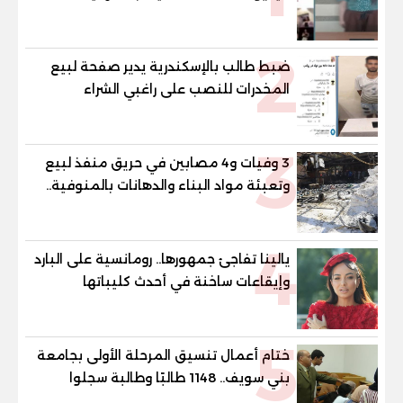
2
ضبط طالب بالإسكندرية يدير صفحة لبيع
المخدرات للنصب على راغبي الشراء
3
3 وفيات و4 مصابين في حريق منفذ لبيع
وتعبئة مواد البناء والدهانات بالمنوفية..
والمحافظ يتابع من موقع الحادث
4
يالينا تفاجئ جمهورها.. رومانسية على البارد
وإيقاعات ساخنة في أحدث كليباتها
5
ختام أعمال تنسيق المرحلة الأولى بجامعة
بني سويف.. 1148 طالبًا وطالبة سجلوا
رغباتهم