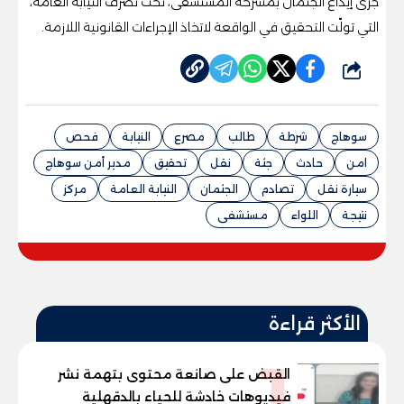
جرى إيداع الجثمان بمشرحة المستشفى، تحت تصرف النيابة العامة،
التي تولّت التحقيق في الواقعة لاتخاذ الإجراءات القانونية اللازمة.
شارك
سوهاج
شرطة
طالب
مصرع
النيابة
فحص
امن
حادث
جثة
نقل
تحقيق
مدير أمن سوهاج
سيارة نقل
تصادم
الجثمان
النيابة العامة
مركز
نتيجة
اللواء
مستشفى
الأكثر قراءة
1
القبض على صانعة محتوى بتهمة نشر
فيديوهات خادشة للحياء بالدقهلية