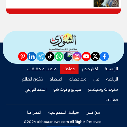
pinterest
linkedin
telegram
whatsapp
tiktok
instagram
nabd
youtube
twitter
facebook
الرئيسية
أخبار مصر
حوادث
ملفات وتحقيقات
الرياضة
فن
محافظات
اقتصاد
شئون العالم
منوعات ومجتمع
فيديو و توك شو
العدد الورقي
مقالات
من نحن
سياسة الخصوصية
اتصل بنا
©2024 alshouranews.com All Rights Reserved.