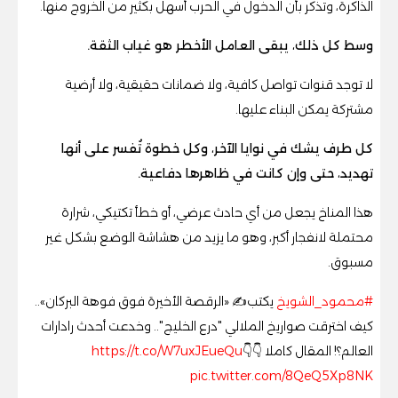
الذاكرة، وتذكّر بأن الدخول في الحرب أسهل بكثير من الخروج منها.
وسط كل ذلك، يبقى العامل الأخطر هو غياب الثقة.
لا توجد قنوات تواصل كافية، ولا ضمانات حقيقية، ولا أرضية
مشتركة يمكن البناء عليها.
كل طرف يشك في نوايا الآخر، وكل خطوة تُفسر على أنها
تهديد، حتى وإن كانت في ظاهرها دفاعية.
هذا المناخ يجعل من أي حادث عرضي، أو خطأ تكتيكي، شرارة
محتملة لانفجار أكبر، وهو ما يزيد من هشاشة الوضع بشكل غير
مسبوق.
#محمود_الشويخ
يكتب✍️ «الرقصة الأخيرة فوق فوهة البركان»..
كيف اخترقت صواريخ الملالي "درع الخليج".. وخدعت أحدث رادارات
العالم؟! المقال كاملا 👇👇
https://t.co/W7uxJEueQu
pic.twitter.com/8QeQ5Xp8NK