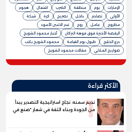
الإمارات
يوم
منطقة
الضرب
اشتعال
هجوم
الأولى
تصادم
داخل
تصريح
كرة
شبكة
مطروح
عامل
روح
غدر الاثنين الأسود
الرقصة الأخيرة فوق فوهة البركان
أخبار محمود الشويخ
درع الخليج
طبول يوم القيامة
محمود الشويخ يكتب
صواريخ الملالي
مقالات محمود الشويخ
الأكثر قراءة
1
نديم سمنه: نجاح استراتيجية التصدير يبدأ
من الجودة وبناء الثقة في شعار "صنع في
مصر"