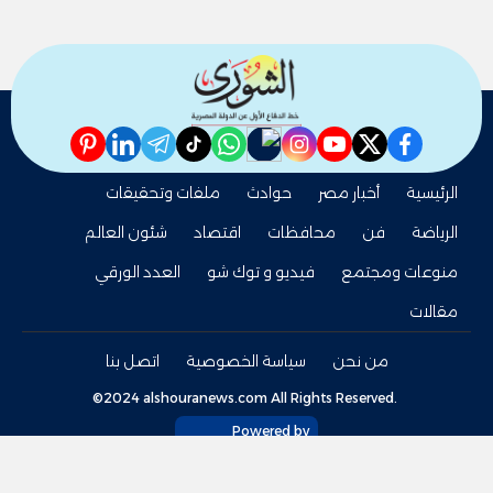
pinterest
linkedin
telegram
whatsapp
tiktok
instagram
nabd
youtube
twitter
facebook
الرئيسية
أخبار مصر
حوادث
ملفات وتحقيقات
الرياضة
فن
محافظات
اقتصاد
شئون العالم
منوعات ومجتمع
فيديو و توك شو
العدد الورقي
مقالات
من نحن
سياسة الخصوصية
اتصل بنا
©2024 alshouranews.com All Rights Reserved.
Powered by
tel