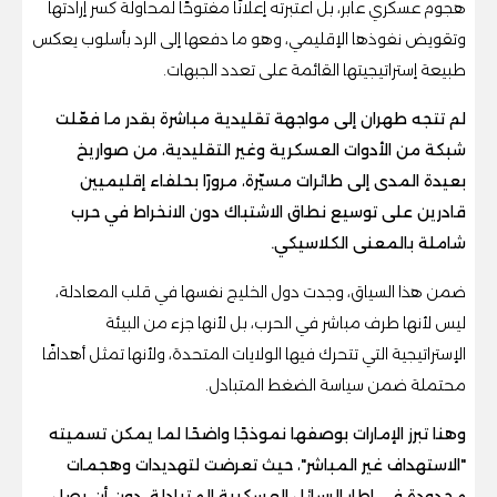
هجوم عسكري عابر، بل اعتبرته إعلانًا مفتوحًا لمحاولة كسر إرادتها
وتقويض نفوذها الإقليمي، وهو ما دفعها إلى الرد بأسلوب يعكس
طبيعة إستراتيجيتها القائمة على تعدد الجبهات.
لم تتجه طهران إلى مواجهة تقليدية مباشرة بقدر ما فعّلت
شبكة من الأدوات العسكرية وغير التقليدية، من صواريخ
بعيدة المدى إلى طائرات مسيّرة، مرورًا بحلفاء إقليميين
قادرين على توسيع نطاق الاشتباك دون الانخراط في حرب
شاملة بالمعنى الكلاسيكي.
ضمن هذا السياق، وجدت دول الخليج نفسها في قلب المعادلة،
ليس لأنها طرف مباشر في الحرب، بل لأنها جزء من البيئة
الإستراتيجية التي تتحرك فيها الولايات المتحدة، ولأنها تمثل أهدافًا
محتملة ضمن سياسة الضغط المتبادل.
وهنا تبرز الإمارات بوصفها نموذجًا واضحًا لما يمكن تسميته
"الاستهداف غير المباشر"، حيث تعرضت لتهديدات وهجمات
محدودة في إطار الرسائل العسكرية المتبادلة، دون أن يصل