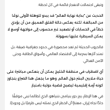
وتبقى احتمالات الانفجار قائمة في كل لحظة.
الحديث عن "بداية نهاية العالم" قد يبدو للوهلة الأولى نوعًا
من المبالغة، لكنه يعكس حالة القلق العميق من أن يؤدي
خطأ في الحسابات أو تصعيد غير محسوب إلى مواجهة أوسع لا
يمكن السيطرة عليها بسهولة.
فالحروب الحديثة لم تعد محصورة في حدود جغرافية ضيقة، بل
تمتد آثارها بسرعة إلى الاقتصاد العالمي، وأسواق الطاقة، وحتى
الأمن الغذائي.
أي اضطراب في منطقة الخليج يمكن أن ينعكس مباشرة على
حياة ملايين البشر حول العالم، وهو ما يجعل هذا الصراع يتجاوز
كونه أزمة إقليمية ليصبح قضية دولية بامتياز.
في هذا الإطار، يبرز دور بنيامين نتنياهو، الذي لطالما تبنى موقفًا
حادًا تجاه إيران، معتبرًا أن الخطر الذي تمثله ليس ظرفيًا بل وجوديًا.