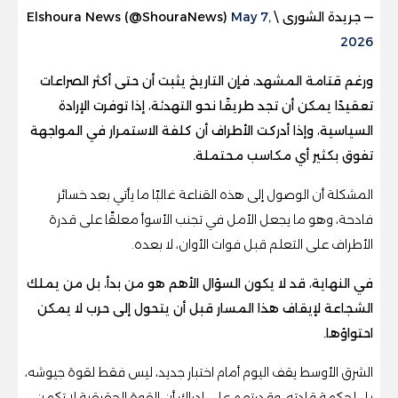
— جريدة الشورى \ Elshoura News (@ShouraNews)
May 7,
2026
ورغم قتامة المشهد، فإن التاريخ يثبت أن حتى أكثر الصراعات
تعقيدًا يمكن أن تجد طريقًا نحو التهدئة، إذا توفرت الإرادة
السياسية، وإذا أدركت الأطراف أن كلفة الاستمرار في المواجهة
تفوق بكثير أي مكاسب محتملة.
المشكلة أن الوصول إلى هذه القناعة غالبًا ما يأتي بعد خسائر
فادحة، وهو ما يجعل الأمل في تجنب الأسوأ معلقًا على قدرة
الأطراف على التعلم قبل فوات الأوان، لا بعده.
في النهاية، قد لا يكون السؤال الأهم هو من بدأ، بل من يملك
الشجاعة لإيقاف هذا المسار قبل أن يتحول إلى حرب لا يمكن
احتواؤها.
الشرق الأوسط يقف اليوم أمام اختبار جديد، ليس فقط لقوة جيوشه،
بل لحكمة قادته، وقدرتهم على إدراك أن القوة الحقيقية لا تكمن