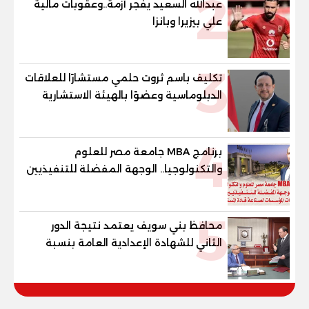
2
عبدالله السعيد يفجر أزمة..وعقوبات مالية
علي بيزيرا وبانزا
3
تكليف باسم ثروت حلمي مستشارًا للعلاقات
الدبلوماسية وعضوًا بالهيئة الاستشارية
العليا لمنظمة «جاد جمينت يوإن»
4
برنامج MBA جامعة مصر للعلوم
والتكنولوجيا.. الوجهة المفضلة للتنفيذيين
وقيادات المؤسسات لصناعة قادة
المستقبل
5
محافظ بني سويف يعتمد نتيجة الدور
الثاني للشهادة الإعدادية العامة بنسبة
79.9% نظامي ...و69.55% منازل.. و70.56%
للمهنية .. و100% للصُم وضعاف السمع
والنور للمكفوفين