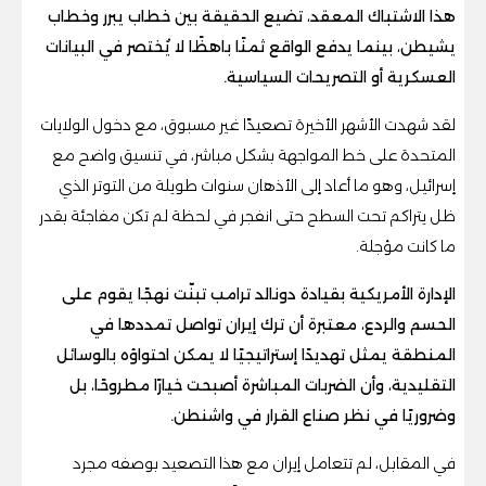
هذا الاشتباك المعقد، تضيع الحقيقة بين خطاب يبرر وخطاب
يشيطن، بينما يدفع الواقع ثمنًا باهظًا لا يُختصر في البيانات
العسكرية أو التصريحات السياسية.
لقد شهدت الأشهر الأخيرة تصعيدًا غير مسبوق، مع دخول الولايات
المتحدة على خط المواجهة بشكل مباشر، في تنسيق واضح مع
إسرائيل، وهو ما أعاد إلى الأذهان سنوات طويلة من التوتر الذي
ظل يتراكم تحت السطح حتى انفجر في لحظة لم تكن مفاجئة بقدر
ما كانت مؤجلة.
الإدارة الأمريكية بقيادة دونالد ترامب تبنّت نهجًا يقوم على
الحسم والردع، معتبرة أن ترك إيران تواصل تمددها في
المنطقة يمثل تهديدًا إستراتيجيًا لا يمكن احتواؤه بالوسائل
التقليدية، وأن الضربات المباشرة أصبحت خيارًا مطروحًا، بل
وضروريًا في نظر صناع القرار في واشنطن.
في المقابل، لم تتعامل إيران مع هذا التصعيد بوصفه مجرد