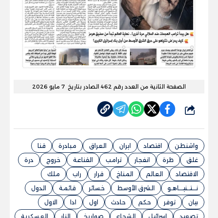
الصفحة الثانية من العدد رقم 462 الصادر بتاريخ 7 مايو 2026
شارك
واشنطن
اقتصاد
ايران
العراق
مبادرة
قنا
غلق
طرة
انفجار
ترامب
القناعة
خروج
درة
الاقتصاد
العالم
المناخ
قرار
راب
ملك
نـــتــنيـــاهـو
الشرق الأوسط
خسائر
قائمة
الدول
بيان
توفر
حكم
حادث
اول
ادا
الاول
تصعيد
اسرائيل
الشجاع
صواريخ
النار
العسكرية