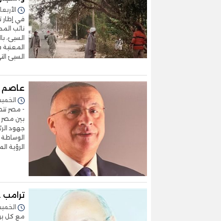
الأربعاء 25/مارس/2026 - 8
في إطار ت
نائب الم
السيئ، ب
المعنية 
السيئ ال
عاصم س
الخميس 19/مارس/2026 -
- مصر تتص
بين مصر و
جهود الرئ
الوساطة و
الرؤية ال
ترامب .
الخميس 19/مارس/2026 -
مع كل يو