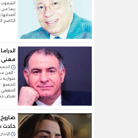
الشعوب تد
ربما من غ
أصحابها ي
الكاسح الذ
الدراما
معنى
الخميس 12/مارس/2026 -
- الفن مسا
متوازية 
للجميع - 
الحقيقي ف
تفرض حضو
صاروخ ا
حادث سي
الإثنين 09/مارس/2026 - 9:21