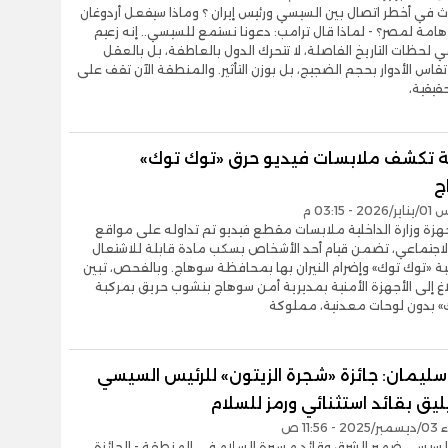
ث في أخطر اتصال بين السيسي ورئيس إيران ؟ وماذا سيفعل أردوغان
هامة لمصر؟ - لماذا قال ترامب: دعونا نستمع للسيسي.. إنه زعيم
 لحظات التاريخ الفاصلة، لا تتحرك الدول بالعاطفة، بل بالعقل
ا تقاس الأدوار بحجم الضجيج، بل بوزن التأثير. والمنطقة الآن تقف على
حقيقية،
ية تكشف ملابسات فيديو حرق «توك توك»
ج
- 03:15 م
زة وزارة الداخلية ملابسات مقطع فيديو تم تداوله على مواقع
لاجتماعي، تضمن قيام أحد الأشخاص بسكب مادة قابلة للاشتعال
 «توك توك» وإضرام النيران بها بمحافظة سوهاج. وبالفحص، تبين
لاغ إلى الأجهزة الأمنية بمديرية أمن سوهاج بنشوب حريق بمركبة
» بدون لوحات معدنية، مملوكة
ليمان: جائزة «شجرة الزيتون» للرئيس السيسي
ليق بقائد استثنائي ورمز للسلام
11:56 ص
السيسي ضمير الشرق وقائد مسيرة السلام في المنطقة - الجائزة