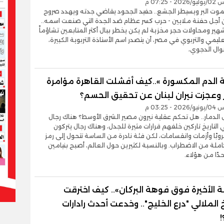
- 07:25 م
موت البر ويسيطر الجشع.. حفيد الجحود يقاضي جدته ويهدد صروح
 أجل حفنة ملايين - حرب كسر عظام ضد الجدة التي صنعت اسمه..
ير ومحاولات حجر مخزية لم يكن يخطر ببال أكثر المتابعين تشاؤماً
عليمي والتربوي في مصر، أن يتصدر اسم الأستاذة التربوية الكبيرة،
نوال الدجوي،
 الدم المكسورة »..كيف أفشلت القاهرة مؤامرة
 وعجزت نيران لبنان عن تحقيق الحسم؟
- 03:25 م
لدمار.. هل تحكم عقلية نيرون مصير الشرق الأوسط؟ هناك رجال
التاريخ تاركين خلفهم قرارات مثيرة للجدل، وهناك رجال يتركون
وبًا وأزمات وانقسامات، لكن فئة نادرة من الساسة تتحول إلى رمز
ملة من الاضطراب. وبالنسبة لكثيرين حول العالم، أصبح بنيامين
حدًا من هؤلاء.
 الأخيرة فوق فوهة البركان».. كيف اخترقت
الملالي "درع الخليج".. وخدعت أحدث رادارات
!