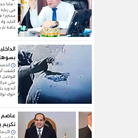
- ماذا حد
في زيارة 
محترم؟ في
البارد، ول
حافة نار 
الداخل
بسوها
الخميس 01/يناير/2026 
كشفت أجه
التواصل ا
على مركبة
أنه ورد ب
«توك توك
عاصم س
تكريم ي
الأربعاء 03/ديسمبر/2025 - 
- الرئيس 