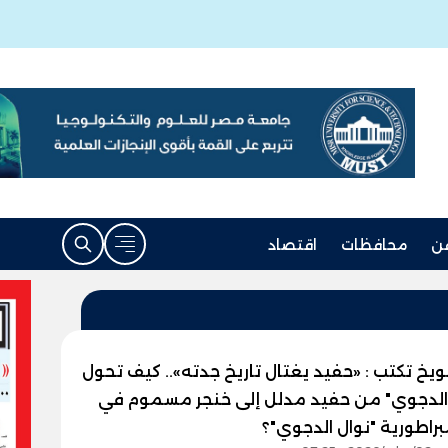
ن
محافظات
اقتصاد
ويخ تكتب : «حفيد يغتال تاريخ جدته».. كيف تحول
الدجوي" من حفيد مدلل إلى خنجر مسموم في
راطورية "نوال الدجوي"؟