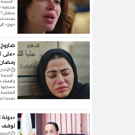
- النجمة 
شخصية «ر
بعدما خطف
«روح»، ال
صاروخ ا
«على ك
رمضان
الإثنين 23/فبراير/2026 - 8:18
- النجمة
وكيمياء 
مسيرتها ا
الصاعدة ي
بعدما نج
«دولة لا
لوقف حر
الخميس 05/فبراير/2026 