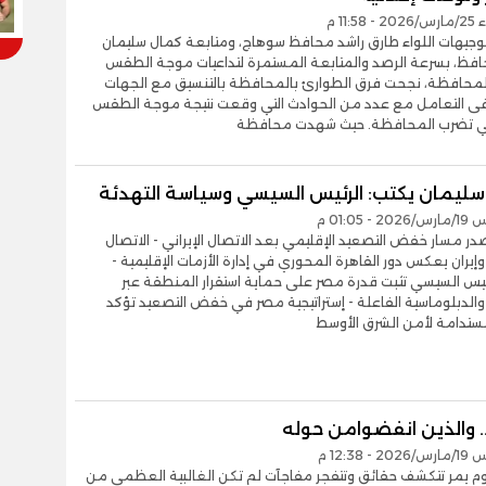
11:5 م
وجيهات اللواء طارق راشد محافظ سوهاج، ومتابعة كمال سليمان
حافظ، بسرعة الرصد والمتابعة المستمرة لتداعيات موجة الطقس
المحافظة، نجحت فرق الطوارئ بالمحافظة بالتنسيق مع الجهات
فى التعامل مع عدد من الحوادث التي وقعت نتيجة موجة الطقس
تي تضرب المحافظة. حيث شهدت محافظة
ليمان يكتب: الرئيس السيسي وسياسة التهدئة
 01:05 م
در مسار خفض التصعيد الإقليمي بعد الاتصال الإيراني - الاتصال
إيران يعكس دور القاهرة المحوري في إدارة الأزمات الإقليمية -
يس السيسي تثبت قدرة مصر على حماية استقرار المنطقة عبر
الدبلوماسية الفاعلة - إستراتيجية مصر في خفض التصعيد تؤكد
مستدامة لأمن الشرق الأوسط
. والذين انفضوامن حوله
 12:38 م
م يمر تتكشف حقائق وتتفجر مفاجآت لم تكن الغالبية العظمى من