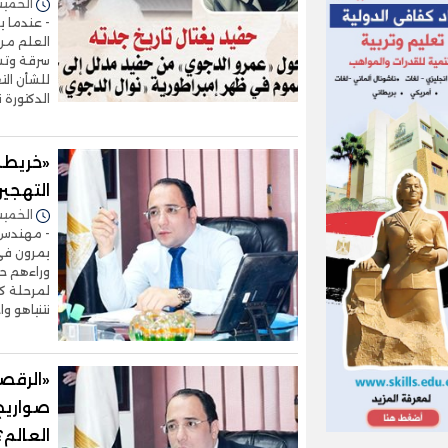
الخميس 02/يوليو/2026 
- عندما ي
العلم من
سرقة وتشه
للشأن الت
الدكتورة 
«خريطة
التهجير
الخميس 04/يونيو/2026 
- مهندس ا
يمرون في 
وراءهم حر
لمرحلة كا
نتنياهو وا
«الرقصة
صواريخ 
العالم؟