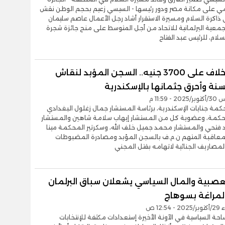
لمي على مكانة مصر ودور رئيسها - السيسي زعيم بحجم الوطن نقش
اكرة السلام ومسيرة الاستقرار أشاد رجل الأعمال عاصم سليمان
جمعية البرلمانية للاتحاد من أجل المتوسط على منح جائزة شجرة
سلام، للرئيس عبد الفتاح
بسبب خلاف على 3700 جنيه.. السجن المؤبد لنقاش
نة وأحرق جثمانها بالإسكندرية
- 11:59 م
ة جنايات الإسكندرية، برئاسة المستشار جمال زغلول البغدادي
حكمة، وعضوية كل من المستشار إيهاب سلامة شاهين والمستشار
 فتحي والمستشار محمد جميل خلف الله، وسكرتير المحكمة مينا
عاقبة المتهم ن.م.ف بالسجن المؤبد ومصادرة المضبوطات
المصاريف الجنائية لاتهامه بقتل المجني
لعصبية والمال السياسي يشعلان سباق البرلمان
المراغة بسوهاج
12:54 ص
حة السياسية في الآونة الأخيرة إستعدادات مكثفة للإنتخابات