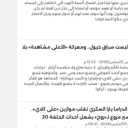
ري عنها شيئا قبل اشتعال ألسنة اللهب التي انطلقت إلى السماء
ير دراسة أو تقييم موقف أو استنادا إلى تلال من الثقة لم يكن
توقعون يوما أنها سوف تمتد لهم أو تحول بينهم وبين الانتصار
ي ملأوا الدنيا صياحا
 ليست سباق خيول.. ومعركة «الأعلى مشاهدة» بلا
 12:42 م
حة للتأثير والإبداع.. لا حلبة صراع ولا منافسة أرقام - نجاحات
تجمع أحمد العوضي وعمرو سعد ومي عمر.. والموهبة تتسع
بين «على كلاي» و«إفراج» و«الست موناليزا».. المشاهد هو الفائز
ي موسم متنوع - صخب «الترند» لا يصنع القيمة.. والأعمال الجيدة
رها بهدوء - اتركوا
لدراما يارا السكري تقلب موازين «على كلاي»..
ر مروع لـ«روح» يشعل أحداث الحلقة 20
0 م