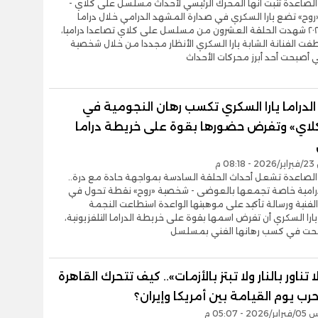
الصاعدة تثبت أنها المحرك الرئيسي لأحداث مسلسل على كلاي -
وح» تضع يارا السكري في صدارة المشهد الدرامي خلال دراما
رمضان ٢٠٢٦ شهدت الحلقة العشرون من مسلسل على كلاي تصاعدا دراميا،
ت الفنانة الشابة يارا السكري الأنظار مجددا من خلال شخصية
تي أصبحت أحد أبرز محركات الأحداث
لدراما يارا السكري تكسب رهان النجومية في
لاي» وتفرض حضورها بقوة على خريطة دراما
0 م
 الصاعدة تشعل أحداث الحلقة السادسة بمواجهة حادة مع درة..
درامية خاصة تجمعها بالعوضى - شخصية «روح» نقطة تحول في
لفنية ورسالة تأكيد على موهبتها الواعدة استطاعت النجمة
ارا السكري أن تفرض اسمها بقوة على خريطة الدراما التلفزيونية،
حت في كسب رهانها الفني بمسلسل
 تناور بالنار ولا تبتز بالأزمات».. كيف تتحرك القاهرة
ب يوم القيامة بين أمريكا وإيران؟
- 05:07 م