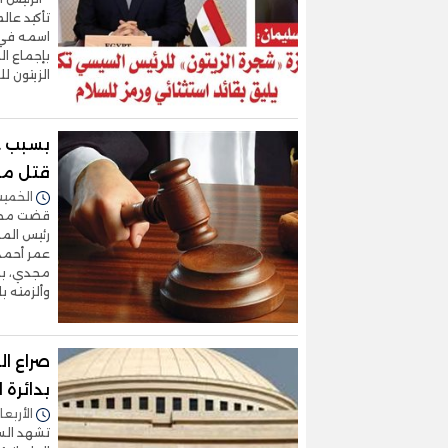
تأكيد عا
اسمه في ذ
بإجماع ال
الزيتون لل
قتل مس
الخميس 30/أكتوبر/2025 
قضت محكم
رئيس الم
عمر أحمد
مجدي، بم
وألزمته ب
صراع ا
بدائرة 
الأربعاء 29/أكتوبر/2025 - 
تشهد السا