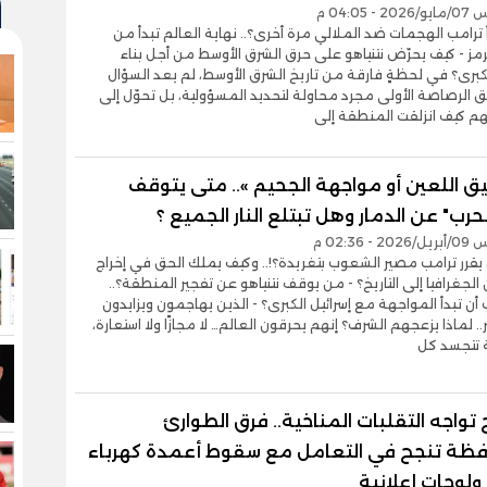
 04:05 م
 ترامب الهجمات ضد الملالي مرة أخرى؟.. نهاية العالم تبدأ من
 - كيف يحرّض نتنياهو على حرق الشرق الأوسط من أجل بناء
لكبرى؟ في لحظةٍ فارقة من تاريخ الشرق الأوسط، لم يعد السؤال
الرصاصة الأولى مجرد محاولة لتحديد المسؤولية، بل تحوّل إلى
هم كيف انزلقت المنطقة إلى
ق اللعين أو مواجهة الجحيم ».. متى يتوقف
لحرب" عن الدمار وهل تبتلع النار الجميع ؟
- 02:36 م
يقرر ترامب مصير الشعوب بتغريدة؟!.. وكيف يملك الحق في إخراج
الجغرافيا إلى التاريخ؟ - من يوقف نتنياهو عن تفجير المنطقة؟..
ن تبدأ المواجهة مع إسرائيل الكبرى؟ - الذين يهاجمون ويزايدون
 لماذا يزعجهم الشرف؟ إنهم يحرقون العالم… لا مجازًا ولا استعارة،
 تتجسد كل
واجه التقلبات المناخية.. فرق الطوارئ
فظة تنجح في التعامل مع سقوط أعمدة كهرباء
ولوحات إعلانية