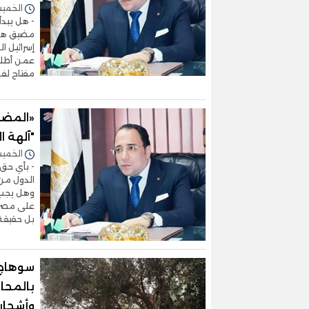
الخميس 07/مايو/2026 -
- هل يبدأ
مضيق هرمز
إسرائيل ا
عمن أطلق 
مفتاح لف
«المضي
"آلهة ا
الخميس 09/أبريل/2026 
- بأي حق 
الدول من 
وهل يجب أ
على مصر..
بل حقيقة
سوهاج ت
بالمحا
وأشجار 