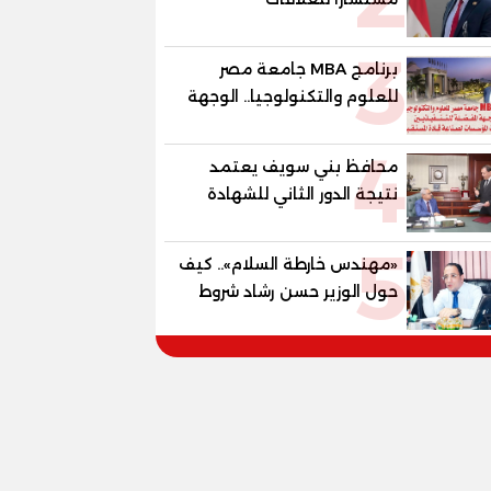
الدبلوماسية وعضوًا بالهيئة
3
الاستشارية العليا لمنظمة
برنامج MBA جامعة مصر
«جاد جمينت يوإن»
للعلوم والتكنولوجيا.. الوجهة
المفضلة للتنفيذيين وقيادات
4
المؤسسات لصناعة قادة
محافظ بني سويف يعتمد
المستقبل
نتيجة الدور الثاني للشهادة
الإعدادية العامة بنسبة
5
79.9% نظامي ...و69.55%
«مهندس خارطة السلام».. كيف
منازل.. و70.56% للمهنية ..
حول الوزير حسن رشاد شروط
و100% للصُم وضعاف السمع
الحرب المعقدة إلى "خارطة
والنور للمكفوفين
طريق" للانسحاب والإعمار؟