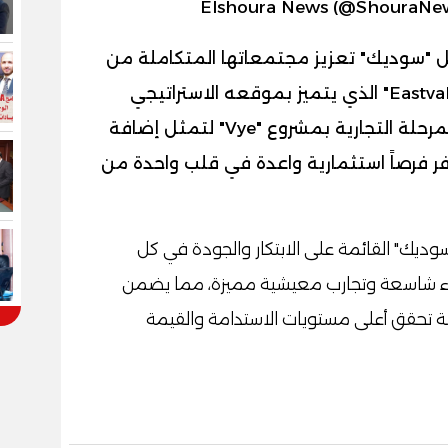
ل "سوديك" تعزيز مجتمعاتها المتكاملة من
خلال طرح مراحل جديدة في مشروع "Eastvale" الذي يتميز بموقعه الاستراتيجي
وتصميمه العصري، تزامناً مع إطلاق المرحلة التجارية بمشروع "Vye" لتمثل إضافة
ر فرصاً استثمارية واعدة في قلب واحدة من
يك" القائمة على الابتكار والجودة في كل
ضراء شاسعة وتجارب معيشية مميزة، مما يضمن
ة تحقق أعلى مستويات الاستدامة والقيمة