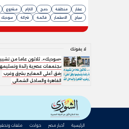
عقار
منطقة
دمج
التزام
مشروع
سياح
الاستثمار
قائمة
شركة
سوديك
لا يفوتك
«سوديك».. ثلاثون عاما من تشيي
مجتمعات عصرية رائدة وتسليمها
وفق أعلى المعايير بشرق وغرب
القاهرة والساحل الشمالى
الرئيسية
أخبار مصر
حوادث
ملفات وتحقي