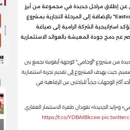
ي عن إطلاق مراحل جديدة في مجموعة من أبرز
مشروعاتها الرائدة، وهي "أوجامي" و"Eastvale" بالإضافة إلى المرحلة التجارية بمشروع
 تؤكد استراتيجية الشركة الرامية إلى صياغة
 عبر دمج جودة المعيشة بالعوائد الاستثمارية
جديدة من مشروع "أوجامي" كوجهة أيقونية تجمع بين
لتصميم، حيث يهدف المشروع إلى تقديم تجربة استثمارية
حد أكثر الوجهات جذباً للباحثين عن الرفاهية في
» و«زايد الجديدة» تقودان طفرة الاستثمار العقاري
https://t.co/YDBAtBkcxw
pic.twitte