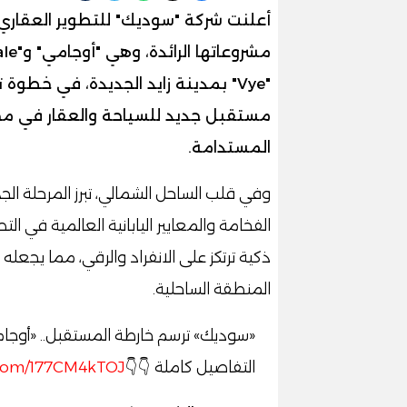
أعلنت شركة "سوديك" للتطوير العقار
"Vye" بمدينة زايد الجديدة، في خطوة
مستقبل جديد للسياحة والعقار في مصر
المستدامة.
وفي قلب الساحل الشمالي، تبرز المرحلة ال
الفخامة والمعايير اليابانية العالمية في ا
ذكية ترتكز على الانفراد والرقي، مما يجعله أ
المنطقة الساحلية.
«سوديك» ترسم خارطة المستقبل.. «أوجامي
التفاصيل كاملة 👇👇
r.com/177CM4kTOJ