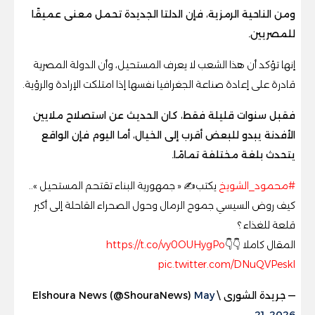
ومن الناحية الرمزية، فإن الدلتا الجديدة تحمل معنى عميقًا
للمصريين.
إنها تؤكد أن هذا الشعب لا يعرف المستحيل، وأن الدولة المصرية
قادرة على إعادة صناعة الجغرافيا نفسها إذا امتلكت الإرادة والرؤية.
فقبل سنوات قليلة فقط، كان الحديث عن استصلاح ملايين
الأفدنة يبدو للبعض أقرب إلى الخيال، أما اليوم فإن الواقع
يتحدث بلغة مختلفة تمامًا.
#محمود_الشويخ
يكتب✍️ « جمهورية البناء تقتحم المستحيل »..
كيف روض السيسي جموح الرمال وحول الصحراء القاحلة إلى أكبر
قلعة للغذاء ؟
المقال كاملا 👇👇
https://t.co/vy0OUHygPo
pic.twitter.com/DNuQVPeskI
— جريدة الشورى \ Elshoura News (@ShouraNews)
May
21, 2026