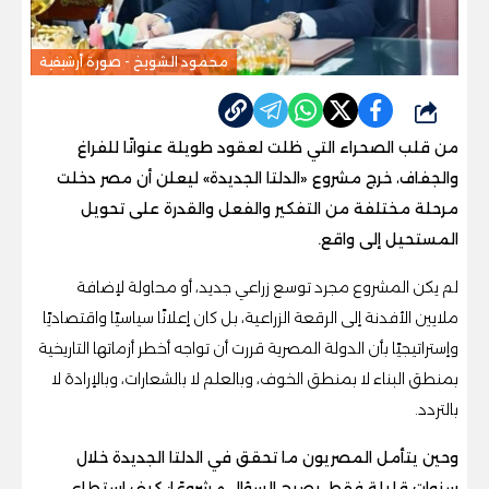
محمود الشويخ - صورة أرشيفية
شارك
من قلب الصحراء التي ظلت لعقود طويلة عنوانًا للفراغ
والجفاف، خرج مشروع «الدلتا الجديدة» ليعلن أن مصر دخلت
مرحلة مختلفة من التفكير والفعل والقدرة على تحويل
المستحيل إلى واقع.
لم يكن المشروع مجرد توسع زراعي جديد، أو محاولة لإضافة
ملايين الأفدنة إلى الرقعة الزراعية، بل كان إعلانًا سياسيًا واقتصاديًا
وإستراتيجيًا بأن الدولة المصرية قررت أن تواجه أخطر أزماتها التاريخية
بمنطق البناء لا بمنطق الخوف، وبالعلم لا بالشعارات، وبالإرادة لا
بالتردد.
وحين يتأمل المصريون ما تحقق في الدلتا الجديدة خلال
سنوات قليلة فقط، يصبح السؤال مشروعًا: كيف استطاع