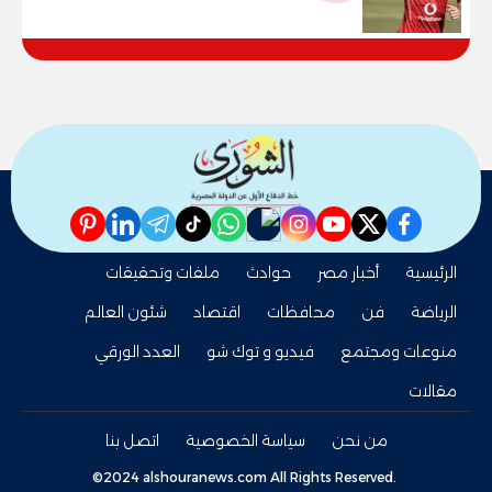
pinterest
linkedin
telegram
whatsapp
tiktok
instagram
nabd
youtube
twitter
facebook
الرئيسية
أخبار مصر
حوادث
ملفات وتحقيقات
الرياضة
فن
محافظات
اقتصاد
شئون العالم
منوعات ومجتمع
فيديو و توك شو
العدد الورقي
مقالات
من نحن
سياسة الخصوصية
اتصل بنا
©2024 alshouranews.com All Rights Reserved.