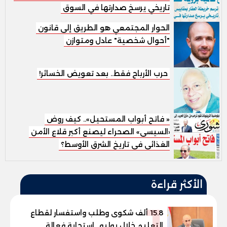
تاريخي يرسخ صدارتها في السوق
الحوار المجتمعي هو الطريق إلى قانون
"أحوال شخصية" عادل ومتوازن
حرب الأرباح فقط.. بعد تعويض الخسائر!
« فاتح أبواب المستحيل».. كيف روض
«السيسى» الصحراء ليصنع أكبر قلاع الأمن
الغذائى فى تاريخ الشرق الأوسط؟
الأكثر قراءة
1
15.8 ألف شكوى وطلب واستفسار لقطاع
التعليم خلال يوليو.. استجابة فعالة