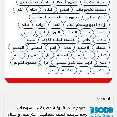
الدولة المصرية
الشرق الأوسط
فاتح أبواب المستحيل
محمود الشويخ يكتب
اجتماع
الطرق
ملك
الفن
الأمن الغذائي
جمهورية البناء تقتحم المستحيل
بإرادة العبور وبمنطق البناء
النقل
الزراعة
سلاح
التنمية
ثورة
الشباب
الدول
امن
الامن
ساحات
داخل
بفلسفة البناء لا الخوف
شبكة
اقتصاد
الاستثمار
عامل
لقاح
السيسي
الجمهور
صلاح
راب
قرار
العملة
اول
مشروع
زراعة
مصر
الرئيس عبد الفتاح السيسي
كرة
محمود الشويخ
المصري
رئيس
منطقة
نقل
لا يفوتك
«صروح عالمية برؤية عصرية » .. «سوديك»
ترسم خريطة العقار بمقاييس احترافية.. وإقبال