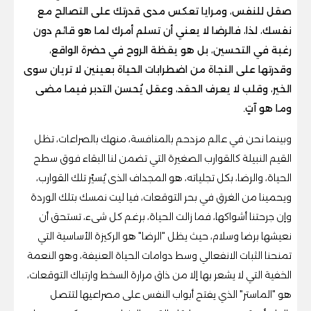
صقل للنفس، ومرايا تعكس مدى قدرتك على التصالح مع
نفسك، لذا، فالرضا لا يعني أن تسلم أمرك لما هو قائم دون
رغبة في التحسين، بل هو يقظة الروح في حضرة الواقع،
وقدرتها على النجاة من اضطرابات الحياة بعينين لا تريان سوى
الخير، وقلب لا يعرف الحقد، وعقل يُحسن التدبر فيما مضى
وما هو آتٍ.
وبينما نحن في عالم مزدحم بالمنافسة، منهك بالصراعات، تظل
القيم النبيلة كالقوارب الصغيرة التي تضمن لنا البقاء فوق سطح
الحياة، والرضا، بكل تجلياته، هو المجداف الذى يُسيّر تلك القوارب،
ويحمينا من الغرق في بحر التوقعات، فيا ليت نمسك بتلك الوردة
وإن جرحتنا أشواكها، فما زالت الحياة، برغم كل شىء، تستحق أن
نعيشها برضا وسلام، حيث يظل "الرضا" هو الركيزة الأساسية التي
تمنحنا الثبات الانفعالي وسط دوامات الحياة العنيفة، وهو النعمة
الخفية التي لا يشعر بها إلا من ذاق مرارة السخط وارتباك التوقعات،
هو "الماستر" الذي يفتح أبواب النفس على مصراعيها لتتصل