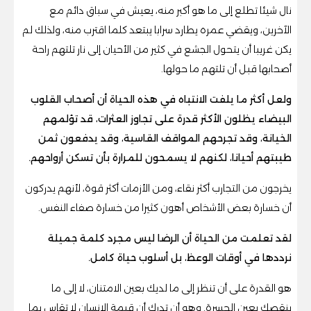
نال شيئا تطلع إلى ما هو أكبر منه، يعيش في سباق دائم مع
الآخرين، ويقضي عمره يطارد سرابا يبتعد كلما اقترب منه، ولذلك لم
يكن غريبا أن يتحول الجشع في كثير من الأحيان إلى نار تلتهم راحة
أصحابها قبل أن تلتهم ما حولها.
ولعل أكثر ما يلفت الانتباه في هذه الحياة أن أصحاب القلوب
البيضاء يظلون الأكثر قدرة على تجاوز العثرات، قد تؤلمهم
الخيانة، وقد تجرحهم المواقف القاسية، وقد يدفعون ثمن
طيبتهم أحيانا، لكنهم لا يسمحون للمرارة بأن تسكن أرواحهم.
يخرجون من التجارب أكثر نقاء، ومن الأزمات أكثر قوة، لأنهم يدركون
أن خسارة بعض الأشخاص أهون كثيرا من خسارة صفاء النفس.
لقد تعلمت من الحياة أن الرضا ليس مجرد كلمة جميلة
نرددها في أوقات الوعظ، بل أسلوب حياة كامل.
هو القدرة على أن تنظر إلى ما لديك بعين الامتنان، لا إلى ما
ينقصك بعين الحسرة. وهو أن تدرك أن قيمة الإنسان لا تقاس بما