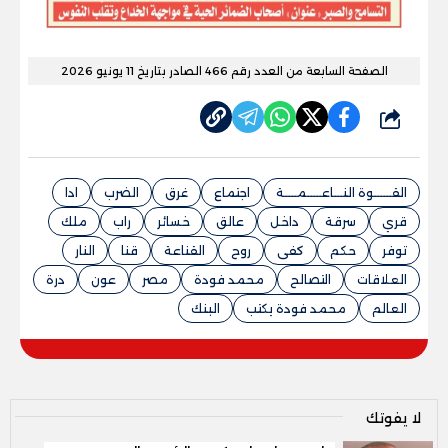
الصفحة السابعة من العدد رقم 466 الصادر بتاريخ 11 يونيو 2026
شارك
القــــــوة النـــاعـــــمــــة
اجتماع
غرق
الضرب
ادا
قري
سرقة
داخل
عالق
خسائر
راب
ملك
توفر
حكم
كفى
روح
القناعة
قنا
النار
العلاقات
التصالح
محمد فودة
مصر
عون
درة
العالم
محمد فودة يكتب
البنك
لا يفوتك