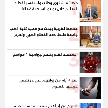
1
15.8 ألف شكوى وطلب واستفسار لقطاع
التعليم خلال يوليو.. استجابة فعالة
لشكاوى الطلاب وأولياء الأمور
2
محافظ الغربية يبحث مع عميد كلية الطب
جامعة طنطا دعم القطاع الطبي وتعزيز
الاستفادة من الخبرات الأكاديمية
3
أحمدعبد القادر ينضم لبيراميدز 4 مواسم
4
بعد 4 أيام من زواجهما..عروس تطعن
عريسها بالفيوم
الإفراج عن إبراهيم سعيد بعد سداد 486