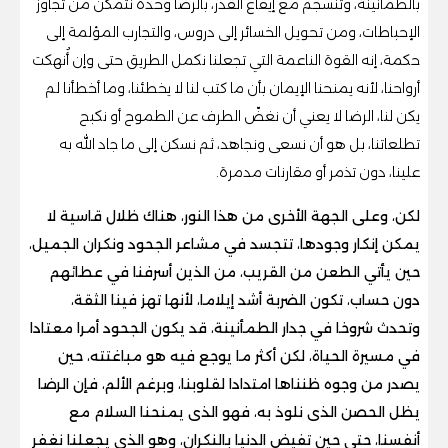
بالطمأنينة، وتنسجم مع إيقاع القدر، بالرضا وحده نتمكن من تجاوز
الإحباطات، ومن تحويل الخسائر إلى دروس، والتجارب المؤلمة إلى
حكمة، إنه القوة الناعمة التي تجعلنا نكمل الطريق حتى وإن أُنهكت
أرواحنا، لأنه يمنحنا الإيمان بأن ما كتب لنا لا يخطئنا، وما أخطأنا لم
يكن لنا، الرضا لا يعني أن نغضّ الطرف عن الطموح أو نكبح
تطلعاتنا، بل هو أن نسعى ونجاهد، ثم نسكن إلى ما جاد الله به
علينا، دون تذمر أو مقارنات مدمرة.
لكن، وعلى الجهة الأخرى من هذا النور، هناك ظلال قاسية لا
يمكن إنكار وجودها، تتجسد في مشاعر الجحود ونكران الجميل،
حين يأتي الطعن من القريب، من الذين أسرفنا في عطائهم
دون حساب، تكون الضربة أشد إيلاما، لأنها تهز فينا الثقة،
وتحدث شروخا في جدار الطمأنينة، قد يكون الجحود أمرا معتادا
في مسيرة الحياة، لكن أكثر ما يوجع فيه هو مباغتته، حين
يصدر من وجوه ظنناها امتدادا لقلوبنا، وبرغم الألم، فإن الرضا
يظل الحصن الذى نلوذ به، فهو الذى يمنحنا السلام مع
أنفسنا، حتى حين تفيض الدنيا بالنكران، وهو الذى يجعلنا نغفر