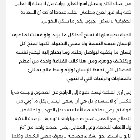
من يملك الكثير ويعيش أسيرا للقلق، ورأيت من لا يملك إلا القليل
لكنه ينام قرير العين مطمئن القلب، عندها أدركت أن السعادة
الحقيقية لا تسكن الجيوب بقدر ما تسكن النفوس.
الحياة بطبيعتها لا تمنح أحدا كل ما يريد، ولو فعلت لما عرف
الإنسان قيمة النعمة ولا معنى الاجتهاد، لكنها تمنح كل
إنسان ما يكفيه ليواصل رحلته، وما يحتاج إليه ليختبر نفسه
ويكتشف جوهره، ومن هنا كانت القناعة واحدة من أعظم
الفضائل التي تحفظ للإنسان توازنه وسط عالم يمتلئ
بالمقارنات والرغبات التي لا تنتهي.
إنني أرى القناعة ليست دعوة إلى التراجع عن الطموح، وليست مبررا
للكسل أو الاستسلام، بل هي أن يسعى الإنسان بكل ما أوتي من
قوة، ثم يرضى بما قسمه الله له بعد بذل الجهد، إنها حالة من
التصالح مع النفس، تمنح صاحبها راحة لا توفرها الأرصدة البنكية
ولا الألقاب اللامعة، وفي المقابل، يظل الطمع واحدا من أكثر
الأبواب اتساعا نحو الشقاء، فصاحبه لا يعرف معنى الاكتفاء، وكلما