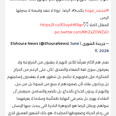
#محمد_فودة
يكتب✍️: الرضا.. ثروة لا تنفد وقيمة لا يسرقها
الزمن
المقال كاملا 👇👇
https://t.co/X3oysHK9gv
pic.twitter.com/MnZxZ0WZxD
— جريدة الشورى \ Elshoura News (@ShouraNews)
June
11, 2026
نعم، هم الأكثر تعرضًا للألم، لأنهم لا يتقنون فن المراوغة ولا
يعرفون سوى لغة الصفاء والصدق. لكن، على الرغم من الجراح
المتكررة، فإن قلوبهم لا تنكسر، بل تتطهر، هم لا يفقدون إنسانيتهم
بل يزدادون نقاء، لأن صمودهم لا ينبع من قسوة بل من نبل،
ولأنهم لا يردون الخداع بالخداع، بل بالصبر والتسامح، متيقنين أن
النقاء لا يهزم، بل يثمر في النهاية طمأنينة وسلاما لا يعرفهما
سواهم، ويظل الرضا هو الجوهرة النادرة التي يبحث عنها الإنسان
في زحام الحياة وضغوطها المتزايدة، هو ذلك الشعور العميق الذي