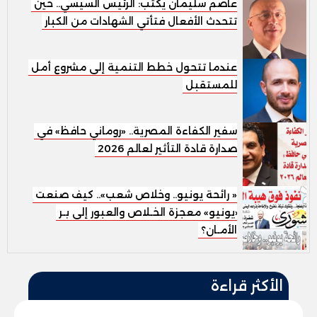
عاصم سليمان يكتب: الرئيس السيسي.. حين
تتحدث الأفعال فتأتي الشهادات من الكبار
عندما تتحول خطط التنمية إلى مشروع أمل
للمستقبل
سفير الكفاءة المصرية.. «روماني حافظ» في
صدارة قادة التأثير لعالم 2026
« رائحة يونيو.. وخلاص شعب».. كيف صنعت
«يونيو» معجزة الخـلاص والعبور إلى بـر
الأمـان؟
الأكثر قراءة