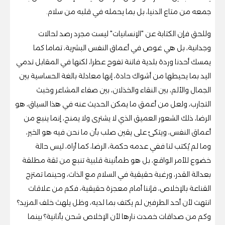
جمعه من متاع الدنيا، بل بما يحمله في قلبه من سلام.
وللحق فإن الكتابة عن "الإنسانيات" ليست مجرد رصد لحالات
وجدانية، بل هي غوص في أعماق النفس البشرية، تماما كما
يمسك أحدنا وردة بلدية فاتنة تفوح عطرا، لكنها في المقابل تدمي
اليد بما يحيطها من أشواك حادة، إنها معادلة بالغة الحساسية بين
الجمال والألم، بين النقاء والخذلان، بين صفاء المشاعر وخبث
التجارب، ولعل من أعمق ما يمكن الحديث عنه في هذا السياق، هو
الرضا، ذلك الشعور العميق الذي لا يشترى ولا يمنح، إنما ينبع من
أعماق النفس، ويتكئ على يقين صلب بأن ما نحن فيه هو الخير،
وما لم يُكتب لنا ففي عدمه حكمة، الرضا، كما أراه، ليس حالة
خضوع للأمر الواقع، بل هو طمأنينة قلبية تنبع من ثقة مطلقة
بعدالة القدر، ورغبة حقيقية في السلام مع الذات، وحينما تمتزج
القناعة بالإخلاص، فإننا أمام معجزة حقيقية، فكم من علاقات
انتهت لأن أحد الطرفين لم يكتف بما لديه، وظل يلهث خلف المزيد؟
وكم من صداقات خمدت نارها لأن الإخلاص شحن بأنانية؟ بينما