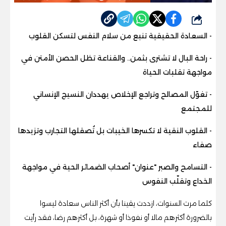
شارك
- السعادة الحقيقية تنبع من سلام النفس لتسكن القلوب
- راحة البال لا تشترى بثمن.. والقناعة تظل الحصن الأمتن في
مواجهة تقلبات الحياة
- تغوّل المصالح وتراجع الإخلاص يهددان النسيج الإنساني
للمجتمع
- القلوب النقية لا تكسرها الخيبات بل تُصقلها التجارب وتزيدها
صفاء
- التسامح والصبر "عنوان" أصحاب الضمائر الحية في مواجهة
الخداع وتقلّب النفوس
كلما مرت السنوات، ازددت يقينا بأن أكثر الناس سعادة ليسوا
بالضرورة أكثرهم مالا أو نفوذا أو شهرة، بل أكثرهم رضا، فقد رأيت