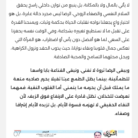
لا يأتي بالمال ولا بالمكانة، بل ينبع من توازن داخلي راسخ يحقق
السلام النفسي والصفاء الروحي، الرضا ليس مجرد حالة عابرة، بل هو
اختيار واعٍ يجعلنا نواجه تقلبات الحياة بحكمة وثبات، ويمنحنا القدرة
على تقبل ما لا نستطيع تغييره بشجاعة، وفي الوقت نفسه يحفزنا
على السعي لما هو أفضل دون يأس أو اضطراب، هو المرآة التي
تعكس جمال قلوبنا ونقاء نوايانا، حيث يذوب الحقد وتزول الكراهية،
ويحل محلهما التسامح والمحبة الصادقة.
ويبقى الرضا ثروة لا تفنى، وتبقى القناعة بابا واسعا
للطمأنينة، بينما يظل الطمع عبئا ثقيلا يحرم صاحبه متعة
ما يملك قبل أن يحرمه ما يتمنى. أما القلوب النقية، فمهما
تعرضت للخذلان، تظل قادرة على الارتفاع فوق الزيف، لأن
النقاء الحقيقي لا تهزمه قسوة الأيام، بل تزيده الأيام إشراقا
وصفاء.