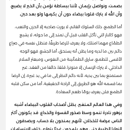
بصمت، ونواصل بإيمان، لأننا ببساطة نؤمن بأن الخير لا يضيع،
وأن الله لا يترك قلوبا بيضاء دون أن يكرمها ولو بعد حين.
أما الطمع، ذلك السلوك القاتم، لا يورث صاحبه إلا الحزن والتعب،
فهو كالنار التي تأكل القلب قبل أن تمتد إلى ما حوله، لا يشبع
الطمّاع مهما امتلك، ولا يعرف للرضا طريقًا، فتظل نفسه في صراع
دائم بين ما لديه وما يظن أنه يستحق، أما الجشع، فهو الوجه
الأقسى للطمع، سارق الطمأنينة من النفوس، ومبعثر السلام
الداخلي، لا يترك الإنسان إلا متوترا، قلقا، خائفا من الفقد، غير
مستمتع بما بين يديه، لأنه دائم النظر إلى ما في يد غيره، إن الرضا
بما قسمه الله هو الطريق إلى الراحة الحقيقية، أما من سكن قلبه
الطمع فلن يعرف يومًا طعم السعادة.
وفي هذا العالم المتغير، يظل أصحاب القلوب البيضاء أشبه
بزهور نادرة تنمو وسط صخور القسوة والخداع. قد يكونون أكثر
الناس عرضة للخذلان، لأنهم يمنحون بلا حساب، ويصدقون
النوايا الطيبة حتى وهم يلمحون غدرًا يتوارى خلف الابتسامات.