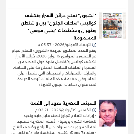
"الشورى" تفتح خزائن الأسرار وتكشف
كواليس "ساعات الجنون" بين واشنطن
وطهران ومخططات "يحيى موسى"
المسمومة
الأربعاء 15/يوليو/2026 - 05:37 م
يفتح العدد المطبوع لجريدة «الشورى» الصادر صباح
غدٍ الخميس، الموافق 16 يوليو 2026، خزائن الأسرار
ليكشف كواليس وتفاصيل مثيرة حول العديد من
القضايا والملفات الساخنة المطروحة على الساحة،
والمليئة بالانفرادات والتحقيقات التي تشغل الرأي
العام. وفي مقدمة هذه الملفات، ترصد الجريدة
تحت عنوان «ساعات الجنون الأخيرة»
السينما المصرية تعود إلى القمة
الخميس 09/يوليو/2026 - 02:21 م
- إيرادات الأفلام تتجاوز نصف مليار جنيه وتعيد
للشاشة الكبيرة بريقها - الأفلام المصرية تستعيد
ثقة الجمهور بعد سنوات من التراجع وضعف الإنتاج
- فيلم «7 Dogs» يكتسح المنافسة وإيراداته تقفز إلى