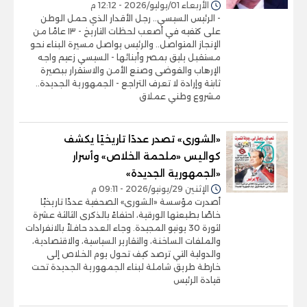
الأربعاء 01/يوليو/2026 - 12:12 م
- الرئيس السيسي.. رجل الأقدار الذي حمل الوطن
على كتفيه في أصعب لحظات التاريخ - ١٣ عامًا من
الإنجاز المتواصل.. والرئيس يواصل مسيرة البناء نحو
مستقبل يليق بمصر وأبنائها - السيسي زعيم واجه
الإرهاب والفوضى وصنع الأمن والاستقرار ببصيرة
ثابتة وإرادة لا تعرف التراجع - الجمهورية الجديدة..
مشروع وطني عملاق
«الشورى» تصدر عددًا تاريخيًا يكشف
كواليس «ملحمة الخلاص» وأسرار
«الجمهورية الجديدة»
الإثنين 29/يونيو/2026 - 09:11 م
أصدرت مؤسسة «الشورى» الصحفية عددًا تاريخيًا
خاصًا بطبعتها الورقية، احتفاءً بالذكرى الثالثة عشرة
لثورة 30 يونيو المجيدة. وجاء العدد حافلاً بالانفرادات
والملفات الساخنة، والتقارير السياسية، والاقتصادية،
والدولية التي ترصد كيف تحول يوم الخلاص إلى
خارطة طريق شاملة لبناء الجمهورية الجديدة تحت
قيادة الرئيس