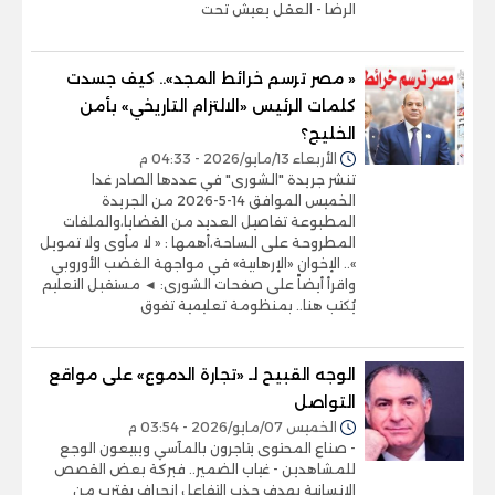
الرضا - العقل يعيش تحت
« مصر ترسم خرائط المجد».. كيف جسدت
كلمات الرئيس «الالتزام التاريخي» بأمن
الخليج؟
الأربعاء 13/مايو/2026 - 04:33 م
تنشر جريدة "الشورى" في عددها الصادر غدا
الخميس الموافق 14-5-2026 من الجريدة
المطبوعة تفاصيل العديد من القضايا،والملفات
المطروحة على الساحة،أهمها : « لا مأوى ولا تمويل
».. الإخوان «الإرهابية» في مواجهة الغضب الأوروبي
واقرأ أيضاً على صفحات الشورى: ◄ مستقبل التعليم
يُكتب هنا.. بمنظومة تعليمية تفوق
الوجه القبيح لـ «تجارة الدموع» على مواقع
التواصل
الخميس 07/مايو/2026 - 03:54 م
- صناع المحتوى يتاجرون بالمآسي ويبيعون الوجع
للمشاهدين - غياب الضمير.. فبركة بعض القصص
الإنسانية بهدف جذب التفاعل انحراف يقترب من