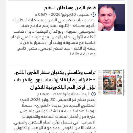
قاهر الزمن وسلطان النغم:
الخميس 30/يوليو/2026 - 06:17 م
- عمرو دياب ينتصر على الزمن ويعيد كتابة أسطورته
بألبوم «حبيتك» - الألبوم يعيد رسم ملامح صيف
الموسيقى العربية.. ويؤكد أن الهضبة لا يزال صاحب
الكلمة الأولى - قاهر الزمن.. يتوج عرشه الفني بأرقام
قياسية غير مسبوقة ويثبت أن الاستمرارية فن لا
يتقنه إلا الكبار - ​سيد العصر الرقمي.. حضور كاسح
وصدارة مطلقة
ترامب وخامنئي يكتبان سطر الشرق الأخير..
خطة رئاسية لإنقاذ إرث ماسبيرو.. وانفرادات
تزلزل أوكار الدم الإلكترونية للإخوان
الأربعاء 29/يوليو/2026 - 04:16 م
يصدر صباح غدٍ الخميس، 30 يوليو 2026، العدد
المطبوع الجديد من جريدة «الشورى»، محملًا
بوجبة صحفية دسمة تكشف كواليس وتفاصيل
مثيرة حول أخطر الملفات الساخنة والتحقيقات
الانفرادية التي تشغل الرأي العام المصري والعربي.
ملفات الأمن القومي ومواجهة الإرهاب الإلكتروني: