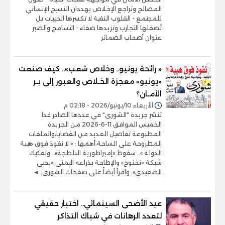
المصالح وتراجع الإخلاص يهددان النسيج الإنساني
للمجتمع - القلوب النقية لا تكسرها الخيبات بل
تُصقلها التجارب وتزيدها صفاء - التسامح والصبر
عنوان أصحاب الضمائر
« رائحة يونيو.. وخلاص شعب».. كيف صنعت
«يونيو» معجزة الخـلاص والعبور إلى بـر
الأمـان؟
الأربعاء 10/يونيو/2026 - 02:18 م
تنشر جريدة "الشورى" في عددها الصادر غدا
الخميس الموافق 11-6-2026 من الجريدة
المطبوعة تفاصيل العديد من القضايا،والملفات
المطروحة على الساحة،أهمها : « لا نفوذ فوق هيبة
الدولة ».. سقوط «إمبراطورية البلطجة».. وتفكيك
شبكة «نخنوخ» والإطاحة بذراعه اليمنى «يحيى
الصعيدي». واقرأ أيضاً على صفحات الشورى: ◄
عيد الأضحى السينمائي.. اختبار حقيقي
لتعدد الرهانات في شباك التذاكر