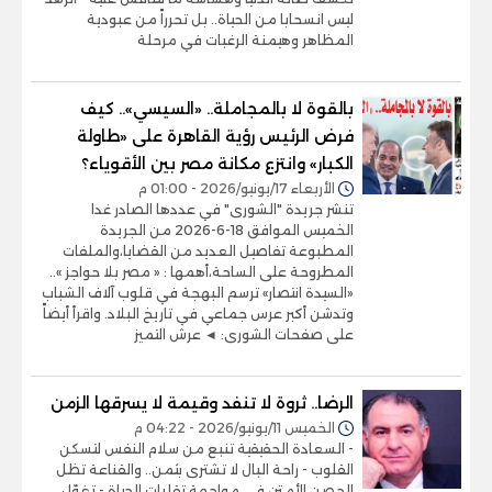
ليس انسحابا من الحياة.. بل تحرراً من عبودية
المظاهر وهيمنة الرغبات في مرحلة
بالقوة لا بالمجاملة.. «السيسي».. كيف
فرض الرئيس رؤية القاهرة على «طاولة
الكبار» وانتزع مكانة مصر بين الأقوياء؟
الأربعاء 17/يونيو/2026 - 01:00 م
تنشر جريدة "الشورى" في عددها الصادر غدا
الخميس الموافق 18-6-2026 من الجريدة
المطبوعة تفاصيل العديد من القضايا،والملفات
المطروحة على الساحة،أهمها : « مصر بلا حواجز »..
«السيدة انتصار» ترسم البهجة في قلوب آلاف الشباب
وتدشن أكبر عرس جماعي في تاريخ البلاد. واقرأ أيضاً
على صفحات الشورى: ◄ عرش التميز
الرضا.. ثروة لا تنفد وقيمة لا يسرقها الزمن
الخميس 11/يونيو/2026 - 04:22 م
- السعادة الحقيقية تنبع من سلام النفس لتسكن
القلوب - راحة البال لا تشترى بثمن.. والقناعة تظل
الحصن الأمتن في مواجهة تقلبات الحياة - تغوّل