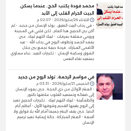
محمد فودة يكتب: الحج.. عندما يسكن
البيت الحرام القلب إلى الأبد
الثلاثاء 26/مايو/2026 - 02:07 م
- في رحاب البيت العتيق.. يولد الإنسان من جديد. - لم
أكن بين الحجيج هذا العام.. لكن قلبي في المدينة
وروحي معلقة بعرفات. - لبيك اللهم لبيك.. حين
يبتعد الجسد وتطوف الروح في رحاب الله. - عيد
الأضحى المبارك.. فرحة دينية تجمع بين جلال
الشوق وسكينة الإيمان. - تكبيرات العيد.. نداء سماوي
يستعيد نقاء النفس
في مواسم الرحمة.. تولد الروح من جديد
الخميس 21/مايو/2026 - 03:31 م
- العشر الأوائل من ذي الحجة.. حين يعود الإنسان
إلى صفائه وتستعيد القلوب علاقتها بالنور
والطمأنينة - لبيك اللهم لبيك .. تكبيرات الحجيج تعيد
إلى الروح يقينها القديم وشوقها الأول - أعظم أيام
الدنيا.. حين يقف البشر جميعا أمام الله بلا فوارق ولا
أقنعة - العشر المباركة.. حالة إيمانية تعيد ترميم
الإنسان