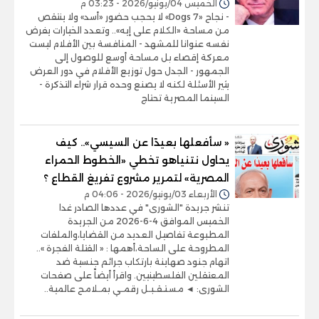
الخميس 04/يونيو/2026 - 03:23 م
- نجاح «7 Dogs» لا يحجب حضور «أسد» ولا ينتقص
من مساحة «الكلام على إيه».. وتعدد الخيارات يفرض
نفسه عنوانا للمشهد - المنافسة بين الأفلام ليست
معركة إقصاء بل مساحة أوسع للوصول إلى
الجمهور - الجدل حول توزيع الأفلام في دور العرض
يثير الأسئلة لكنه لا يصنع وحده قرار شراء التذكرة -
السينما المصرية تحتاج
« سأفعلها بعيدًا عن السيسي».. كيف
يحاول نتنياهو تخطي «الخطوط الحمراء
المصرية» لتمرير مشروع تفريغ القطاع ؟
الأربعاء 03/يونيو/2026 - 04:06 م
تنشر جريدة "الشورى" في عددها الصادر غدا
الخميس الموافق 4-6-2026 من الجريدة
المطبوعة تفاصيل العديد من القضايا،والملفات
المطروحة على الساحة،أهمها : « القتلة الفجرة »..
اتهام جنود صهاينة بارتكاب جرائم جنسية ضد
المعتقلين الفلسطينيين. واقرأ أيضاً على صفحات
الشورى: ◄ مسـتـقـبـل رقمـي بمـلامح عالمية..