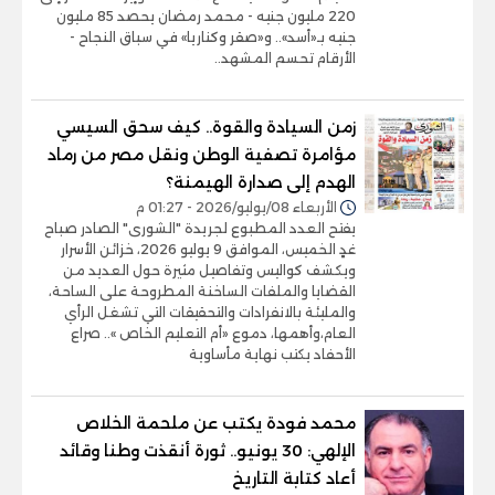
220 مليون جنيه - محمد رمضان يحصد 85 مليون
جنيه بـ«أسد».. و«صقر وكناريا» في سباق النجاح -
الأرقام تحسم المشهد..
زمن السيادة والقوة.. كيف سحق السيسي
مؤامرة تصفية الوطن ونقل مصر من رماد
الهدم إلى صدارة الهيمنة؟
الأربعاء 08/يوليو/2026 - 01:27 م
يفتح العدد المطبوع لجريدة "الشورى" الصادر صباح
غدٍ الخميس، الموافق 9 يوليو 2026، خزائن الأسرار
ويكشف كواليس وتفاصيل مثيرة حول العديد من
القضايا والملفات الساخنة المطروحة على الساحة،
والمليئة بالانفرادات والتحقيقات التي تشغل الرأي
العام،وأهمها، دموع «أم التعليم الخاص ».. صراع
الأحفاد يكتب نهاية مأساوية
محمد فودة يكتب عن ملحمة الخلاص
الإلهي: 30 يونيو.. ثورة أنقذت وطنا وقائد
أعاد كتابة التاريخ