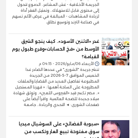
الجريمة الأخلاقية - غش المشاعر.. الدموع تتحول
إلى محتوى قابل للاستهلاك.. وتمثيل الفقر أداة
لزيادة المشاهدات - المبالغة في عرض الألم تسهم
في صناعة الترند وتوسيع نطاق
غدر «الاثنين الأسود».. كيف ينجو الشرق
الأوسط من «فخ الحسابات»وقرع طبول يوم
القيامة؟
الأربعاء 06/مايو/2026 - 04:15 م
تنشر جريدة "الشورى" في عددها الصادر غدا
الخميس الموافق 7-5-2026 من الجريدة
المطبوعة تفاصيل العديد من القضايا،والملفات
المطروحة على الساحة،أهمها : « قهرنا المستحيل
».. مصر تكسر قيد «الفيروس اللعين».. وتوثق شهادة
ميلاد جديدة للصحة العالمية. واقرأ أيضاً على
صفحات الشورى: ◄ التحدي والريادة.. جامعة
«سبوبة الفضائح» على السوشيال ميديا
سوق مفتوحة تبيع العار وتكسب من