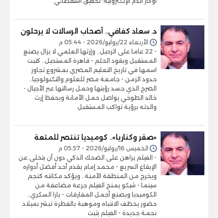
أوكار الدم الإلكترونية: تحقيق استقصائي
د. سعاد كفافي.. أصحاب الرسالات لا يرحلون
الأربعاء 22/يوليو/2026 - 05:44 م
- 22 عاما على الرحيل.. وإرثها العلمي لا يزال يصنع
المستقبل ويقود الحلم - قاهرة المستحيل.. كتبت
اسمها في تاريخ التعليم المصري بمشروع تجاوز
حدود الزمن - جامعة مصر للعلوم والتكنولوجيا..
الصرح الذي جسد رؤيتها وحمل رسالتها عبر الأجيال -
خالد الطوخي يواصل حمل الأمانة ويحفظ إرث
والدته برؤية تواكب المستقبل
«صقر وكناريا».. كوميديا تنتصر للمتعة
الخميس 16/يوليو/2026 - 05:57 م
- الفيلم يراهن على الضحك الذكي دون أن يتخلى عن
الإيقاع السريع - محمد إمام يقدم أحد أفضل أدواره
ويخرج من المنطقة الآمنة.. ويؤكد مكانته كنجم
سينما - شيكو يمنح الفيلم جرعة مضاعفة من
الكوميديا ويصنع أجمل المفارقات - يارا السكري..
حضور يخطف الانتباه وموهبة بالفطرة تبشر بميلاد
نجمة جديدة - الفيلم يثبت