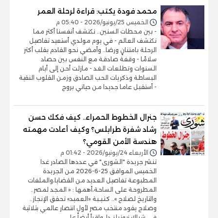
محمد فودة يكتب: قراءة لرحلة العمر
الخميس 25/يونيو/2026 - 05:40 م
- بين محطات السنين.. نكتشف أنفسنا أكثر مما
نكتشف العالم - في يوم مولدي أستعيد تفاصيل
الرحلة بامتنانٍ ورضا.. وأمضي نحو القادم بقلب أكثر
سلامًا - وقفة صادقة مع النفس بين حصاد
السنوات وتطلعات الغد - مازلت أحن إلى أيام
البساطة وذكريات الحب الصادق وزمن القلوب النقية
- أستقبل عاما جديدا من حياتي بروح
جنرال الخطوط الحمراء.. كيف فكك حسن
رشاد شفرة طرابلس؟ وكيف أعادت مهمته
هندسة الأمن القومي؟
الأربعاء 24/يونيو/2026 - 01:42 م
تنشر جريدة "الشورى" في عددها الصادر غدا
الخميس الموافق 25-6-2026 من الجريدة
المطبوعة تفاصيل العديد من القضايا،والملفات
المطروحة على الساحة،أهمها : « المجد لمصر..
والتاريخ لصلاح ».. كـتـيـبة «العميد» تحقق الإنجاز..
وصلاح يقود منتخب مصر لأول انتصار عالمي بثلاثية
في شباك نيوزيلنـدا. واقرأ أيضاً على