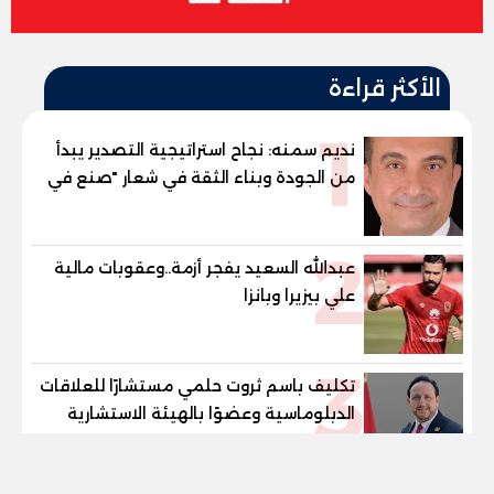
الأكثر قراءة
1
نديم سمنه: نجاح استراتيجية التصدير يبدأ
من الجودة وبناء الثقة في شعار "صنع في
مصر"
2
عبدالله السعيد يفجر أزمة..وعقوبات مالية
علي بيزيرا وبانزا
3
تكليف باسم ثروت حلمي مستشارًا للعلاقات
الدبلوماسية وعضوًا بالهيئة الاستشارية
العليا لمنظمة «جاد جمينت يوإن»
tel