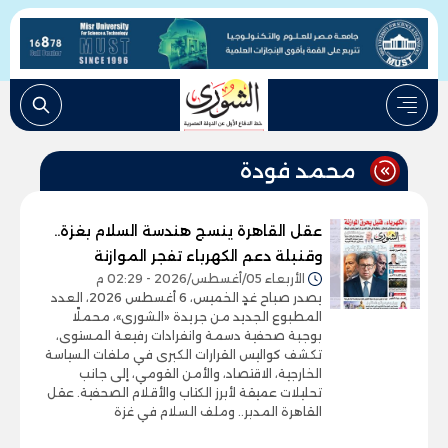
محمد فودة
عقل القاهرة ينسج هندسة السلام بغزة..
وقنبلة دعم الكهرباء تفجر الموازنة
الأربعاء 05/أغسطس/2026 - 02:29 م
يصدر صباح غدٍ الخميس، 6 أغسطس 2026، العدد
المطبوع الجديد من جريدة «الشورى»، محملًا
بوجبة صحفية دسمة وانفرادات رفيعة المستوى،
تكشف كواليس القرارات الكبرى في ملفات السياسة
الخارجية، الاقتصاد، والأمن القومي، إلى جانب
تحليلات عميقة لأبرز الكتاب والأقلام الصحفية. عقل
القاهرة المدبر.. وملف السلام في غزة