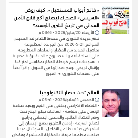
« فاتح أبواب المستحيل».. كيف روض
«السيسى» الصحراء ليصنع أكبر قلاع الأمن
الغذائى فى تاريخ الشرق الأوسط؟
الأربعاء 20/مايو/2026 - 03:16 م
تنشر جريدة الشورى في عددها الصادر غدا الخميس
الموافق 21-5-2026 من الجريدة المطبوعة
تفاصيل العديد من القضايا،والملفات المطروحة
على الساحة،أهمها : « صــروح عالمـية برؤية عصرية
».. «سوديك» ترسم خريطة العقار بمقاييس احترافية..
وإقبال تاريخي يرسخ صدارتها في السوق. واقرأ أيضاً
على صفحات الشورى: ◄ العبور
العالم تحت حصار التكنولوجيا
الخميس 14/مايو/2026 - 05:41 م
- الفضاء الافتراضي يطغى على القيم ويعيد صناعة
الإنسان على مقاسه - الشاشات تبتلع البشر تحت
وهم الاتصال الدائم.. والمعنى الإنساني يتراجع
لصالح السرعة - إدمان الظهور يدفع الإنسان إلى
استعراض حياته بحثا عن التفاعل - السوشيال ميديا
صنعت مجتمعا مرهقا بالمقارنة المستمرة وفقدان