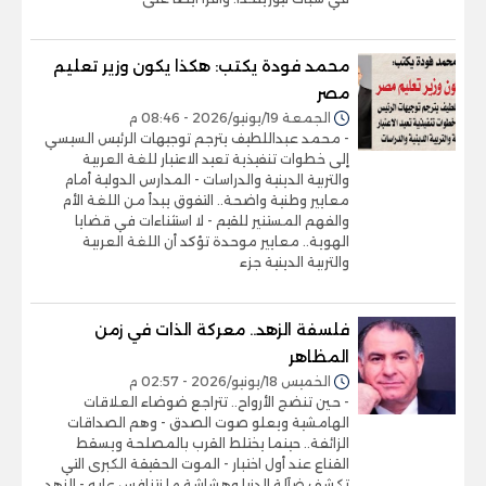
محمد فودة يكتب: هكذا يكون وزير تعليم
مصر
الجمعة 19/يونيو/2026 - 08:46 م
- محمد عبداللطيف يترجم توجيهات الرئيس السيسي
إلى خطوات تنفيذية تعيد الاعتبار للغة العربية
والتربية الدينية والدراسات - المدارس الدولية أمام
معايير وطنية واضحة.. التفوق يبدأ من اللغة الأم
والفهم المستنير للقيم - لا استثناءات في قضايا
الهوية.. معايير موحدة تؤكد أن اللغة العربية
والتربية الدينية جزء
فلسفة الزهد.. معركة الذات في زمن
المظاهر
الخميس 18/يونيو/2026 - 02:57 م
- حين تنضج الأرواح.. تتراجع ضوضاء العلاقات
الهامشية ويعلو صوت الصدق - وهم الصداقات
الزائفة.. حينما يختلط القرب بالمصلحة ويسقط
القناع عند أول اختبار - الموت الحقيقة الكبرى التي
تكشف ضآلة الدنيا وهشاشة ما نتنافس عليه - الزهد