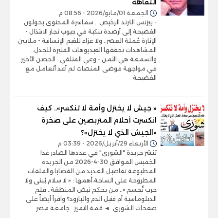
التفاهة
الجمعة 01/مايو/2026 - 08:56 م
- بيزنس الترند الرخيص .. سماسرة المحتوى يحولون
الفضيحة إلى أرصدة بنكية في جيوب تجار الابتذال -
الإثارة عُملة العصر.. ولا عزاء للقيم الإنسانية - ملايين
المشاهدات تحققها الفيديوهات المثيرة للجدل..
والسمعة هي الثمن - وعي المتلقي.. الحصن الأخير
في مواجهة فوضى المنصات لم أعد أتعامل مع
الفضيحة
« جيش لا يختزل وأمة لا تنكسر».. كيف
انكسرت أحلام المتربصين على صخرة
«الجيش الذي لا يختزل»؟
الأربعاء 29/أبريل/2026 - 03:39 م
تنشر جريدة "الشورى" في عددها الصادر غدا
الخميس الموافق 30-4-2026 من الجريدة
المطبوعة تفاصيل العديد من القضايا،والملفات
المطروحة على الساحة،أهمها : « لا سلام يُبنى ولا
حرب تُحسم ».. من يحكم نبض المنطقة.. قلم
الدبلوماسية أم فتيل الدم والبارود؟ واقرأ أيضاً على
صفحات الشورى: ◄ قمة التميز.. جامعة مصر