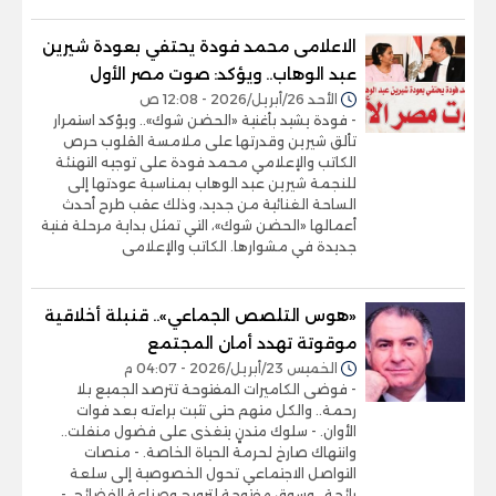
الاعلامى محمد فودة يحتفي بعودة شيرين
عبد الوهاب.. ويؤكد: صوت مصر الأول
الأحد 26/أبريل/2026 - 12:08 ص
- فودة يشيد بأغنية «الحضن شوك».. ويؤكد استمرار
تألق شيرين وقدرتها على ملامسة القلوب حرص
الكاتب والإعلامي محمد فودة على توجيه التهنئة
للنجمة شيرين عبد الوهاب بمناسبة عودتها إلى
الساحة الغنائية من جديد، وذلك عقب طرح أحدث
أعمالها «الحضن شوك»، التي تمثل بداية مرحلة فنية
جديدة في مشوارها. الكاتب والإعلامى
«هوس التلصص الجماعي».. قنبلة أخلاقية
موقوتة تهدد أمان المجتمع
الخميس 23/أبريل/2026 - 04:07 م
- فوضى الكاميرات المفتوحة تترصد الجميع بلا
رحمة.. والكل متهم حتى تثبت براءته بعد فوات
الأوان. - سلوك متدنٍ يتغذى على فضول منفلت..
وانتهاك صارخ لحرمة الحياة الخاصة. - منصات
التواصل الاجتماعي تحول الخصوصية إلى سلعة
رائجة.. وسوق مفتوحة لترويج وصناعة الفضائح. -